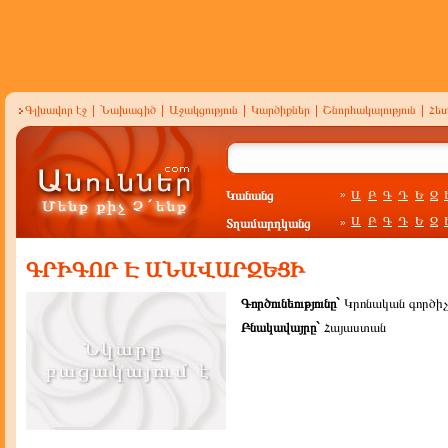
Գլխավոր էջ
|
Նախագիծ
|
Աջակցություն
|
Կարծիքներ
|
Շնորհակալություն
|
Հե
Կանանց
Ա
Բ
Գ
Դ
Ե
Զ
»
Ա
Բ
Գ
Դ
Ե
Զ
Տղամարդկանց
»
ԳՐԻԳՈՐ Է ԱՆԱՎԱՐԶԵՑԻ
Գործունեությունը`
Կրոնական գործիչ
Բնակավայրը`
Հայաստան