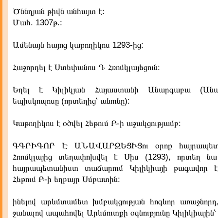
Ծննդյան թիվն անհայտ է:
Մահ. 1307թ.:
Ամենայն հայոց կաթողիկոս 1293-ից:
Հաջորդել է Ստեփանոս Դ Հռոմկլայեցուն:
Եղել է Կիլիկյան Հայաստանի Անարգաբա (Անա
եպիսկոպոսը (որտեղից՝ անունը):
Կաթողիկոս է օծվել Հեթում Բ-ի աջակցությամբ:
ԳԳՐԻԳՈՐ Է ԱՆԱՎԱՐԶԵՑԻՑու օրոք հայրապետ
Հռոմկլայից տեղափոխվել է Սիս (1293), որտեղ ն
հայրապետանիստ տաճարում Կիլիկիայի թագավոր է 
Հեթում Բ-ի եղբայր Սմբատին:
ինելով արևմտամետ խմբակցության հոգևոր առաջնորդ
ջանալով ապահովել Արևմուտքի օգնությունը Կիլիկիային՝ 