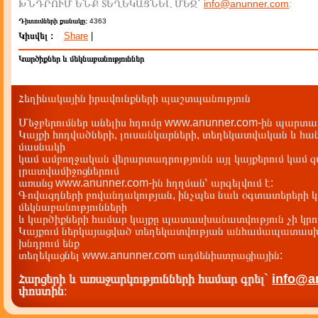
ԽՆԴՐՈՒՄ ԵՆՔ ՏԵՂԵԿԱՑՆԵԼ ՄԵԶ`
info@anunner.com
:
Դիտումների քանակը:
4363
Կիսվել :
Share
|
Կարծիքներ և մեկնաբանություններ
Հեղինակային իրավունքների պաշտպանություն
Մեջբերումներ անելիս հղումը www.anunner.com-ին պարտադ
Կայքի հոդվածների, լուսանկարների, տեղեկատվական և հան
մասնակի
կամ ամբողջական վերարտադրությունն այլ կայքերում կամ 
լրատվամիջոցներում
առանց www.anunner.com-ին հղղման՝ արգելվում է:
Գովազդների բովանդակության, ինչպես նաև օգտատերերի կ
մեկնաբանությունների
և կարծիքների համար կայքը պատասխանատվություն չի կրու
Կայքում ներկայացված տեղեկատվության անհամապատասխա
խնդրում ենք
տեղեկացնել www.anunner.com ադմենիստրացիային:
Հարցերի և առաջարկությունների համար գրել`
info@a
փոստին
: