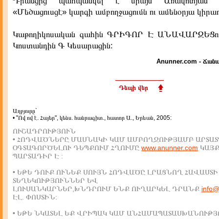
Դրանցից պահպանվել է միայն Առավոտյան ժա
«Մեծացուսցէ» կարգի ամբողջացումն ու ամենօրյա կիրառ
Կաթողիկոսական գահին ԳՐԻԳՈՐ Է ԱՆԱՎԱՐԶԵՑուն
Կոստանդին Գ Կեսարացին:
Anunner.com - Ճանա
Դեպի վեր
Աղբյուրը`
• "Ով ով է. Հայեր", կենս. հանրագիտ., հատոր Ա., Երևան, 2005:
ՈՒՇԱԴՐՈՒԹՅՈՒՆ
• ՀՈԴՎԱԾՆԵՐԸ ՄԱՍՆԱԿԻ ԿԱՄ ԱՄԲՈՂՋՈՒԹՅԱՄԲ ԱՐՏԱՏ
ՕԳՏԱԳՈՐԾԵԼՈՒ ԴԵՊՔՈՒՄ ՀՂՈՒՄԸ
www.anunner.com
ԿԱՅ
ՊԱՐՏԱԴԻՐ Է :
• ԵԹԵ ԴՈՒՔ ՈՒՆԵՔ ՍՈՒՅՆ ՀՈԴՎԱԾԸ ԼՐԱՑՆՈՂ ՀԱՎԱՍՏԻ
ՏԵՂԵԿՈՒԹՅՈՒՆՆԵՐ ԵՎ
ԼՈՒՍԱՆԿԱՐՆԵՐ,ԽՆԴՐՈՒՄ ԵՆՔ ՈՒՂԱՐԿԵԼ ԴՐԱՆՔ
info
ԷԼ. ՓՈՍՏԻՆ:
• ԵԹԵ ՆԿԱՏԵԼ ԵՔ ՎՐԻՊԱԿ ԿԱՄ ԱՆՀԱՄԱՊԱՏԱՍԽԱՆՈՒԹՅ