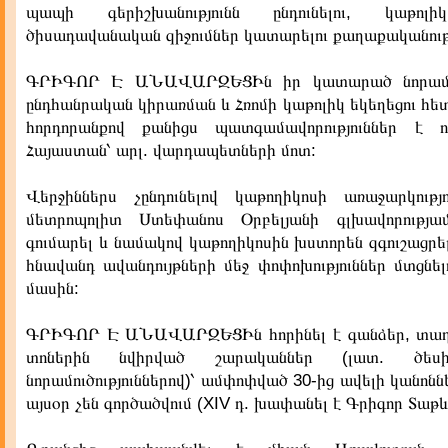
պապի գերիշխանությունն ընդունելու, կաթոլի
ծիսադավանական զիջումներ կատարելու քաղաքականությ
ԳՐԻԳՈՐ Է ԱՆԱՎԱՐԶԵՑԻն իր կատարած նորամուծ
ընդհանրական կիրառման և Հռոմի կաթոլիկ եկեղեցու հե
հորդորանքով քանիցս պատգամավորություններ է ո
Հայաստան՝ արլ. վարդապետների մոտ:
Վերջիններս չընդունելով կաթողիկոսի առաջարկությու
մետրոպոլիտ Ստեփանոս Օրբելյանի գլխավորությա
գումարել և նամակով կաթողիկոսին խստորեն զգուշացրել
հնավանդ ավանդույթների մեջ փոփոխություններ մտցնե
մասին:
ԳՐԻԳՈՐ Է ԱՆԱՎԱՐԶԵՑԻն հորինել է գանձեր, տաղ
տոներին նվիրված շարականներ (լատ. ծե
նորամուծություններով)՝ ամփոփված 30-ից ավելի կանոննե
այսօր չեն գործածվում (XIV դ. խափանել է Գրիգոր Տաթև