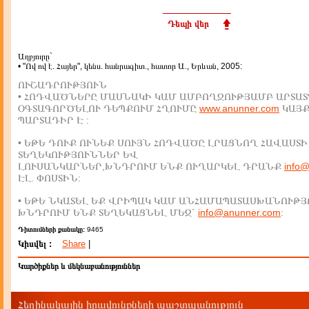
Դեպի վեր
Աղբյուրը`
• "Ով ով է. Հայեր", կենս. հանրագիտ., հատոր Ա., Երևան, 2005:
ՈՒՇԱԴՐՈՒԹՅՈՒՆ
• ՀՈԴՎԱԾՆԵՐԸ ՄԱՍՆԱԿԻ ԿԱՄ ԱՄԲՈՂՋՈՒԹՅԱՄԲ ԱՐՏԱՏ
ՕԳՏԱԳՈՐԾԵԼՈՒ ԴԵՊՔՈՒՄ ՀՂՈՒՄԸ
www.anunner.com
ԿԱՅ
ՊԱՐՏԱԴԻՐ Է :
• ԵԹԵ ԴՈՒՔ ՈՒՆԵՔ ՍՈՒՅՆ ՀՈԴՎԱԾԸ ԼՐԱՑՆՈՂ ՀԱՎԱՍՏԻ
ՏԵՂԵԿՈՒԹՅՈՒՆՆԵՐ ԵՎ
ԼՈՒՍԱՆԿԱՐՆԵՐ,ԽՆԴՐՈՒՄ ԵՆՔ ՈՒՂԱՐԿԵԼ ԴՐԱՆՔ
info
ԷԼ. ՓՈՍՏԻՆ:
• ԵԹԵ ՆԿԱՏԵԼ ԵՔ ՎՐԻՊԱԿ ԿԱՄ ԱՆՀԱՄԱՊԱՏԱՍԽԱՆՈՒԹՅ
ԽՆԴՐՈՒՄ ԵՆՔ ՏԵՂԵԿԱՑՆԵԼ ՄԵԶ`
info@anunner.com
:
Դիտումների քանակը:
9465
Կիսվել :
Share
|
Կարծիքներ և մեկնաբանություններ
Հեղինակային իրավունքների պաշտպանություն