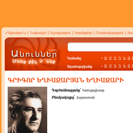
Գլխավոր էջ
|
Նախագիծ
|
Աջակցություն
|
Կարծիքներ
|
Շնորհակալություն
|
Հե
Կանանց
Ա
Բ
Գ
Դ
Ե
Զ
»
Ա
Բ
Գ
Դ
Ե
Զ
Տղամարդկանց
»
ԳՐԻԳՈՐ ԵՂԻԱԶԱՐՅԱՆ ԵՂԻԱԶԱՐԻ
Գործունեությունը`
Կոմպոզիտոր
Բնակավայրը`
Հայաստան