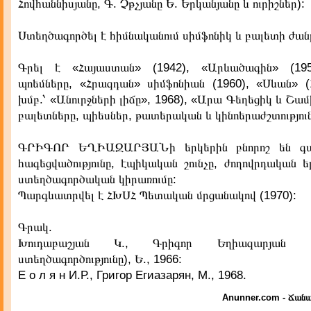
Հովհաննիսյանը, Գ. Չթչյանը Ե. Երկանյանը և ուրիշներ):
Ստեղծագործել է հիմնականում սիմֆոնիկ և բալետի ժան
Գրել է «Հայաստան» (1942), «Արևածագին» (195
պոեմները, «Հրազդան» սիմֆոնիան (1960), «Սևան» (1
խմբ.՝ «Անուրջների լիճը», 1968), «Արա Գեղեցիկ և Շամ
բալետները, պիեսներ, թատերական և կինոերաժշտություն
ԳՐԻԳՈՐ ԵՂԻԱԶԱՐՅԱՆի երկերին բնորոշ են գ
հագեցվածությունը, էպիկական շունչը, ժողովրդական ե
ստեղծագործական կիրառումը:
Պարգևատրվել է ՀԽՍՀ Պետական մրցանակով (1970):
Գրակ.
Խուդաբաշյան Կ., Գրիգոր Եղիազարյան (
ստեղծագործությունը), Ե., 1966:
Е о л я н И.Р., Григор Егиазарян, М., 1968.
Anunner.com - Ճանա