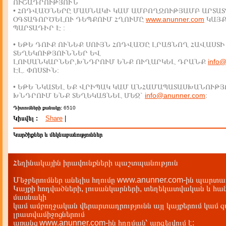
ՈՒՇԱԴՐՈՒԹՅՈՒՆ
• ՀՈԴՎԱԾՆԵՐԸ ՄԱՍՆԱԿԻ ԿԱՄ ԱՄԲՈՂՋՈՒԹՅԱՄԲ ԱՐՏԱՏ
ՕԳՏԱԳՈՐԾԵԼՈՒ ԴԵՊՔՈՒՄ ՀՂՈՒՄԸ
www.anunner.com
ԿԱՅ
ՊԱՐՏԱԴԻՐ Է :
• ԵԹԵ ԴՈՒՔ ՈՒՆԵՔ ՍՈՒՅՆ ՀՈԴՎԱԾԸ ԼՐԱՑՆՈՂ ՀԱՎԱՍՏԻ
ՏԵՂԵԿՈՒԹՅՈՒՆՆԵՐ ԵՎ
ԼՈՒՍԱՆԿԱՐՆԵՐ,ԽՆԴՐՈՒՄ ԵՆՔ ՈՒՂԱՐԿԵԼ ԴՐԱՆՔ
info
ԷԼ. ՓՈՍՏԻՆ:
• ԵԹԵ ՆԿԱՏԵԼ ԵՔ ՎՐԻՊԱԿ ԿԱՄ ԱՆՀԱՄԱՊԱՏԱՍԽԱՆՈՒԹՅ
ԽՆԴՐՈՒՄ ԵՆՔ ՏԵՂԵԿԱՑՆԵԼ ՄԵԶ`
info@anunner.com
:
Դիտումների քանակը:
6510
Կիսվել :
Share
|
Կարծիքներ և մեկնաբանություններ
Հեղինակային իրավունքների պաշտպանություն
Մեջբերումներ անելիս հղումը www.anunner.com-ին պարտադ
Կայքի հոդվածների, լուսանկարների, տեղեկատվական և հան
մասնակի
կամ ամբողջական վերարտադրությունն այլ կայքերում կամ 
լրատվամիջոցներում
առանց www.anunner.com-ին հղղման՝ արգելվում է: