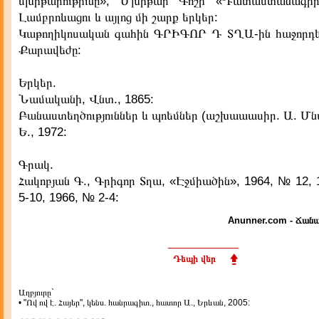
մխիթարութիւնը», Մխիթար Գոշի «Դատաստանագիր
Լամբրոևացու և այլոց մի շարք երկեր:
Կաթողիկոսական գահին ԳՐԻԳՈՐ Դ ՏՂԱ-ին հաջորդե
Քարավեժը:
Երկեր.
Նամականի, Վնտ., 1865:
Բանաստեղծություններ և պոեմներ (աշխաաասիր. Ա. Մն
Ե., 1972:
Գրակ.
Հակոբյան Գ., Գրիգոր Տղա, «Էջմիածին», 1964, № 12,
5-10, 1966, № 2-4:
Anunner.com - Ճանա
Դեպի վեր
Աղբյուրը`
• "Ով ով է. Հայեր", կենս. հանրագիտ., հատոր Ա., Երևան, 2005: