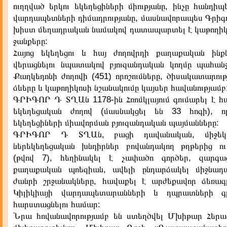
ուղղված երկու եկեղեցիների միությանը, ինչը հանդիպ
վարդապետների դիմադրությանը, մասնավորապես Գրիգո
խիստ մեղադրական նամակով դատապարտել է կաթողիկ
ջանքերը:
Հայոց եկեղեցու և հայ ժողովրդի քաղաքական ինքնուր
վերացնելու նպատակով բյուզանդական կողմը պահանջե
Քաղկեդոնի ժողովի (451) որոշումները, ծիսակատարու
ձևերը և կաթողիկոսի նշանակումը կայսեր հավանությամբ
ԳՐԻԳՈՐ Դ ՏՂԱն 1178-ին Հռոմկլայում գումարել է 
եկեղեցական ժողով (մասնակցել են 33 հոգի), ո
եկեղեցիների միավորման բյուզանդական պայմանները:
ԳՐԻԳՈՐ Դ ՏՂԱն, բացի դավանական, միջեկ
ներեկեղեցական խնդիրներ բովանդակող թղթերից ո
(թվով 7), հեղինակել է չափածո գործեր, զարգա
քաղաքական պոեզիան, ավելի ընդարձակել միջնադա
ժանրի շրջանակները, հավաքել է արժեքավոր ձեռագ
Կիլիկիայի վարդապետարանների և դպրատների գ
հարստացնելու համար:
Նրա հովանավորությամբ են ստեղծվել Մխիթար Հերա