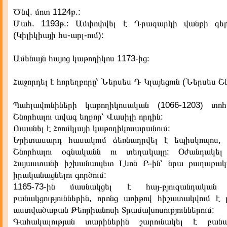
Ծնվ. մոտ 1124թ.:
Մահ. 1193թ.: Ամփոփվել է Դրազարկի վանքի գե
(Կիլիկիայի հս-արլ-ում):
Ամենայն հայոց կաթողիկոս 1173-ից:
Հաջորդել է հորեղբորը՝ Ներսես Դ Կլայեցուն (Ներսես Շ
Պահլավունիների կաթողիկոսական (1066-1203) տո
Շնորհալու ավագ եղբոր՝ Վասիլի որդին:
Ուսանել է Հռոմկլայի կաթողիկոսարանում:
Երիտասարդ հասակում ձեռնադրվել է եպիսկոպոս, 
Շնորհալու օգնականն ու տեղակալը: Օժանդակել
Հայաստանի իշխանապետ Լևոն Բ-ին՝ նրա քաղաքակ
իրականացնելու գործում:
1165-73-ին մասնակցել է հայ-բյուզանդական 
բանակցություններին, որոնց առիթով հիշատակվում է 
աստվածաբան Թեորիանոսի Տրամախոսություններում:
Գահակալության տարիներին շարունակել է բանակց