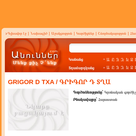
Գլխավոր էջ
|
Նախագիծ
|
Աջակցություն
|
Կարծիքներ
|
Շնորհակալություն
|
Հե
Կանանց
Ա
Բ
Գ
Դ
Ե
Զ
»
Ա
Բ
Գ
Դ
Ե
Զ
Տղամարդկանց
»
GRIGOR D TXA / ԳՐԻԳՈՐ Դ ՏՂԱ
Գործունեությունը`
Կրոնական գործիչ
Բնակավայրը`
Հայաստան