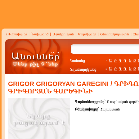
Գլխավոր էջ
|
Նախագիծ
|
Աջակցություն
|
Կարծիքներ
|
Շնորհակալություն
|
Հե
Կանանց
Ա
Բ
Գ
Դ
Ե
Զ
»
Ա
Բ
Գ
Դ
Ե
Զ
Տղամարդկանց
»
GRIGOR GRIGORYAN GAREGINI / ԳՐԻԳՈ
ԳՐԻԳՈՐՅԱՆ ԳԱՐԵԳԻՆԻ
Գործունեությունը`
Ռազմական գործի
Բնակավայրը`
Հայաստան