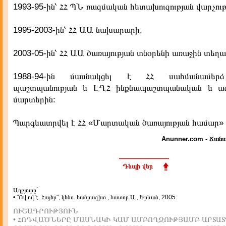
1993-95-ին՝ ՀՀ ՊՆ ռազմական հետախուզության վարչու
1995-2003-ին՝ ՀՀ ԱԱ նախարարի,
2003-05-ին՝ ՀՀ ԱԱ ծառայության տնօրենի առաջին տեղա
1988-94-ին մասնակցել է ՀՀ սահմանամերձ
պաշտպանության և ԼՂՀ ինքնապաշտպանական և 
մարտերին:
Պարգևատրվել է ՀՀ «Մարտական ծառայության համար» 
Anunner.com - Ճանա
Դեպի վեր
Աղբյուրը`
• "Ով ով է. Հայեր", կենս. հանրագիտ., հատոր Ա., Երևան, 2005:
ՈՒՇԱԴՐՈՒԹՅՈՒՆ
• ՀՈԴՎԱԾՆԵՐԸ ՄԱՍՆԱԿԻ ԿԱՄ ԱՄԲՈՂՋՈՒԹՅԱՄԲ ԱՐՏԱՏ