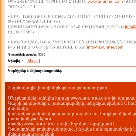
ՕԳՏԱԳՈՐԾԵԼՈՒ ԴԵՊՔՈՒՄ ՀՂՈՒՄԸ
www.anunner.com
ԿԱՅ
ՊԱՐՏԱԴԻՐ Է :
• ԵԹԵ ԴՈՒՔ ՈՒՆԵՔ ՍՈՒՅՆ ՀՈԴՎԱԾԸ ԼՐԱՑՆՈՂ ՀԱՎԱՍՏԻ
ՏԵՂԵԿՈՒԹՅՈՒՆՆԵՐ ԵՎ
ԼՈՒՍԱՆԿԱՐՆԵՐ,ԽՆԴՐՈՒՄ ԵՆՔ ՈՒՂԱՐԿԵԼ ԴՐԱՆՔ
info
ԷԼ. ՓՈՍՏԻՆ:
• ԵԹԵ ՆԿԱՏԵԼ ԵՔ ՎՐԻՊԱԿ ԿԱՄ ԱՆՀԱՄԱՊԱՏԱՍԽԱՆՈՒԹՅ
ԽՆԴՐՈՒՄ ԵՆՔ ՏԵՂԵԿԱՑՆԵԼ ՄԵԶ`
info@anunner.com
:
Դիտումների քանակը:
5366
Կիսվել :
Share
|
Կարծիքներ և մեկնաբանություններ
Հեղինակային իրավունքների պաշտպանություն
Մեջբերումներ անելիս հղումը www.anunner.com-ին պարտադ
Կայքի հոդվածների, լուսանկարների, տեղեկատվական և հան
մասնակի
կամ ամբողջական վերարտադրությունն այլ կայքերում կամ 
լրատվամիջոցներում
առանց www.anunner.com-ին հղղման՝ արգելվում է:
Գովազդների բովանդակության, ինչպես նաև օգտատերերի կ
մեկնաբանությունների