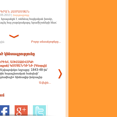
ԻԳՐԱՆ ՀԱՄԱՍՅԱՆ
.05.2013 |
Հարցազրույց
 երազանքն է ունենալ հայկական խումբ,
ագել հայ բարձրակարգ երաժիշտների հետ:
Բոլոր տեսանյութերը...
րին
ծ կենսագրությունը
ՐԻԵԼ ԱՅՎԱԶՈՎՍԿԻ
վազյան) ԿՈՍՏԱՆԴԻՆԻ (Գևորգի)
. Այվազովսկու եղբայրը: 1843-48-ին՝
ին հայագիտական հանդեսի՝
զմավեպի» հիմնադիր-խմբագիր
Ավելին...
ում