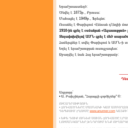
Երաժշտաստեղծ:
Ծնվել է 1873թ., Բրուսա:
Մահացել է 1949թ., Ֆրեզնո:
Ուսանել է Փարիզում Վենսան դ՚էնդիի մոտ
1910-ին գրել է օսմանյան «Ազատություն» 
Տեղափոխվելով ԱՄՆ գրել է մեծ տարածո
Համերգներ է տվել Փարիզում և ԱՄՆ-ի տ
Եղել է երաժշտության ուսուցչապետ:
Զբաղվել է նաև Հայ երաժշտությամբ:
Դեպ
Աղբյուրը`
• Ա. Բախչինյան, "Հայազգի գործիչներ" ©:
ՈՒՇԱԴՐՈՒԹՅՈՒՆ
• ՀՈԴՎԱԾՆԵՐԸ ՄԱՍՆԱԿԻ ԿԱՄ ԱՄԲՈՂՋՈ
ԴԵՊՔՈՒՄ ՀՂՈՒՄԸ
www.anunner.com
ԿԱՅՔԻՆ
• ԵԹԵ ԴՈՒՔ ՈՒՆԵՔ ՍՈՒՅՆ ՀՈԴՎԱԾԸ ԼՐ
ԼՈՒՍԱՆԿԱՐՆԵՐ,ԽՆԴՐՈՒՄ ԵՆՔ ՈՒՂԱՐԿ