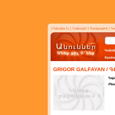
Գլխավոր էջ
|
Նախագիծ
|
Աջակցություն
|
Կա
Կանան
Տղամա
GRIGOR GALFAYAN /
Գործ
Բնա