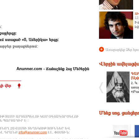
Տ
12
Իմ
:
նվ
քայլերգը:
ւմ ստացած «0, Ամերիկա» երգը:
արբեր քաղաքներում:
+
Առաջարկեք Ձեր հյու
Վերջին ավելացվա
Anunner.com - Ճանաչենք Հայ Մեծերին
ԳԱԲ
(Այ
Հ. Կ
ի վեր
առաջ
«Բա
Մենք սոց. ցանցեր
ՒԹՅԱՄԲ ԱՐՏԱՏՊԵԼՈՒ ԿԱՄ ՕԳՏԱԳՈՐԾԵԼՈՒ
 ՊԱՐՏԱԴԻՐ Է :
ԱՑՆՈՂ ՀԱՎԱՍՏԻ ՏԵՂԵԿՈՒԹՅՈՒՆՆԵՐ ԵՎ
ԵԼ ԴՐԱՆՔ
info@anunner.com
ԷԼ. ՓՈՍՏԻՆ: