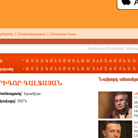
րծիքներ
|
Շնորհակալություն
|
Հետադարձ կապ
ց
Ա
Բ
Գ
Դ
Ե
Զ
Է
Ը
Թ
Ժ
Ի
Լ
Խ
Ծ
Կ
Հ
Ձ
Ղ
Ճ
Մ
Յ
Ն
Շ
Ո
»
Ա
Բ
Գ
Դ
Ե
Զ
Է
Ը
Թ
Ժ
Ի
Լ
Խ
Ծ
Կ
Հ
Ձ
Ղ
Ճ
Մ
Յ
Ն
Շ
Ո
րդկանց
»
Նախորդ տեսանյու
 ԳՐԻԳՈՐ ԳԱԼՖԱՅԱՆ
ունեությունը`
Երաժիշտ
«Ց
05
կավայրը`
ԱՄՆ
Ձե
«Ա
«Խ
նկ
հա
Ժ
01
An
Շ