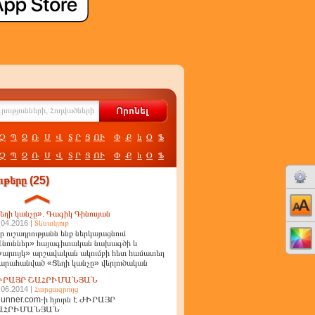
Չ
Պ
Ջ
Ռ
Ս
Վ
Տ
Ր
Ց
ՈՒ
Փ
Ք
և
Օ
Ֆ
Չ
Պ
Ջ
Ռ
Ս
Վ
Տ
Ր
Ց
ՈՒ
Փ
Ք
և
Օ
Ֆ
թերը (25)
եղի կանչը». Գագիկ Գինոսյան
.04.2016 |
Տեսանյութ
ր ուշադրությանն ենք ներկայացնում
նուններ» հայագիտական նախագծի և
արույկ» արշավական ակումբի հետ համատեղ
արահանված «Ցեղի կանչը» վերլուծական
ղոր
ԻՐԱՅՐ ՇԱՀՐԻՄԱՆՅԱՆ
.06.2014 |
Հարցազրույց
unner.com-ի հյուրն է ԺԻՐԱՅՐ
ԱՀՐԻՄԱՆՅԱՆ