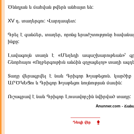
Ծննդյան և մահվան թվերն անհայտ են:
XV դ. տաղերգու: Վարդապետ:
Գրել է գանձեր, տաղեր, որոնց երաժշտությունը հավանա
ինքը:
Լավագույն տաղն է «Մեղեդի ապաշխարութեան»՝ գ
Շևորհալու «Ողբերգութիւն անձին զղջացելոյ» տաղի ազդե
Տաղը վերագրվել է նաև Գրիգոր Խլաթեցուն. կարծ
ԱՐԾԿԵՑու և Գրիգոր Խլաթեցու նույնության մասին:
Ուշագրավ է նաև Գրիգոր Լուսավորչին նվիրված տաղը:
Anunner.com - Ճանա
Դեպի վեր