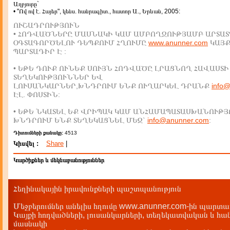
Աղբյուրը`
• "Ով ով է. Հայեր", կենս. հանրագիտ., հատոր Ա., Երևան, 2005:
ՈՒՇԱԴՐՈՒԹՅՈՒՆ
• ՀՈԴՎԱԾՆԵՐԸ ՄԱՍՆԱԿԻ ԿԱՄ ԱՄԲՈՂՋՈՒԹՅԱՄԲ ԱՐՏԱՏ
ՕԳՏԱԳՈՐԾԵԼՈՒ ԴԵՊՔՈՒՄ ՀՂՈՒՄԸ
www.anunner.com
ԿԱՅ
ՊԱՐՏԱԴԻՐ Է :
• ԵԹԵ ԴՈՒՔ ՈՒՆԵՔ ՍՈՒՅՆ ՀՈԴՎԱԾԸ ԼՐԱՑՆՈՂ ՀԱՎԱՍՏԻ
ՏԵՂԵԿՈՒԹՅՈՒՆՆԵՐ ԵՎ
ԼՈՒՍԱՆԿԱՐՆԵՐ,ԽՆԴՐՈՒՄ ԵՆՔ ՈՒՂԱՐԿԵԼ ԴՐԱՆՔ
info
ԷԼ. ՓՈՍՏԻՆ:
• ԵԹԵ ՆԿԱՏԵԼ ԵՔ ՎՐԻՊԱԿ ԿԱՄ ԱՆՀԱՄԱՊԱՏԱՍԽԱՆՈՒԹՅ
ԽՆԴՐՈՒՄ ԵՆՔ ՏԵՂԵԿԱՑՆԵԼ ՄԵԶ`
info@anunner.com
:
Դիտումների քանակը:
4513
Կիսվել :
Share
|
Կարծիքներ և մեկնաբանություններ
Հեղինակային իրավունքների պաշտպանություն
Մեջբերումներ անելիս հղումը www.anunner.com-ին պարտադ
Կայքի հոդվածների, լուսանկարների, տեղեկատվական և հան
մասնակի