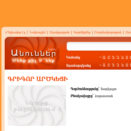
Գլխավոր էջ
|
Նախագիծ
|
Աջակցություն
|
Կարծիքներ
|
Շնորհակալություն
|
Հե
Կանանց
Ա
Բ
Գ
Դ
Ե
Զ
»
Ա
Բ
Գ
Դ
Ե
Զ
Տղամարդկանց
»
ԳՐԻԳՈՐ ԱՐԾԿԵՑԻ
Գործունեությունը`
Տաղերգու
Բնակավայրը`
Հայաստան