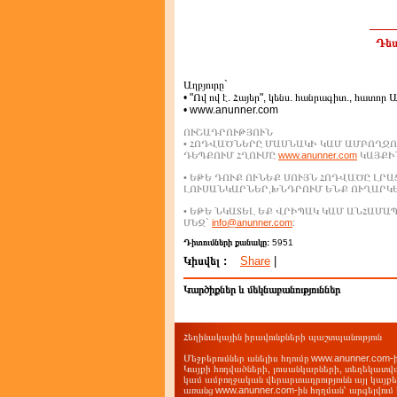
Դեպ
Աղբյուրը`
• "Ով ով է. Հայեր", կենս. հանրագիտ., հատոր 
• www.anunner.com
ՈՒՇԱԴՐՈՒԹՅՈՒՆ
• ՀՈԴՎԱԾՆԵՐԸ ՄԱՍՆԱԿԻ ԿԱՄ ԱՄԲՈՂՋՈ
ԴԵՊՔՈՒՄ ՀՂՈՒՄԸ
www.anunner.com
ԿԱՅՔԻՆ
• ԵԹԵ ԴՈՒՔ ՈՒՆԵՔ ՍՈՒՅՆ ՀՈԴՎԱԾԸ ԼՐ
ԼՈՒՍԱՆԿԱՐՆԵՐ,ԽՆԴՐՈՒՄ ԵՆՔ ՈՒՂԱՐԿ
• ԵԹԵ ՆԿԱՏԵԼ ԵՔ ՎՐԻՊԱԿ ԿԱՄ ԱՆՀԱՄ
ՄԵԶ`
info@anunner.com
:
Դիտումների քանակը:
5951
Կիսվել :
Share
|
Կարծիքներ և մեկնաբանություններ
Հեղինակային իրավունքների պաշտպանություն
Մեջբերումներ անելիս հղումը www.anunner.com
Կայքի հոդվածների, լուսանկարների, տեղեկատվ
կամ ամբողջական վերարտադրությունն այլ կայք
առանց www.anunner.com-ին հղղման՝ արգելվում 