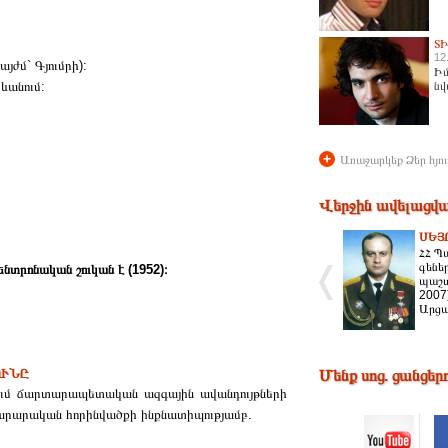
Տ
12
այժմ` Գյումրի):
Իմ
ևանում:
նվ
+
Առաջարկեք Ձեր հյու
Վերջին ավելացվա
ՍԵՅ
ՀՀ Պ
գենե
նտրոնական շուկան է (1952)։
պաշտ
2007
Արցա
ՈՒՆԸ
Մենք սոց. ցանցեր
նում ճարտարապետական ազգային ավանդույթների
նարարական հորինվածքի ինքնատիպությամբ.