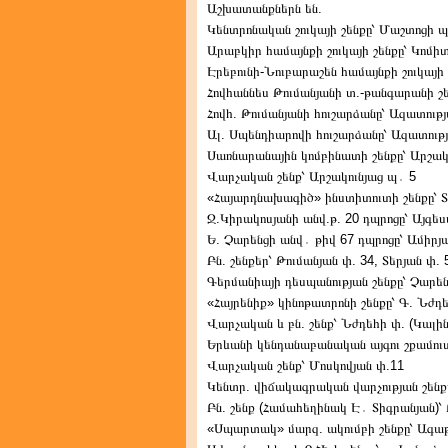
Աշխատանքներն են.
Կենտրոնական շուկայի շենքը՝ Մաշտոցի պ
Արաբկիր համայնքի շուկայի շենքը՝ Կոմի
Էրեբունի-Նուբարաշեն համայնքի շուկայի 
Հովհաննես Թումանյանի տ.-թանգարանի շե
Հովհ. Թումանյանի հուշարձանը՝ Ազատությ
Ալ. Սպենդիարովի հուշարձանը՝ Ազատությ
Սառնարանային կոմբինատի շենքը՝ Արշակ
Վարչական շենք՝ Արշակունյաց պ․ 5
«Հայարդնախագիծ» ինստիտուտի շենքը՝ 
Ջ.Կիրակոսյանի անվ.թ. 20 դպրոցը՝ Այգես
Ե. Չարենցի անվ․ թիվ 67 դպրոցը՝ Ամիրյ
Բն. շենքեր՝ Թումանյան փ. 34, Տերյան փ. 
Գերմանիայի դեսպանության շենքը՝ Չարե
«Հայրենիք» կինոթատրոնի շենքը՝ Գ. Նժդե
Վարչական և բն. շենք՝ Նժդեհի փ. (Կալին
Երևանի կենդանաբանական այգու շքամու
Վարչական շենք՝ Մոսկովյան փ.11
Կենտր. վիճակագրական վարչության շենքը
Բն. շենք (Համահեղինակ Է․ Տիգրանյան)՝
«Սպարտակ» մարզ. ակումբի շենքը՝ Ագա