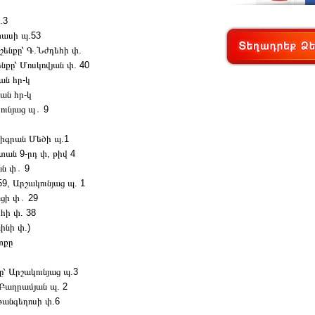
.3
տասի պ.53
շենքը՝ Գ.Նժդեհի փ.
նքը՝ Մոսկովյան փ. 40
ան հր-կ
ան հր-կ
ունյաց պ․ 9
Տիգրան Մեծի պ.1
տան 9-րդ փ, թիվ 4
ան փ․ 9
59, Արշակունյաց պ. 1
նցի փ․ 29
հի փ. 38
ինի փ.)
տքը
՝ Արշակունյաց պ.3
 Բաղրամյան պ. 2
թանգեղոսի փ.6