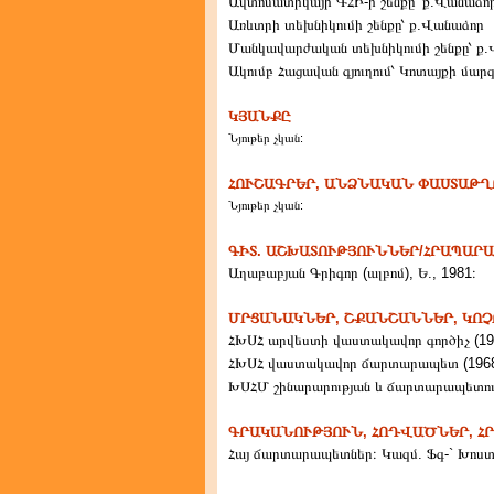
Ավտոմատիկայի ԳՀԻ-ի շենքը՝ ք.Վանաձո
Առևտրի տեխնիկումի շենքը՝ ք.Վանաձոր
Մանկավարժական տեխնիկումի շենքը՝ ք
Ակումբ Հացավան գյուղում՝ Կոտայքի մար
ԿՅԱՆՔԸ
Նյութեր չկան:
ՀՈՒՇԱԳՐԵՐ, ԱՆՁՆԱԿԱՆ ՓԱՍՏԱԹՂ
Նյութեր չկան:
ԳԻՏ. ԱՇԽԱՏՈՒԹՅՈՒՆՆԵՐ/ՀՐԱՊԱՐ
Աղաբաբյան Գրիգոր (ալբոմ), Ե., 1981։
ՄՐՑԱՆԱԿՆԵՐ, ՇՔԱՆՇԱՆՆԵՐ, ԿՈ
ՀԽՍՀ արվեստի վաստակավոր գործիչ (19
ՀԽՍՀ վաստակավոր ճարտարապետ (1968
ԽՍՀՄ շինարարության և ճարտարապետութ
ԳՐԱԿԱՆՈՒԹՅՈՒՆ, ՀՈԴՎԱԾՆԵՐ, Հ
Հայ ճարտարապետներ։ Կազմ. Ֆգ-` Խոստ