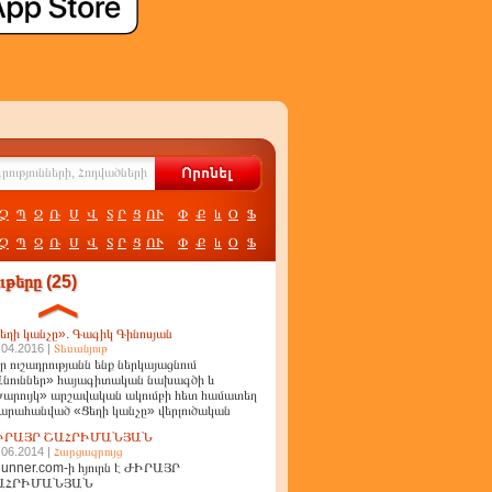
Չ
Պ
Ջ
Ռ
Ս
Վ
Տ
Ր
Ց
ՈՒ
Փ
Ք
և
Օ
Ֆ
Չ
Պ
Ջ
Ռ
Ս
Վ
Տ
Ր
Ց
ՈՒ
Փ
Ք
և
Օ
Ֆ
թերը (25)
եղի կանչը». Գագիկ Գինոսյան
.04.2016 |
Տեսանյութ
ր ուշադրությանն ենք ներկայացնում
նուններ» հայագիտական նախագծի և
արույկ» արշավական ակումբի հետ համատեղ
արահանված «Ցեղի կանչը» վերլուծական
ղոր
ԻՐԱՅՐ ՇԱՀՐԻՄԱՆՅԱՆ
.06.2014 |
Հարցազրույց
unner.com-ի հյուրն է ԺԻՐԱՅՐ
ԱՀՐԻՄԱՆՅԱՆ