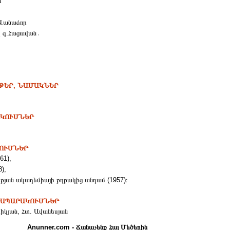
ր
.Վանաձոր
զ գ.Հացավան․
ԹԵՐ, ՆԱՄԱԿՆԵՐ
ԱԿՈՒՄՆԵՐ
ՉՈՒՄՆԵՐ
61),
),
յան ակադեմիայի թղթակից անդամ (1957)։
ՐԱՊԱՐԱԿՈՒՄՆԵՐ
իկյան, Հտ. Ավանեսյան
Anunner.com - Ճանաչենք Հայ Մեծերին