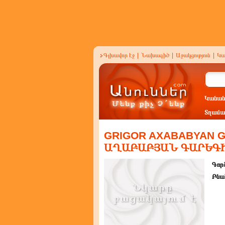
Գլխավոր էջ
|
Նախագիծ
|
Աջակցություն
|
Կա
Կանան
Տղամա
GRIGOR AXABABYAN G
ԱՂԱԲԱԲՅԱՆ ԳԱՐԵԳ
Գործ
Բնա