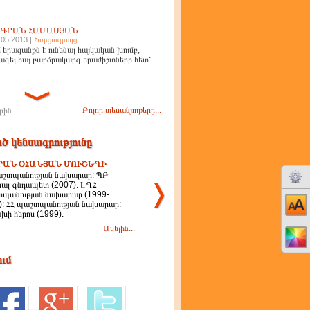
ԻԳՐԱՆ ՀԱՄԱՍՅԱՆ
.05.2013 |
Հարցազրույց
 երազանքն է ունենալ հայկական խումբ,
ագել հայ բարձրակարգ երաժիշտների հետ:
Բոլոր տեսանյութերը...
րին
ծ կենսագրությունը
ՐԱՆ ՕՀԱՆՅԱՆ ՄՈՒՇԵՂԻ
աշտպանության նախարար: ՊԲ
րալ-գնդապետ (2007): ԼՂՀ
պանության նախարար (1999-
): ՀՀ պաշտպանության նախարար:
խի հերոս (1999):
Ավելին...
ում