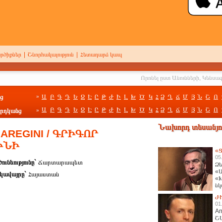
րծիքներ
|
Շնորհակալություն
|
Հետադարձ կապ
ց
Ա
Բ
Գ
Դ
Ե
Զ
Է
Ը
Թ
Ժ
Ի
Լ
Խ
Ծ
Կ
Հ
Ձ
Ղ
Ճ
Մ
Յ
Ն
Շ
Ո
»
Ա
Բ
Գ
Դ
Ե
Զ
Է
Ը
Թ
Ժ
Ի
Լ
Խ
Ծ
Կ
Հ
Ձ
Ղ
Ճ
Մ
Յ
Ն
Շ
Ո
րդկանց
»
Նախորդ տեսանյու
AREGINI / ԳՐԻԳՈՐ
ԻՆԻ
«Ց
05
ունեությունը`
Ճարտարապետ
Ձե
«Ա
կավայրը`
Հայաստան
«Խ
նկ
հա
Ժ
01
An
Շ