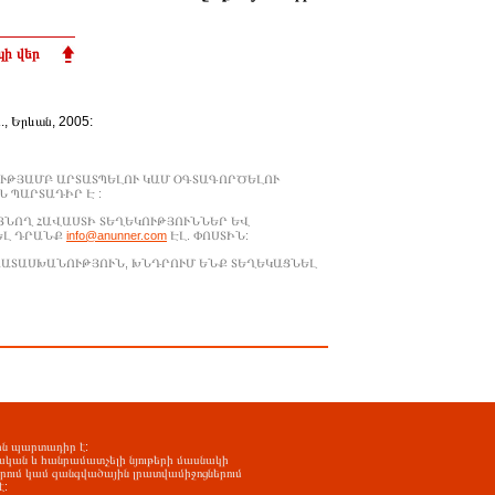
ի վեր
Ա., Երևան, 2005:
ՒԹՅԱՄԲ ԱՐՏԱՏՊԵԼՈՒ ԿԱՄ ՕԳՏԱԳՈՐԾԵԼՈՒ
 ՊԱՐՏԱԴԻՐ Է :
ԱՑՆՈՂ ՀԱՎԱՍՏԻ ՏԵՂԵԿՈՒԹՅՈՒՆՆԵՐ ԵՎ
ԵԼ ԴՐԱՆՔ
info@anunner.com
ԷԼ. ՓՈՍՏԻՆ:
ԱՊԱՏԱՍԽԱՆՈՒԹՅՈՒՆ, ԽՆԴՐՈՒՄ ԵՆՔ ՏԵՂԵԿԱՑՆԵԼ
-ին պարտադիր է:
ական և հանրամատչելի նյութերի մասնակի
երում կամ զանգվածային լրատվամիջոցներում
է: