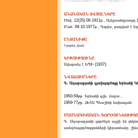
ԱՆՁՆԱԿԱՆ ՏՎՅԱԼՆԵՐԸ
Ծնվ. 12(25).06.1911թ., Ալեքսանդրապոլ (
Մահ. 09.10.1977թ., Գորիս, թաղված է Եր
ԸՆՏԱՆԻՔԸ
Նյութեր չկան:
ԿՐԹՈՒԹՅՈՒՆԸ
Ավարտել է ԵՊԻ (1937)։
ՆՎԱՃՈՒՄՆԵՐԸ
Գ. Աղաբաբյանի գլուխգործոցը Երևանի Կե
1950-59թթ. Երևանի գլխ. ճարտ.,
1959-77թթ. ՀԽՍՀ Պետշինի նախագահ։
ՄԱՍՆԱԳԻՏԱԿԱՆ ԳՈՐԾՈՒՆԵՈՒԹՅ
Գ. Աղաբաբյանի գործերն աչքի են ընկ
ստեղծագործությունների կիրառմամբ, շի