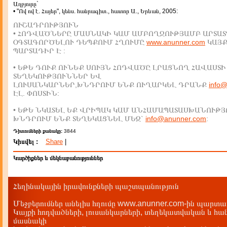
Աղբյուրը`
• "Ով ով է. Հայեր", կենս. հանրագիտ., հատոր Ա., Երևան, 2005:
ՈՒՇԱԴՐՈՒԹՅՈՒՆ
• ՀՈԴՎԱԾՆԵՐԸ ՄԱՍՆԱԿԻ ԿԱՄ ԱՄԲՈՂՋՈՒԹՅԱՄԲ ԱՐՏԱՏ
ՕԳՏԱԳՈՐԾԵԼՈՒ ԴԵՊՔՈՒՄ ՀՂՈՒՄԸ
www.anunner.com
ԿԱՅ
ՊԱՐՏԱԴԻՐ Է :
• ԵԹԵ ԴՈՒՔ ՈՒՆԵՔ ՍՈՒՅՆ ՀՈԴՎԱԾԸ ԼՐԱՑՆՈՂ ՀԱՎԱՍՏԻ
ՏԵՂԵԿՈՒԹՅՈՒՆՆԵՐ ԵՎ
ԼՈՒՍԱՆԿԱՐՆԵՐ,ԽՆԴՐՈՒՄ ԵՆՔ ՈՒՂԱՐԿԵԼ ԴՐԱՆՔ
info
ԷԼ. ՓՈՍՏԻՆ:
• ԵԹԵ ՆԿԱՏԵԼ ԵՔ ՎՐԻՊԱԿ ԿԱՄ ԱՆՀԱՄԱՊԱՏԱՍԽԱՆՈՒԹՅ
ԽՆԴՐՈՒՄ ԵՆՔ ՏԵՂԵԿԱՑՆԵԼ ՄԵԶ`
info@anunner.com
:
Դիտումների քանակը:
3844
Կիսվել :
Share
|
Կարծիքներ և մեկնաբանություններ
Հեղինակային իրավունքների պաշտպանություն
Մեջբերումներ անելիս հղումը www.anunner.com-ին պարտադ
Կայքի հոդվածների, լուսանկարների, տեղեկատվական և հան
մասնակի