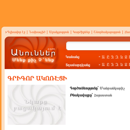
Գլխավոր էջ
|
Նախագիծ
|
Աջակցություն
|
Կարծիքներ
|
Շնորհակալություն
|
Հե
Կանանց
Ա
Բ
Գ
Դ
Ե
Զ
»
Ա
Բ
Գ
Դ
Ե
Զ
Տղամարդկանց
»
ԳՐԻԳՈՐ ԱԿՈՌԷՑԻ
Գործունեությունը`
Մանրանկարիչ
Բնակավայրը`
Հայաստան