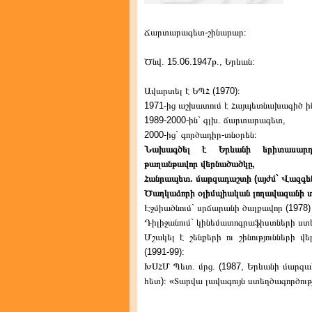
Ճարտարագետ-շինարար։
Ծնվ. 15.06.1947թ., Երևան:
Ավարտել է ԵՊՀ (1970)։
1971-ից աշխատում է Հայպետնախագիծ ինս
1989-2000-ին` գլխ. ճարտարագետ,
2000-ից` գործադիր-տնօրեն։
Նախագծել է Երևանի երիտասարդո
թաղանթավոր վերնածածկը,
Հանրապետ. մարզադաշտի (այժմ` Վազգեն 
Ծաղկաձորի օլիմպիական լողավազանի տա
Էջմիածնում` սրճարանի ծալքավոր (1978)
Դիլիջանում` կինեմատոգրաֆիստների ստեղ
Մշակել է շենքերի ու շինությունների 
(1991-99):
ԽՍՀՄ Պետ. մրց. (1987, Երևանի մարզա
հետ)։ «Տարվա լավագույն ստեղծագործությ