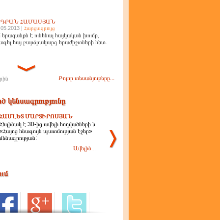
ԻԳՐԱՆ ՀԱՄԱՍՅԱՆ
.05.2013 |
Հարցազրույց
 երազանքն է ունենալ հայկական խումբ,
ագել հայ բարձրակարգ երաժիշտների հետ:
Բոլոր տեսանյութերը...
րին
ծ կենսագրությունը
ՀԱՄԼԵՏ ՄԱՐՏԻՐՈՍՅԱՆ
Հեղինակ է 30-ից ավելի հոդվածների և
«Հայոց հնագույն պատմության էջեր»
մենագրության:
Ավելին...
ում