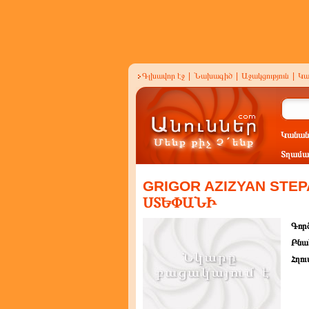
Գլխավոր էջ
|
Նախագիծ
|
Աջակցություն
|
Կա
Կանան
Տղամա
GRIGOR AZIZYAN STE
ՍՏԵՓԱՆԻ
Գործ
Բնա
Հղու