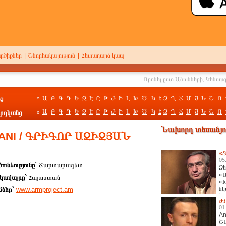
րծիքներ
|
Շնորհակալություն
|
Հետադարձ կապ
ց
Ա
Բ
Գ
Դ
Ե
Զ
Է
Ը
Թ
Ժ
Ի
Լ
Խ
Ծ
Կ
Հ
Ձ
Ղ
Ճ
Մ
Յ
Ն
Շ
Ո
»
Ա
Բ
Գ
Դ
Ե
Զ
Է
Ը
Թ
Ժ
Ի
Լ
Խ
Ծ
Կ
Հ
Ձ
Ղ
Ճ
Մ
Յ
Ն
Շ
Ո
րդկանց
»
Նախորդ տեսանյու
PANI / ԳՐԻԳՈՐ ԱԶԻԶՅԱՆ
«Ց
05
ունեությունը`
Ճարտարագետ
Ձե
«Ա
կավայրը`
Հայաստան
«Խ
նկ
մներ`
www.armproject.am
հա
Ժ
01
An
Շ