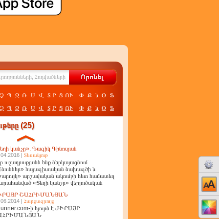
Չ
Պ
Ջ
Ռ
Ս
Վ
Տ
Ր
Ց
ՈՒ
Փ
Ք
և
Օ
Ֆ
Չ
Պ
Ջ
Ռ
Ս
Վ
Տ
Ր
Ց
ՈՒ
Փ
Ք
և
Օ
Ֆ
թերը (25)
եղի կանչը». Գագիկ Գինոսյան
.04.2016 |
Տեսանյութ
ր ուշադրությանն ենք ներկայացնում
նուններ» հայագիտական նախագծի և
արույկ» արշավական ակումբի հետ համատեղ
արահանված «Ցեղի կանչը» վերլուծական
ղոր
ԻՐԱՅՐ ՇԱՀՐԻՄԱՆՅԱՆ
.06.2014 |
Հարցազրույց
unner.com-ի հյուրն է ԺԻՐԱՅՐ
ԱՀՐԻՄԱՆՅԱՆ