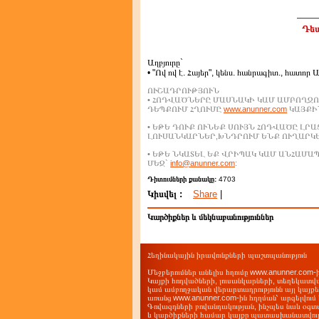
Դեպ
Աղբյուրը`
• "Ով ով է. Հայեր", կենս. հանրագիտ., հատոր 
ՈՒՇԱԴՐՈՒԹՅՈՒՆ
• ՀՈԴՎԱԾՆԵՐԸ ՄԱՍՆԱԿԻ ԿԱՄ ԱՄԲՈՂՋՈ
ԴԵՊՔՈՒՄ ՀՂՈՒՄԸ
www.anunner.com
ԿԱՅՔԻՆ
• ԵԹԵ ԴՈՒՔ ՈՒՆԵՔ ՍՈՒՅՆ ՀՈԴՎԱԾԸ ԼՐ
ԼՈՒՍԱՆԿԱՐՆԵՐ,ԽՆԴՐՈՒՄ ԵՆՔ ՈՒՂԱՐԿ
• ԵԹԵ ՆԿԱՏԵԼ ԵՔ ՎՐԻՊԱԿ ԿԱՄ ԱՆՀԱՄ
ՄԵԶ`
info@anunner.com
:
Դիտումների քանակը:
4703
Կիսվել :
Share
|
Կարծիքներ և մեկնաբանություններ
Հեղինակային իրավունքների պաշտպանություն
Մեջբերումներ անելիս հղումը www.anunner.com
Կայքի հոդվածների, լուսանկարների, տեղեկատվ
կամ ամբողջական վերարտադրությունն այլ կայք
առանց www.anunner.com-ին հղղման՝ արգելվում 
Գովազդների բովանդակության, ինչպես նաև օգտ
և կարծիքների համար կայքը պատասխանատվությո