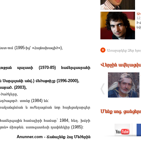
Տ
12
Իմ
նվ
տ-ում (1995-ից՝ «Հայնախագիծ»),
+
Առաջարկեք Ձեր հյու
Վերջին ավելացվա
ւթյան պալատի (1970-85) համերգասրահի
Սարգսյանի անվ.) մեծաթռիչք (1996-2000),
րած. (2003),
 ծածկերը,
ծագործ. տունը (1984) ևն:
վերականգնման և ուժեղացման նոր հայեցակարգեր
Մենք սոց. ցանցեր
համերգային համալիրի համար` 1984, հեղ. խմբի
ուն» միութեն. ստուգատեսի դափնեկիր (1985)։
Anunner.com - Ճանաչենք Հայ Մեծերին