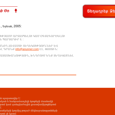
ի վեր
Ա., Երևան, 2005:
ՒԹՅԱՄԲ ԱՐՏԱՏՊԵԼՈՒ ԿԱՄ ՕԳՏԱԳՈՐԾԵԼՈՒ
 ՊԱՐՏԱԴԻՐ Է :
ԱՑՆՈՂ ՀԱՎԱՍՏԻ ՏԵՂԵԿՈՒԹՅՈՒՆՆԵՐ ԵՎ
ԵԼ ԴՐԱՆՔ
info@anunner.com
ԷԼ. ՓՈՍՏԻՆ:
ԱՊԱՏԱՍԽԱՆՈՒԹՅՈՒՆ, ԽՆԴՐՈՒՄ ԵՆՔ ՏԵՂԵԿԱՑՆԵԼ
-ին պարտադիր է:
ական և հանրամատչելի նյութերի մասնակի
երում կամ զանգվածային լրատվամիջոցներում
է:
ատերերի կողմից թողած մեկնաբանությունների
ւն չի կրում: