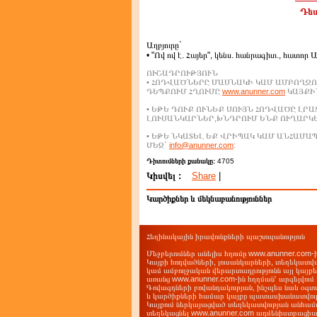
Դեպ
Աղբյուրը`
• "Ով ով է. Հայեր", կենս. հանրագիտ., հատոր 
ՈՒՇԱԴՐՈՒԹՅՈՒՆ
• ՀՈԴՎԱԾՆԵՐԸ ՄԱՍՆԱԿԻ ԿԱՄ ԱՄԲՈՂՋՈ
ԴԵՊՔՈՒՄ ՀՂՈՒՄԸ
www.anunner.com
ԿԱՅՔԻՆ
• ԵԹԵ ԴՈՒՔ ՈՒՆԵՔ ՍՈՒՅՆ ՀՈԴՎԱԾԸ ԼՐ
ԼՈՒՍԱՆԿԱՐՆԵՐ,ԽՆԴՐՈՒՄ ԵՆՔ ՈՒՂԱՐԿ
• ԵԹԵ ՆԿԱՏԵԼ ԵՔ ՎՐԻՊԱԿ ԿԱՄ ԱՆՀԱՄ
ՄԵԶ`
info@anunner.com
:
Դիտումների քանակը:
4705
Կիսվել :
Share
|
Կարծիքներ և մեկնաբանություններ
Հեղինակային իրավունքների պաշտպանություն
Մեջբերումներ անելիս հղումը www.anunner.com
Կայքի հոդվածների, լուսանկարների, տեղեկատվ
կամ ամբողջական վերարտադրությունն այլ կայք
առանց www.anunner.com-ին հղղման՝ արգելվում 
Գովազդների բովանդակության, ինչպես նաև օգտ
և կարծիքների համար կայքը պատասխանատվությո
Կայքում ներկայացված տեղեկատվության անհամա
տեղեկացնել www.anunner.com ադմենիստրացիա