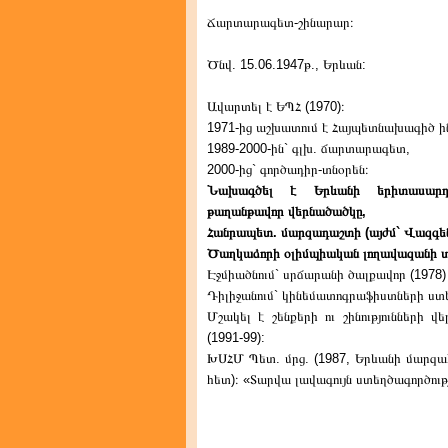
Ճարտարագետ-շինարար։
Ծնվ. 15.06.1947թ., Երևան:
Ավարտել է ԵՊՀ (1970)։
1971-ից աշխատում է Հայպետնախագիծ ինս
1989-2000-ին` գլխ. ճարտարագետ,
2000-ից` գործադիր-տնօրեն։
Նախագծել է Երևանի երիտասարդո
թաղանթավոր վերնածածկը,
Հանրապետ. մարզադաշտի (այժմ` Վազգեն 
Ծաղկաձորի օլիմպիական լողավազանի տա
Էջմիածնում` սրճարանի ծալքավոր (1978)
Դիլիջանում` կինեմատոգրաֆիստների ստեղ
Մշակել է շենքերի ու շինությունների 
(1991-99):
ԽՍՀՄ Պետ. մրց. (1987, Երևանի մարզա
հետ)։ «Տարվա լավագույն ստեղծագործությ