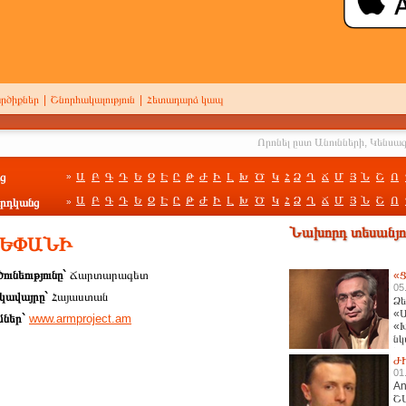
րծիքներ
|
Շնորհակալություն
|
Հետադարձ կապ
ց
Ա
Բ
Գ
Դ
Ե
Զ
Է
Ը
Թ
Ժ
Ի
Լ
Խ
Ծ
Կ
Հ
Ձ
Ղ
Ճ
Մ
Յ
Ն
Շ
Ո
»
Ա
Բ
Գ
Դ
Ե
Զ
Է
Ը
Թ
Ժ
Ի
Լ
Խ
Ծ
Կ
Հ
Ձ
Ղ
Ճ
Մ
Յ
Ն
Շ
Ո
րդկանց
»
Նախորդ տեսանյու
ՏԵՓԱՆԻ
ունեությունը`
Ճարտարագետ
«Ց
05
կավայրը`
Հայաստան
Ձե
«Ա
մներ`
www.armproject.am
«Խ
նկ
հա
Ժ
01
An
Շ