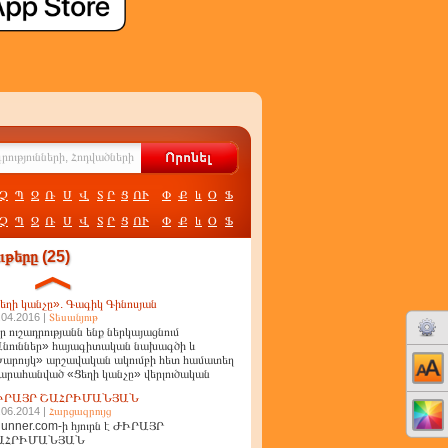
Չ
Պ
Ջ
Ռ
Ս
Վ
Տ
Ր
Ց
ՈՒ
Փ
Ք
և
Օ
Ֆ
Չ
Պ
Ջ
Ռ
Ս
Վ
Տ
Ր
Ց
ՈՒ
Փ
Ք
և
Օ
Ֆ
թերը (25)
եղի կանչը». Գագիկ Գինոսյան
.04.2016 |
Տեսանյութ
ր ուշադրությանն ենք ներկայացնում
նուններ» հայագիտական նախագծի և
արույկ» արշավական ակումբի հետ համատեղ
արահանված «Ցեղի կանչը» վերլուծական
ղոր
ԻՐԱՅՐ ՇԱՀՐԻՄԱՆՅԱՆ
.06.2014 |
Հարցազրույց
unner.com-ի հյուրն է ԺԻՐԱՅՐ
ԱՀՐԻՄԱՆՅԱՆ