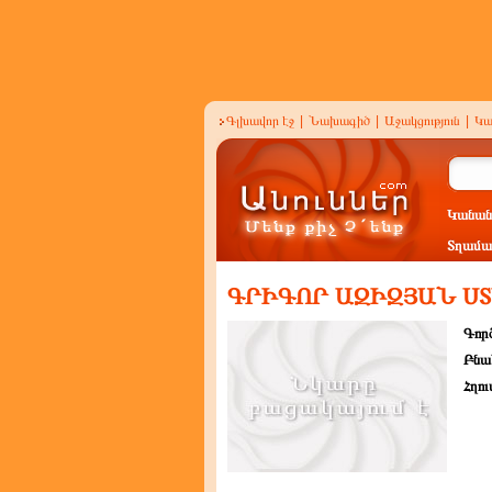
Գլխավոր էջ
|
Նախագիծ
|
Աջակցություն
|
Կա
Կանան
Տղամա
ԳՐԻԳՈՐ ԱԶԻԶՅԱՆ Ս
Գործ
Բնա
Հղու