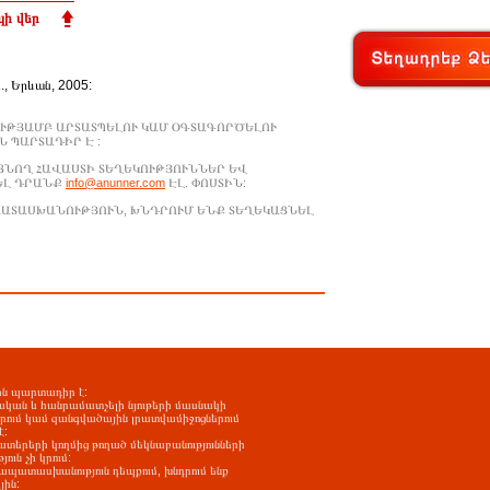
ի վեր
Ա., Երևան, 2005:
ՒԹՅԱՄԲ ԱՐՏԱՏՊԵԼՈՒ ԿԱՄ ՕԳՏԱԳՈՐԾԵԼՈՒ
 ՊԱՐՏԱԴԻՐ Է :
ԱՑՆՈՂ ՀԱՎԱՍՏԻ ՏԵՂԵԿՈՒԹՅՈՒՆՆԵՐ ԵՎ
ԵԼ ԴՐԱՆՔ
info@anunner.com
ԷԼ. ՓՈՍՏԻՆ:
ԱՊԱՏԱՍԽԱՆՈՒԹՅՈՒՆ, ԽՆԴՐՈՒՄ ԵՆՔ ՏԵՂԵԿԱՑՆԵԼ
-ին պարտադիր է:
ական և հանրամատչելի նյութերի մասնակի
երում կամ զանգվածային լրատվամիջոցներում
է:
ատերերի կողմից թողած մեկնաբանությունների
ւն չի կրում:
պատասխանություն դեպքում, խնդրում ենք
յին: