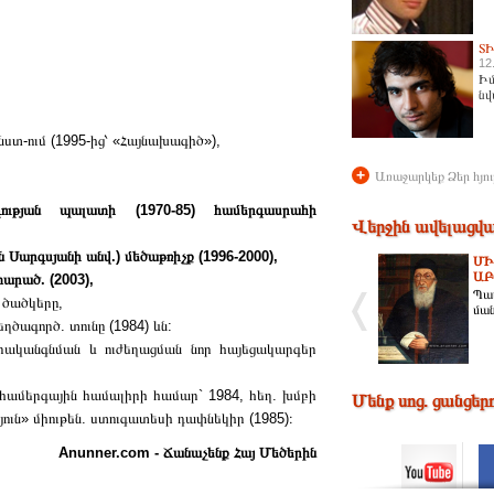
Տ
12
Իմ
նվ
տ-ում (1995-ից՝ «Հայնախագիծ»),
+
Առաջարկեք Ձեր հյու
ւթյան պալատի (1970-85) համերգասրահի
Վերջին ավելացվա
Սարգսյանի անվ.) մեծաթռիչք (1996-2000),
ՄԻ
ԱԲ
րած. (2003),
Պա
 ծածկերը,
մա
ծագործ. տունը (1984) ևն:
վերականգնման և ուժեղացման նոր հայեցակարգեր
համերգային համալիրի համար` 1984, հեղ. խմբի
Մենք սոց. ցանցեր
ուն» միութեն. ստուգատեսի դափնեկիր (1985)։
Anunner.com - Ճանաչենք Հայ Մեծերին