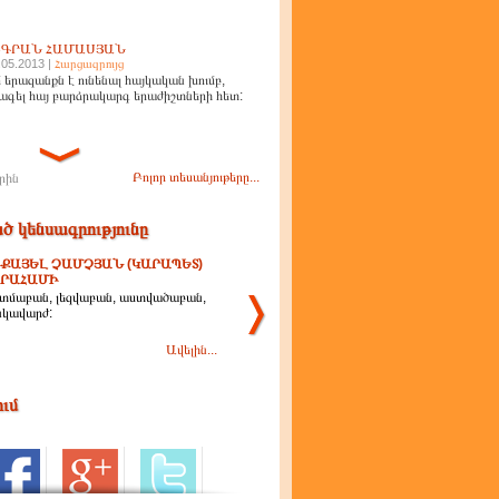
ԻԳՐԱՆ ՀԱՄԱՍՅԱՆ
.05.2013 |
Հարցազրույց
 երազանքն է ունենալ հայկական խումբ,
ագել հայ բարձրակարգ երաժիշտների հետ:
Բոլոր տեսանյութերը...
րին
ծ կենսագրությունը
ՔԱՅԵԼ ՉԱՄՉՅԱՆ (ԿԱՐԱՊԵՏ)
ՐԱՀԱՄԻ
տմաբան, լեզվաբան, աստվածաբան,
նկավարժ:
Ավելին...
ում