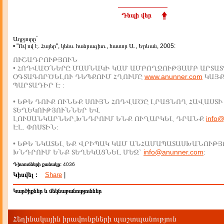
Դեպի վեր
Աղբյուրը`
• "Ով ով է. Հայեր", կենս. հանրագիտ., հատոր Ա., Երևան, 2005:
ՈՒՇԱԴՐՈՒԹՅՈՒՆ
• ՀՈԴՎԱԾՆԵՐԸ ՄԱՍՆԱԿԻ ԿԱՄ ԱՄԲՈՂՋՈՒԹՅԱՄԲ ԱՐՏԱՏ
ՕԳՏԱԳՈՐԾԵԼՈՒ ԴԵՊՔՈՒՄ ՀՂՈՒՄԸ
www.anunner.com
ԿԱՅ
ՊԱՐՏԱԴԻՐ Է :
• ԵԹԵ ԴՈՒՔ ՈՒՆԵՔ ՍՈՒՅՆ ՀՈԴՎԱԾԸ ԼՐԱՑՆՈՂ ՀԱՎԱՍՏԻ
ՏԵՂԵԿՈՒԹՅՈՒՆՆԵՐ ԵՎ
ԼՈՒՍԱՆԿԱՐՆԵՐ,ԽՆԴՐՈՒՄ ԵՆՔ ՈՒՂԱՐԿԵԼ ԴՐԱՆՔ
info
ԷԼ. ՓՈՍՏԻՆ:
• ԵԹԵ ՆԿԱՏԵԼ ԵՔ ՎՐԻՊԱԿ ԿԱՄ ԱՆՀԱՄԱՊԱՏԱՍԽԱՆՈՒԹՅ
ԽՆԴՐՈՒՄ ԵՆՔ ՏԵՂԵԿԱՑՆԵԼ ՄԵԶ`
info@anunner.com
:
Դիտումների քանակը:
4036
Կիսվել :
Share
|
Կարծիքներ և մեկնաբանություններ
Հեղինակային իրավունքների պաշտպանություն