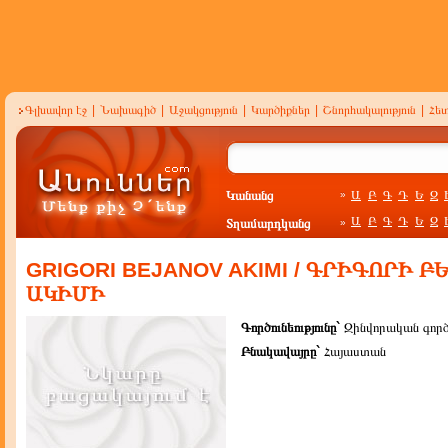
Գլխավոր էջ
|
Նախագիծ
|
Աջակցություն
|
Կարծիքներ
|
Շնորհակալություն
|
Հե
Կանանց
Ա
Բ
Գ
Դ
Ե
Զ
»
Ա
Բ
Գ
Դ
Ե
Զ
Տղամարդկանց
»
GRIGORI BEJANOV AKIMI / ԳՐԻԳՈՐԻ 
ԱԿԻՄԻ
Գործունեությունը`
Զինվորական գոր
Բնակավայրը`
Հայաստան