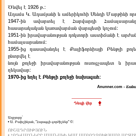
Ծնվել է 1926 թ.:
Ադամս Կ. Ադամյանի և ամերիկուհի Սենդի Մարթինի որ
1947-ին ավարտել է Հարվարդի Համալսարան
հասարակական կառավարման վարպետի կոչում:
1951-ին իրավաբանության դոկտորի աստիճանի է արժան
համալսարանում:
1955-ից դասավանդել է Քալիֆորնիայի Բենթլի քոլեջ
ընտրվել է
նույն քոլեջի իրավաբանության ուսուցչապետ և իրա
ղեկավար:
1970-ից եղել է Բենթլի քոլեջի նախագահ:
Anunner.com - Ճանա
Դեպի վեր
Աղբյուրը`
• Ա. Բախչինյան, "Հայազգի գործիչներ" ©:
ՈՒՇԱԴՐՈՒԹՅՈՒՆ
• ՀՈԴՎԱԾՆԵՐԸ ՄԱՍՆԱԿԻ ԿԱՄ ԱՄԲՈՂՋՈՒԹՅԱՄԲ ԱՐՏԱՏ