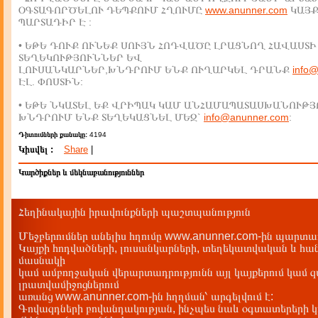
ՕԳՏԱԳՈՐԾԵԼՈՒ ԴԵՊՔՈՒՄ ՀՂՈՒՄԸ
www.anunner.com
ԿԱՅ
ՊԱՐՏԱԴԻՐ Է :
• ԵԹԵ ԴՈՒՔ ՈՒՆԵՔ ՍՈՒՅՆ ՀՈԴՎԱԾԸ ԼՐԱՑՆՈՂ ՀԱՎԱՍՏԻ
ՏԵՂԵԿՈՒԹՅՈՒՆՆԵՐ ԵՎ
ԼՈՒՍԱՆԿԱՐՆԵՐ,ԽՆԴՐՈՒՄ ԵՆՔ ՈՒՂԱՐԿԵԼ ԴՐԱՆՔ
info
ԷԼ. ՓՈՍՏԻՆ:
• ԵԹԵ ՆԿԱՏԵԼ ԵՔ ՎՐԻՊԱԿ ԿԱՄ ԱՆՀԱՄԱՊԱՏԱՍԽԱՆՈՒԹՅ
ԽՆԴՐՈՒՄ ԵՆՔ ՏԵՂԵԿԱՑՆԵԼ ՄԵԶ`
info@anunner.com
:
Դիտումների քանակը:
4194
Կիսվել :
Share
|
Կարծիքներ և մեկնաբանություններ
Հեղինակային իրավունքների պաշտպանություն
Մեջբերումներ անելիս հղումը www.anunner.com-ին պարտադ
Կայքի հոդվածների, լուսանկարների, տեղեկատվական և հան
մասնակի
կամ ամբողջական վերարտադրությունն այլ կայքերում կամ 
լրատվամիջոցներում
առանց www.anunner.com-ին հղղման՝ արգելվում է:
Գովազդների բովանդակության, ինչպես նաև օգտատերերի կ