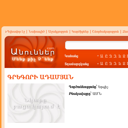
Գլխավոր էջ
|
Նախագիծ
|
Աջակցություն
|
Կարծիքներ
|
Շնորհակալություն
|
Հե
Կանանց
Ա
Բ
Գ
Դ
Ե
Զ
»
Ա
Բ
Գ
Դ
Ե
Զ
Տղամարդկանց
»
ԳՐԵԳՈՐԻ ԱԴԱՄՅԱՆ
Գործունեությունը`
Երգիչ
Բնակավայրը`
ԱՄՆ