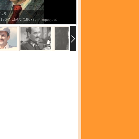
ՒՆՑ
1964), ՀԽՍՀ (1967) ժող. արտիստ: