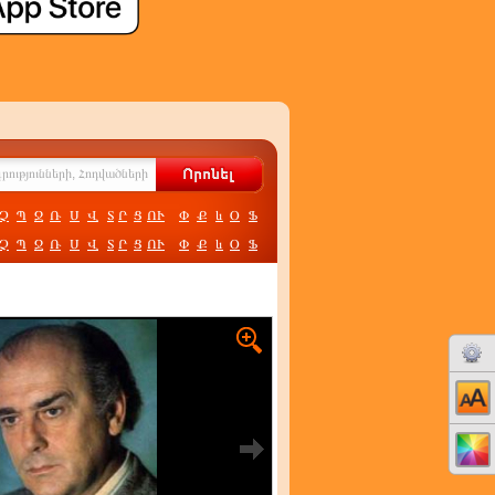
Չ
Պ
Ջ
Ռ
Ս
Վ
Տ
Ր
Ց
ՈՒ
Փ
Ք
և
Օ
Ֆ
Չ
Պ
Ջ
Ռ
Ս
Վ
Տ
Ր
Ց
ՈՒ
Փ
Ք
և
Օ
Ֆ