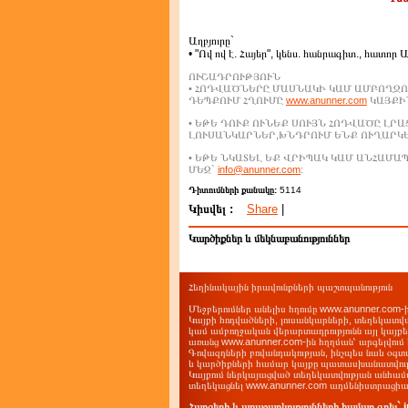
Աղբյուրը`
• "Ով ով է. Հայեր", կենս. հանրագիտ., հատոր 
ՈՒՇԱԴՐՈՒԹՅՈՒՆ
• ՀՈԴՎԱԾՆԵՐԸ ՄԱՍՆԱԿԻ ԿԱՄ ԱՄԲՈՂՋՈ
ԴԵՊՔՈՒՄ ՀՂՈՒՄԸ
www.anunner.com
ԿԱՅՔԻՆ
• ԵԹԵ ԴՈՒՔ ՈՒՆԵՔ ՍՈՒՅՆ ՀՈԴՎԱԾԸ ԼՐ
ԼՈՒՍԱՆԿԱՐՆԵՐ,ԽՆԴՐՈՒՄ ԵՆՔ ՈՒՂԱՐԿ
• ԵԹԵ ՆԿԱՏԵԼ ԵՔ ՎՐԻՊԱԿ ԿԱՄ ԱՆՀԱՄ
ՄԵԶ`
info@anunner.com
:
Դիտումների քանակը:
5114
Կիսվել :
Share
|
Կարծիքներ և մեկնաբանություններ
Հեղինակային իրավունքների պաշտպանություն
Մեջբերումներ անելիս հղումը www.anunner.com
Կայքի հոդվածների, լուսանկարների, տեղեկատվ
կամ ամբողջական վերարտադրությունն այլ կայք
առանց www.anunner.com-ին հղղման՝ արգելվում 
Գովազդների բովանդակության, ինչպես նաև օգտ
և կարծիքների համար կայքը պատասխանատվությո
Կայքում ներկայացված տեղեկատվության անհամա
տեղեկացնել www.anunner.com ադմենիստրացիա
Հարցերի և առաջարկությունների համար գրել`