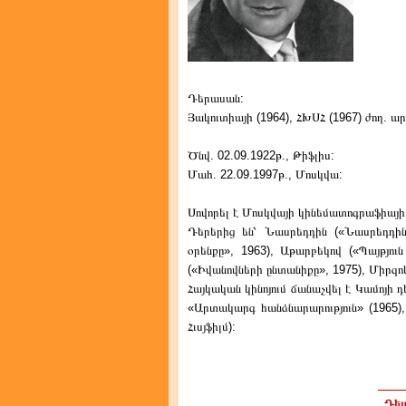
Դերասան:
Յակուտիայի (1964), ՀԽՍՀ (1967) ժող. ա
Ծնվ. 02.09.1922թ., Թիֆլիս:
Մահ. 22.09.1997թ., Մոսկվա:
Սովորել է Մոսկվայի կինեմատոգրաֆիայի 
Դերերից են՝ Նասրեդդին («Նասրեդդին
օրենքը», 1963), Աթարբեկով («Պայթյուն
(«Իվանովների ընտանիքը», 1975), Միրզոև
Հայկական կինոյում ճանաչվել է Կամոյի 
«Արտակարգ հանձնարարություն» (1965), 
Հւսյֆիլմ):
Դեպ