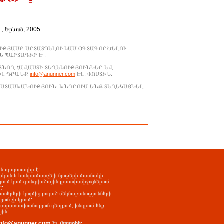
Ա., Երևան, 2005:
ՒԹՅԱՄԲ ԱՐՏԱՏՊԵԼՈՒ ԿԱՄ ՕԳՏԱԳՈՐԾԵԼՈՒ
 ՊԱՐՏԱԴԻՐ Է :
ԱՑՆՈՂ ՀԱՎԱՍՏԻ ՏԵՂԵԿՈՒԹՅՈՒՆՆԵՐ ԵՎ
ԵԼ ԴՐԱՆՔ
info@anunner.com
ԷԼ. ՓՈՍՏԻՆ:
ԱՊԱՏԱՍԽԱՆՈՒԹՅՈՒՆ, ԽՆԴՐՈՒՄ ԵՆՔ ՏԵՂԵԿԱՑՆԵԼ
-ին պարտադիր է:
ական և հանրամատչելի նյութերի մասնակի
երում կամ զանգվածային լրատվամիջոցներում
է:
ատերերի կողմից թողած մեկնաբանությունների
ւն չի կրում:
պատասխանություն դեպքում, խնդրում ենք
յին:
info@anunner.com
էլ. փոստին
: