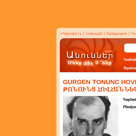
Գլխավոր էջ
|
Նախագիծ
|
Աջակցություն
|
Կա
Կանան
Տղամա
GURGEN TONUNC HOV
ԹՈՆՈՒՆՑ ՀՈՎՀԱՆՆԵ
Գործուն
Բնակա