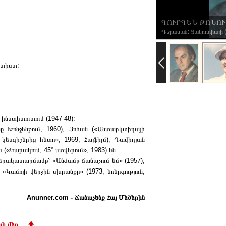
ԳՈՒՐԳԵՆ ԹՈՆՈ
Դերասան: Յակուտիայի (
րտիստ:
ինստիտուտում (1947-48):
ը Խոնջենթում, 1960), Յոհան («Անտարկտիդայի
 կեսգիշերից հետո», 1969, Հայֆիլմ), Դավիդյան
 («Կարակում, 45° ստվերում», 1983) ևն:
դերակատարմամբ՝ «Անձամբ ճանաչում եմ» (1957),
«Կամոյի վերջին սխրանքը» (1973, եռերգություն,
Anunner.com - Ճանաչենք Հայ Մեծերին
ի վեր