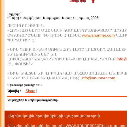
Դեպի վեր
Աղբյուրը`
• "Ով ով է. Հայեր", կենս. հանրագիտ., հատոր Ա., Երևան, 2005:
ՈՒՇԱԴՐՈՒԹՅՈՒՆ
• ՀՈԴՎԱԾՆԵՐԸ ՄԱՍՆԱԿԻ ԿԱՄ ԱՄԲՈՂՋՈՒԹՅԱՄԲ ԱՐՏԱՏ
ՕԳՏԱԳՈՐԾԵԼՈՒ ԴԵՊՔՈՒՄ ՀՂՈՒՄԸ
www.anunner.com
ԿԱՅ
ՊԱՐՏԱԴԻՐ Է :
• ԵԹԵ ԴՈՒՔ ՈՒՆԵՔ ՍՈՒՅՆ ՀՈԴՎԱԾԸ ԼՐԱՑՆՈՂ ՀԱՎԱՍՏԻ
ՏԵՂԵԿՈՒԹՅՈՒՆՆԵՐ ԵՎ
ԼՈՒՍԱՆԿԱՐՆԵՐ,ԽՆԴՐՈՒՄ ԵՆՔ ՈՒՂԱՐԿԵԼ ԴՐԱՆՔ
info
ԷԼ. ՓՈՍՏԻՆ:
• ԵԹԵ ՆԿԱՏԵԼ ԵՔ ՎՐԻՊԱԿ ԿԱՄ ԱՆՀԱՄԱՊԱՏԱՍԽԱՆՈՒԹՅ
ԽՆԴՐՈՒՄ ԵՆՔ ՏԵՂԵԿԱՑՆԵԼ ՄԵԶ`
info@anunner.com
:
Դիտումների քանակը:
6610
Կիսվել :
Share
|
Կարծիքներ և մեկնաբանություններ
Հեղինակային իրավունքների պաշտպանություն
Մեջբերումներ անելիս հղումը www.anunner.com-ին պարտադ