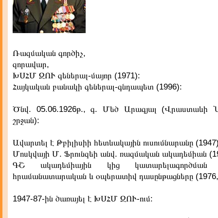
Ռազմական գործիչ,
զորավար,
ԽՍՀՄ ԶՈՒ գեներալ-մայոր (1971):
Հայկական բանակի գեներալ-գնդապետ (1996):
Ծնվ. 05.06.1926թ., գ. Մեծ Արագյալ (Վրաստաևի Ն
շրջան):
Ավարտել է Թբիլիսիի հետևակային ուսումնարանը (1947)
Մոսկվայի Մ. Ֆրունզեի անվ. ռազմական ակադեմիան (19
ԳՇ ակադեմիային կից կատարելագործման բ
հրամանատարական և օպերատիվ դասընթացները (1976, 
1947-87-ին ծառայել է ԽՍՀՄ ԶՈՒ-ում: