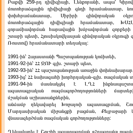
Բաքվի 259-րդ դիվիզիայի, Լենքորանի, ապա՝ Կիրո
մոտոհրաձգային դիվիզիայի գնդի հրամանատար, նու
փոխհրամանատար, Սիբիրի զինվորական օկրո
մոտոհրաձգային դիվիզիայի հրամանատար, ԽՍՀ
զորամիավորման հարավային խմբավորման զորքերի 
շտաբի պետի, Հյուսիսկովկասյան զինվորական օկրուգի 
Ռոստով) հրամանատարի տեղակալ:
1991-ին՝ Հայաստանի Պաշտպանության կոմիտեի,
1991-92-ին՝ ՀՀ ԶՈՒ գլխ. շտաբի պետ,
1992-93-ին՝ ՀՀ պաշտպանության առաջին փոխնախարար
1993-ից՝ ՀՀ նախագահի խորհրդական-գլխ. ռազմական տ
1991-94-ին մասնակցել է ԼՂՀ ինքնապաշ
ազատագրական ռազմագործողությունների մարտե
մշակման աշխատանքներին,
անձամբ ղեկավարել Խոջալուի ազատագրման, Շու
Մարդասիրական միջանցքի բացման, Քելբաջարի 
վնասազերծման ռազմական գործողությունները:
Ղեկավարել է Շուշիի ազատագրման «Հրազդան» ռազմա