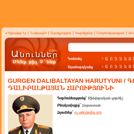
Գլխավոր էջ
|
Նախագիծ
|
Աջակցություն
|
Կարծիքներ
|
Շնորհակալություն
|
Հե
Կանանց
Ա
Բ
Գ
Դ
Ե
Զ
»
Ա
Բ
Գ
Դ
Ե
Զ
Տղամարդկանց
»
GURGEN DALIBALTAYAN HARUTYUNI / 
ԴԱԼԻԲԱԼԹԱՅԱՆ ՀԱՐՈՒԹՅՈՒՆԻ
Գործունեությունը`
Զինվորական գործիչ
Բնակավայրը`
Հայաստան
Հղումներ`
ru.wikipedia.org