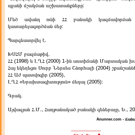
պլանի մշակման աշխատանքները:
Մեծ ավանդ ունի ՀՀ բանակի կազմավորմա
կատարելագործման մեջ:
Պարգևատրվել է.
ԽՍՀՄ բազմաթիվ,
ՀՀ (1998) և ԼՂՀ (2000) 1-ին աստիճանի Մարտական խ
Հայ եկեղեցու Սուրբ Ներսես Շնորհալի (2004) շքանշանն
ՀՀ Աժ պատվոգիր (2005),
ԼՂՀ «Երախտագիտություն» մեդալ (2005):
Գրակ.
Այվազյան Հ.Մ., Հաղթանակած բանակի գեներալը, Ե., 20
Anunner.com - Ճանա