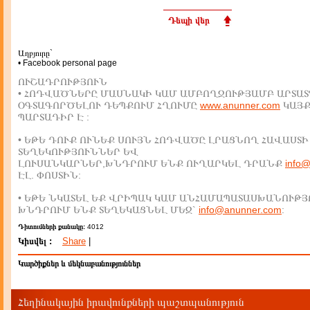
Դեպի վեր
Աղբյուրը`
• Facebook personal page
ՈՒՇԱԴՐՈՒԹՅՈՒՆ
• ՀՈԴՎԱԾՆԵՐԸ ՄԱՍՆԱԿԻ ԿԱՄ ԱՄԲՈՂՋՈՒԹՅԱՄԲ ԱՐՏԱՏ
ՕԳՏԱԳՈՐԾԵԼՈՒ ԴԵՊՔՈՒՄ ՀՂՈՒՄԸ
www.anunner.com
ԿԱՅ
ՊԱՐՏԱԴԻՐ Է :
• ԵԹԵ ԴՈՒՔ ՈՒՆԵՔ ՍՈՒՅՆ ՀՈԴՎԱԾԸ ԼՐԱՑՆՈՂ ՀԱՎԱՍՏԻ
ՏԵՂԵԿՈՒԹՅՈՒՆՆԵՐ ԵՎ
ԼՈՒՍԱՆԿԱՐՆԵՐ,ԽՆԴՐՈՒՄ ԵՆՔ ՈՒՂԱՐԿԵԼ ԴՐԱՆՔ
info
ԷԼ. ՓՈՍՏԻՆ:
• ԵԹԵ ՆԿԱՏԵԼ ԵՔ ՎՐԻՊԱԿ ԿԱՄ ԱՆՀԱՄԱՊԱՏԱՍԽԱՆՈՒԹՅ
ԽՆԴՐՈՒՄ ԵՆՔ ՏԵՂԵԿԱՑՆԵԼ ՄԵԶ`
info@anunner.com
:
Դիտումների քանակը:
4012
Կիսվել :
Share
|
Կարծիքներ և մեկնաբանություններ
Հեղինակային իրավունքների պաշտպանություն