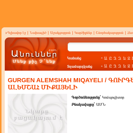
Գլխավոր էջ
|
Նախագիծ
|
Աջակցություն
|
Կարծիքներ
|
Շնորհակալություն
|
Հե
Կանանց
Ա
Բ
Գ
Դ
Ե
Զ
»
Ա
Բ
Գ
Դ
Ե
Զ
Տղամարդկանց
»
GURGEN ALEMSHAH MIQAYELI / ԳՈՒՐԳ
ԱԼԵՄՇԱՀ ՄԻՔԱՅԵԼԻ
Գործունեությունը`
Կոմպոզիտոր
Բնակավայրը`
ԱՄՆ