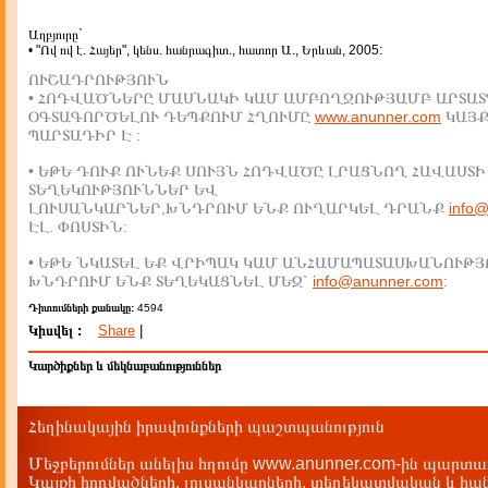
Աղբյուրը`
• "Ով ով է. Հայեր", կենս. հանրագիտ., հատոր Ա., Երևան, 2005:
ՈՒՇԱԴՐՈՒԹՅՈՒՆ
• ՀՈԴՎԱԾՆԵՐԸ ՄԱՍՆԱԿԻ ԿԱՄ ԱՄԲՈՂՋՈՒԹՅԱՄԲ ԱՐՏԱՏ
ՕԳՏԱԳՈՐԾԵԼՈՒ ԴԵՊՔՈՒՄ ՀՂՈՒՄԸ
www.anunner.com
ԿԱՅ
ՊԱՐՏԱԴԻՐ Է :
• ԵԹԵ ԴՈՒՔ ՈՒՆԵՔ ՍՈՒՅՆ ՀՈԴՎԱԾԸ ԼՐԱՑՆՈՂ ՀԱՎԱՍՏԻ
ՏԵՂԵԿՈՒԹՅՈՒՆՆԵՐ ԵՎ
ԼՈՒՍԱՆԿԱՐՆԵՐ,ԽՆԴՐՈՒՄ ԵՆՔ ՈՒՂԱՐԿԵԼ ԴՐԱՆՔ
info
ԷԼ. ՓՈՍՏԻՆ:
• ԵԹԵ ՆԿԱՏԵԼ ԵՔ ՎՐԻՊԱԿ ԿԱՄ ԱՆՀԱՄԱՊԱՏԱՍԽԱՆՈՒԹՅ
ԽՆԴՐՈՒՄ ԵՆՔ ՏԵՂԵԿԱՑՆԵԼ ՄԵԶ`
info@anunner.com
:
Դիտումների քանակը:
4594
Կիսվել :
Share
|
Կարծիքներ և մեկնաբանություններ
Հեղինակային իրավունքների պաշտպանություն
Մեջբերումներ անելիս հղումը www.anunner.com-ին պարտադ
Կայքի հոդվածների, լուսանկարների, տեղեկատվական և հան