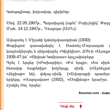
Կոմպոզիտոր, խմբավար, դիրիժոր:
Ծնվ. 22.05.1907թ., Պարտիզակ (այժմ` Բախչեջիկ` Թուրք
Մահ. 14.12.1947թ., Դետրոյտ (ԱՍՆ):
Ավարտել է Միլանի կոնսերվատորիան (1930):
Փարիզում դասավանդել է Սամուել-Մուրատյան վ
կազմակերպել և ղեկավարել «Կիլիկիա», ՀՕԿ-ի «Ալագյ
1939-47-ին` «Սիփան-Կոմիտաս» երգչախմբերը:
Գրել է երգեր («Բուխարիկ», «Իմ երգը», «Ես սիրե
հեռավոր հայրենիք» խմբերգը, սիմֆ. («Արևելյան
«Հեքիաթ» ևն), վոկալ-սիմֆ. («Ավարայրի պատերա
երկերը, «Վարդավառ» (1932), «Ծովինար» երաժշտ.
մշակել ժող. երգեր:
Anunner.com - Ճանա
Դեպի վեր