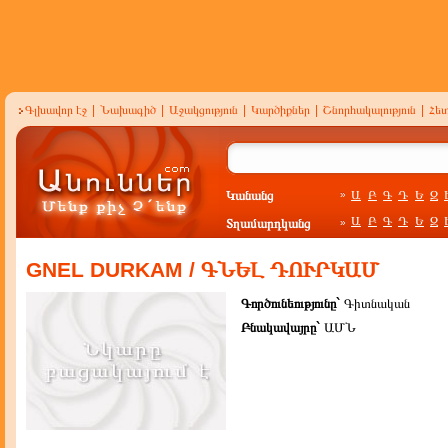
Գլխավոր էջ
|
Նախագիծ
|
Աջակցություն
|
Կարծիքներ
|
Շնորհակալություն
|
Հե
Կանանց
Ա
Բ
Գ
Դ
Ե
Զ
»
Ա
Բ
Գ
Դ
Ե
Զ
Տղամարդկանց
»
GNEL DURKAM / ԳՆԵԼ ԴՈՒՐԿԱՄ
Գործունեությունը`
Գիտնական
Բնակավայրը`
ԱՄՆ