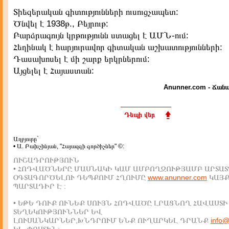
Տիեզերական գիտությունների ուսուցչապետ:
Ծնվել է 1938թ., Բեյրութ:
Բարձրագույն կրթությունն ստացել է ԱՄՆ-ում:
Հեղինակ է հարյուրավոր գիտական աշխատությունների:
Դասախոսել է մի շարք երկրներում:
Այցելել է Հայաստան:
Anunner.com - Ճանա
Դեպի վեր
Աղբյուրը`
• Ա. Բախչինյան, "Հայազգի գործիչներ" ©:
ՈՒՇԱԴՐՈՒԹՅՈՒՆ
• ՀՈԴՎԱԾՆԵՐԸ ՄԱՍՆԱԿԻ ԿԱՄ ԱՄԲՈՂՋՈՒԹՅԱՄԲ ԱՐՏԱՏ
ՕԳՏԱԳՈՐԾԵԼՈՒ ԴԵՊՔՈՒՄ ՀՂՈՒՄԸ
www.anunner.com
ԿԱՅ
ՊԱՐՏԱԴԻՐ Է :
• ԵԹԵ ԴՈՒՔ ՈՒՆԵՔ ՍՈՒՅՆ ՀՈԴՎԱԾԸ ԼՐԱՑՆՈՂ ՀԱՎԱՍՏԻ
ՏԵՂԵԿՈՒԹՅՈՒՆՆԵՐ ԵՎ
ԼՈՒՍԱՆԿԱՐՆԵՐ,ԽՆԴՐՈՒՄ ԵՆՔ ՈՒՂԱՐԿԵԼ ԴՐԱՆՔ
info