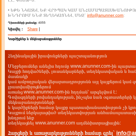
ԷԼ. ՓՈՍՏԻՆ:
• ԵԹԵ ՆԿԱՏԵԼ ԵՔ ՎՐԻՊԱԿ ԿԱՄ ԱՆՀԱՄԱՊԱՏԱՍԽԱՆՈՒԹՅ
ԽՆԴՐՈՒՄ ԵՆՔ ՏԵՂԵԿԱՑՆԵԼ ՄԵԶ`
info@anunner.com
:
Դիտումների քանակը:
4055
Կիսվել :
Share
|
Կարծիքներ և մեկնաբանություններ
Հեղինակային իրավունքների պաշտպանություն
Մեջբերումներ անելիս հղումը www.anunner.com-ին պարտադ
Կայքի հոդվածների, լուսանկարների, տեղեկատվական և հան
մասնակի
կամ ամբողջական վերարտադրությունն այլ կայքերում կամ 
լրատվամիջոցներում
առանց www.anunner.com-ին հղղման՝ արգելվում է:
Գովազդների բովանդակության, ինչպես նաև օգտատերերի կ
մեկնաբանությունների
և կարծիքների համար կայքը պատասխանատվություն չի կրու
Կայքում ներկայացված տեղեկատվության անհամապատասխա
խնդրում ենք
տեղեկացնել www.anunner.com ադմենիստրացիային:
Հարցերի և առաջարկությունների համար գրել`
info@a