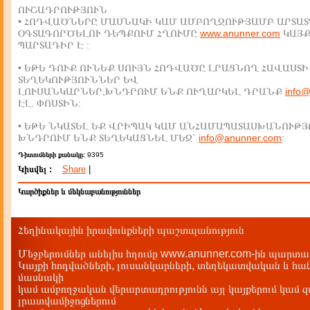
ՈՒՇԱԴՐՈՒԹՅՈՒՆ
• ՀՈԴՎԱԾՆԵՐԸ ՄԱՍՆԱԿԻ ԿԱՄ ԱՄԲՈՂՋՈՒԹՅԱՄԲ ԱՐՏԱՏ
ՕԳՏԱԳՈՐԾԵԼՈՒ ԴԵՊՔՈՒՄ ՀՂՈՒՄԸ
www.anunner.com
ԿԱՅ
ՊԱՐՏԱԴԻՐ Է :
• ԵԹԵ ԴՈՒՔ ՈՒՆԵՔ ՍՈՒՅՆ ՀՈԴՎԱԾԸ ԼՐԱՑՆՈՂ ՀԱՎԱՍՏԻ
ՏԵՂԵԿՈՒԹՅՈՒՆՆԵՐ ԵՎ
ԼՈՒՍԱՆԿԱՐՆԵՐ,ԽՆԴՐՈՒՄ ԵՆՔ ՈՒՂԱՐԿԵԼ ԴՐԱՆՔ
info
ԷԼ. ՓՈՍՏԻՆ:
• ԵԹԵ ՆԿԱՏԵԼ ԵՔ ՎՐԻՊԱԿ ԿԱՄ ԱՆՀԱՄԱՊԱՏԱՍԽԱՆՈՒԹՅ
ԽՆԴՐՈՒՄ ԵՆՔ ՏԵՂԵԿԱՑՆԵԼ ՄԵԶ`
info@anunner.com
:
Դիտումների քանակը:
9395
Կիսվել :
Share
|
Կարծիքներ և մեկնաբանություններ
Հեղինակային իրավունքների պաշտպանություն
Մեջբերումներ անելիս հղումը www.anunner.com-ին պարտադ
Կայքի հոդվածների, լուսանկարների, տեղեկատվական և հան
մասնակի
կամ ամբողջական վերարտադրությունն այլ կայքերում կամ 
լրատվամիջոցներում