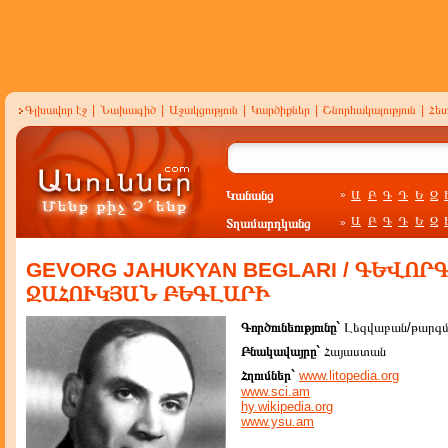
Գլխավոր էջ
|
Նախագիծ
|
Աջակցություն
|
Կարծիքներ
|
Շնորհակալություն
|
Հե
Կանանց
Ա
Բ
Գ
Դ
Ե
Զ
»
Ա
Բ
Գ
Դ
Ե
Զ
Տղամարդկանց
»
GEVORG JAHUKYAN BEGLARI / ԳԵՎՈՐ
ՋԱՀՈՒԿՅԱՆ ԲԵԳԼԱՐԻ
Գործունեությունը`
Լեզվաբան/թարգմ
Բնակավայրը`
Հայաստան
Հղումներ`
www.litopedia.org
www.sci.am
hy.wikipedia.org
www.ysu.am