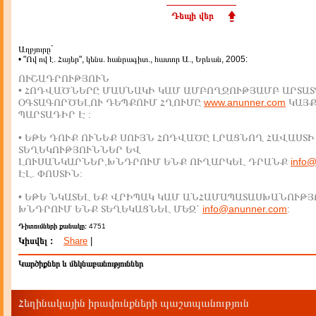
Դեպի վեր
Աղբյուրը`
• "Ով ով է. Հայեր", կենս. հանրագիտ., հատոր Ա., Երևան, 2005:
ՈՒՇԱԴՐՈՒԹՅՈՒՆ
• ՀՈԴՎԱԾՆԵՐԸ ՄԱՍՆԱԿԻ ԿԱՄ ԱՄԲՈՂՋՈՒԹՅԱՄԲ ԱՐՏԱՏ
ՕԳՏԱԳՈՐԾԵԼՈՒ ԴԵՊՔՈՒՄ ՀՂՈՒՄԸ
www.anunner.com
ԿԱՅ
ՊԱՐՏԱԴԻՐ Է :
• ԵԹԵ ԴՈՒՔ ՈՒՆԵՔ ՍՈՒՅՆ ՀՈԴՎԱԾԸ ԼՐԱՑՆՈՂ ՀԱՎԱՍՏԻ
ՏԵՂԵԿՈՒԹՅՈՒՆՆԵՐ ԵՎ
ԼՈՒՍԱՆԿԱՐՆԵՐ,ԽՆԴՐՈՒՄ ԵՆՔ ՈՒՂԱՐԿԵԼ ԴՐԱՆՔ
info
ԷԼ. ՓՈՍՏԻՆ:
• ԵԹԵ ՆԿԱՏԵԼ ԵՔ ՎՐԻՊԱԿ ԿԱՄ ԱՆՀԱՄԱՊԱՏԱՍԽԱՆՈՒԹՅ
ԽՆԴՐՈՒՄ ԵՆՔ ՏԵՂԵԿԱՑՆԵԼ ՄԵԶ`
info@anunner.com
:
Դիտումների քանակը:
4751
Կիսվել :
Share
|
Կարծիքներ և մեկնաբանություններ
Հեղինակային իրավունքների պաշտպանություն