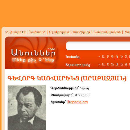
Գլխավոր էջ
|
Նախագիծ
|
Աջակցություն
|
Կարծիքներ
|
Շնորհակալություն
|
Հե
Կանանց
Ա
Բ
Գ
Դ
Ե
Զ
»
Ա
Բ
Գ
Դ
Ե
Զ
Տղամարդկանց
»
ԳԵՎՈՐԳ ԿԱՌՎԱՐԵՆՑ (ԱՐԱԲԱՋՅԱՆ)
Գործունեությունը`
Գրող
Բնակավայրը`
Թուրքիա
Հղումներ`
litopedia.org