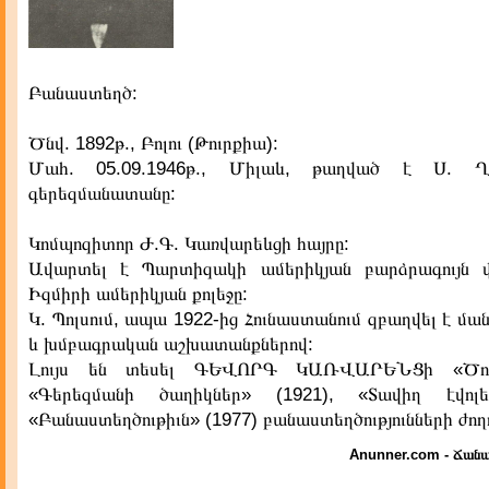
Բանաստեղծ:
Ծնվ. 1892թ., Բոլու (Թուրքիա):
Մահ. 05.09.1946թ., Միլաև, թաղված է Ս. Ղ
գերեզմանատանը:
Կոմպոզիտոր Ժ.Գ. Կառվարեևցի հայրը:
Ավարտել է Պարտիզակի ամերիկյան բարձրագույն 
Իզմիրի ամերիկյան քոլեջը:
Կ. Պոլսում, ապա 1922-ից Հունաստանում զբաղվել է 
և խմբագրական աշխատանքներով:
Լույս են տեսել ԳԵՎՈՐԳ ԿԱՌՎԱՐԵՆՑի «Ծովե
«Գերեզմանի ծաղիկներ» (1921), «Տավիղ էվոլե
«Բանաստեղծութիւն» (1977) բանաստեղծությունների ժող
Anunner.com - Ճանա