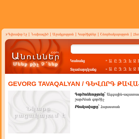
Գլխավոր էջ
|
Նախագիծ
|
Աջակցություն
|
Կարծիքներ
|
Շնորհակալություն
|
Հե
Կանանց
Ա
Բ
Գ
Դ
Ե
Զ
»
Ա
Բ
Գ
Դ
Ե
Զ
Տղամարդկանց
»
GEVORG TAVAQALYAN / ԳԵՎՈՐԳ ԹԱՎ
Գործունեությունը`
Ազգային-ազատա
շարժման գործիչ
Բնակավայրը`
Հայաստան