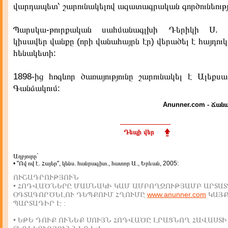
վարդապետ՝ շարունակելով ազատագրական գործունեությո
Պարսկա-թուրքական սահմանագլխի Դերիկի Ս. 
կիսավեր վանքը (որի վանահայրն էր) վերածել է հայդու
հենակետի:
1898-ից հոգևոր ծառայությունը շարունակել է Ալեքս
Գանձակում:
Anunner.com - Ճանա
Դեպի վեր
Աղբյուրը`
• "Ով ով է. Հայեր", կենս. հանրագիտ., հատոր Ա., Երևան, 2005:
ՈՒՇԱԴՐՈՒԹՅՈՒՆ
• ՀՈԴՎԱԾՆԵՐԸ ՄԱՍՆԱԿԻ ԿԱՄ ԱՄԲՈՂՋՈՒԹՅԱՄԲ ԱՐՏԱՏ
ՕԳՏԱԳՈՐԾԵԼՈՒ ԴԵՊՔՈՒՄ ՀՂՈՒՄԸ
www.anunner.com
ԿԱՅ
ՊԱՐՏԱԴԻՐ Է :
• ԵԹԵ ԴՈՒՔ ՈՒՆԵՔ ՍՈՒՅՆ ՀՈԴՎԱԾԸ ԼՐԱՑՆՈՂ ՀԱՎԱՍՏԻ