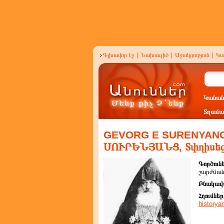
Գլխավոր էջ
|
Նախագիծ
|
Աջակցություն
|
Կա
Կանան
Տղամա
GEVORG E SURENYANC,
ՍՈՒՐԵՆՅԱՆՑ, Տփղիսե
Գործունե
շարժման
Բնակավ
Հղումներ
historya