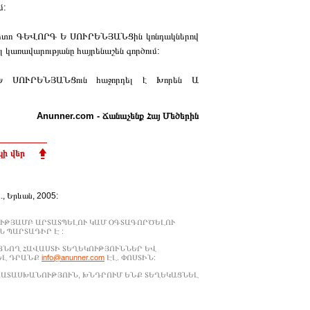
մ:
) հետո ԳԵՎՈՐԳ Ե ՍՈՒՐԵՆՅԱՆՑին կոնդակներով
նել կառավարությանը հայրենաշեն գործում:
Ե ՍՈՒՐԵՆՅԱՆՑուն հաջորդել է Խորեն Ա
Anunner.com - Ճանաչենք Հայ Մեծերին
ի վեր
Ա., Երևան, 2005:
ՒԹՅԱՄԲ ԱՐՏԱՏՊԵԼՈՒ ԿԱՄ ՕԳՏԱԳՈՐԾԵԼՈՒ
 ՊԱՐՏԱԴԻՐ Է :
ԱՑՆՈՂ ՀԱՎԱՍՏԻ ՏԵՂԵԿՈՒԹՅՈՒՆՆԵՐ ԵՎ
ԵԼ ԴՐԱՆՔ
info@anunner.com
ԷԼ. ՓՈՍՏԻՆ:
ԱՊԱՏԱՍԽԱՆՈՒԹՅՈՒՆ, ԽՆԴՐՈՒՄ ԵՆՔ ՏԵՂԵԿԱՑՆԵԼ