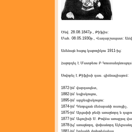
Ծնվ. 28.08.1847թ., Թիֆլիս:
Մահ. 08.05.1930թ., Վաղարշապատ: Ամփ
Ամենայն հայոց կաթողիկոս 1911-ից:
Հաջորդել է Մատթեոս Բ Կոստաևդնուպոլսե
Սովորել է Թիֆլիսի դաս. գիմնազիայում:
1872-ին՝ վարդապետ,
1882-ին՝ եպիսկոպոս,
1895-ին՝ արքեպիսկոպոս:
1874-ին՝ Գևորգյան ճեմարանի ուսուցիչ,
1875-ին՝ Արցախի թեմի առաջնորդ և դպրո
1877-ին՝ Ագուլիսի Ս. Թովմա առաքյալ վ
1878-ից՝ առաջնորդ, փոխանորդ Ալեքսանդ
1881-ին՝ Երևանի փոխթեմակալ,