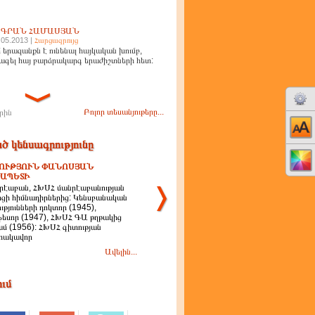
ԻԳՐԱՆ ՀԱՄԱՍՅԱՆ
.05.2013 |
Հարցազրույց
 երազանքն է ունենալ հայկական խումբ,
ագել հայ բարձրակարգ երաժիշտների հետ:
Բոլոր տեսանյութերը...
րին
ծ կենսագրությունը
ՈՒԹՅՈՒՆ ՓԱՆՈՍՅԱՆ
ԱՊԵՏԻ
րէաբան, ՀԽՍՀ մանրէաբանության
ցի հիմնադիրներից: Կենսբանական
ւթյունների դոկտոր (1945),
եսոր (1947), ՀԽՍՀ ԳԱ թղթակից
մ (1956): ՀԽՍՀ գիտության
տակավոր
Ավելին...
ում