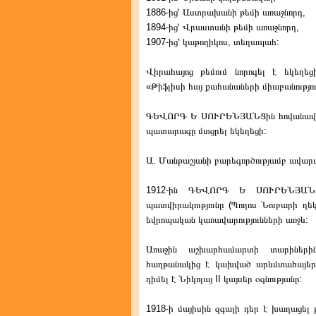
1886-ից՝ Աստրախանի թեմի առաջնորդ,
1894-ից՝ Վրաստանի թեմի առաջնորդ,
1907-ից՝ կաթողիկոս, տեղապահ:
Վիրահայոց թեմում նորոգել է եկեղեց
«Թիֆլիսի հայ քահանաների միաբանությու
ԳԵՎՈՐԳ Ե ՍՈՒՐԵՆՅԱՆՑին հովանավորե
պատարագը մտցրել եկեղեցի:
Ա. Մանթաշյանի բարեգործությամբ ավարտ
1912-ին ԳԵՎՈՐԳ Ե ՍՈՒՐԵՆՅԱՆՑո
պատվիրակությունը (Պողոս Նուբարի ղե
եվրոպական կառավարությունների առջև:
Առաջին աշխարհամարտի տարիներին 
հաղթանակից է կախված արևմտահայ
դիմել է Նիկոլայ II կայսեր օգնությանը:
1918-ի մայիսին զգալի դեր է խաղացել 