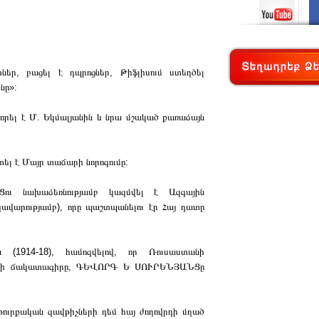
իներ, բացել է դպրոցներ, Թիֆլիսում ստեղծել
նը»:
լ է Մ. Եկմալյանին և նրա մշակած քառաձայն
ել է Մայր տաճարի նորոգումը:
ւ նախաձեռնությամբ կազմվել է Ազգային
կավարությամբ), որը պաշտպանելու էր Հայ դատը
(1914-18), համոզվելով, որ Ռուսաստանի
երի ճակատագիրը, ԳԵՎՈՐԳ Ե ՍՈՒՐԵՆՅԱՆՑը
թուրքական զավթիչների դեմ հայ ժողովրդի մղած