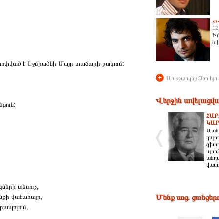
Տ
12
Իմ
նվ
ոփված է Էջմիածնի Մայր տաճարի բակում:
+
Առաջարկեք Ձեր հյու
Վերջին ավելացվա
ցուն:
ՀԱՐ
ԿԱՐ
Ման
դպրո
գիտո
պրոֆ
անդա
վաս
ցների տեսուչ,
անքի վանահայր,
Մենք սոց. ցանցեր
րապոլում,