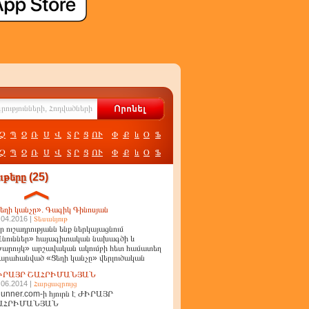
Չ
Պ
Ջ
Ռ
Ս
Վ
Տ
Ր
Ց
ՈՒ
Փ
Ք
և
Օ
Ֆ
Չ
Պ
Ջ
Ռ
Ս
Վ
Տ
Ր
Ց
ՈՒ
Փ
Ք
և
Օ
Ֆ
թերը (25)
եղի կանչը». Գագիկ Գինոսյան
.04.2016 |
Տեսանյութ
ր ուշադրությանն ենք ներկայացնում
նուններ» հայագիտական նախագծի և
արույկ» արշավական ակումբի հետ համատեղ
արահանված «Ցեղի կանչը» վերլուծական
ղոր
ԻՐԱՅՐ ՇԱՀՐԻՄԱՆՅԱՆ
.06.2014 |
Հարցազրույց
unner.com-ի հյուրն է ԺԻՐԱՅՐ
ԱՀՐԻՄԱՆՅԱՆ