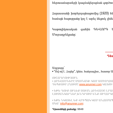
հերոսամարտերի կազմակերպման գործու
Հայաստանի խորհրդայնացումից (1920
համայն հայությանը կոչ է արել նեցուկ լի
Կաթողիկոսական գահին ԳԵՎՈՐԳ 
Մուրադբեկյանը:
Դեպ
Աղբյուրը`
• "Ով ով է. Հայեր", կենս. հանրագիտ., հատոր 
ՈՒՇԱԴՐՈՒԹՅՈՒՆ
• ՀՈԴՎԱԾՆԵՐԸ ՄԱՍՆԱԿԻ ԿԱՄ ԱՄԲՈՂՋՈ
ԴԵՊՔՈՒՄ ՀՂՈՒՄԸ
www.anunner.com
ԿԱՅՔԻՆ
• ԵԹԵ ԴՈՒՔ ՈՒՆԵՔ ՍՈՒՅՆ ՀՈԴՎԱԾԸ ԼՐ
ԼՈՒՍԱՆԿԱՐՆԵՐ,ԽՆԴՐՈՒՄ ԵՆՔ ՈՒՂԱՐԿ
• ԵԹԵ ՆԿԱՏԵԼ ԵՔ ՎՐԻՊԱԿ ԿԱՄ ԱՆՀԱՄ
ՄԵԶ`
info@anunner.com
:
Դիտումների քանակը:
9848