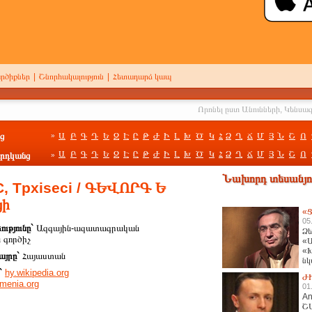
րծիքներ
|
Շնորհակալություն
|
Հետադարձ կապ
ց
Ա
Բ
Գ
Դ
Ե
Զ
Է
Ը
Թ
Ժ
Ի
Լ
Խ
Ծ
Կ
Հ
Ձ
Ղ
Ճ
Մ
Յ
Ն
Շ
Ո
»
Ա
Բ
Գ
Դ
Ե
Զ
Է
Ը
Թ
Ժ
Ի
Լ
Խ
Ծ
Կ
Հ
Ձ
Ղ
Ճ
Մ
Յ
Ն
Շ
Ո
րդկանց
»
Նախորդ տեսանյու
 Tpxiseci / ԳԵՎՈՐԳ Ե
ցի
«Ց
05
ությունը`
Ազգային-ազատագրական
Ձե
 գործիչ
«Ա
«Խ
այրը`
Հայաստան
նկ
հա
`
hy.wikipedia.org
Ժ
rmenia.org
01
An
Շ