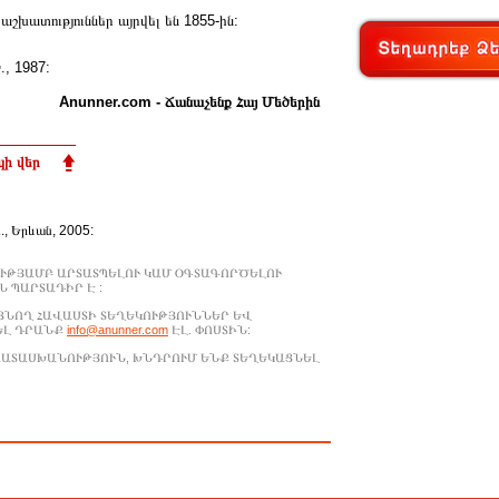
ատություններ այրվել են 1855-ին:
., 1987:
Anunner.com - Ճանաչենք Հայ Մեծերին
ի վեր
Ա., Երևան, 2005:
ՒԹՅԱՄԲ ԱՐՏԱՏՊԵԼՈՒ ԿԱՄ ՕԳՏԱԳՈՐԾԵԼՈՒ
 ՊԱՐՏԱԴԻՐ Է :
ԱՑՆՈՂ ՀԱՎԱՍՏԻ ՏԵՂԵԿՈՒԹՅՈՒՆՆԵՐ ԵՎ
ԵԼ ԴՐԱՆՔ
info@anunner.com
ԷԼ. ՓՈՍՏԻՆ:
ԱՊԱՏԱՍԽԱՆՈՒԹՅՈՒՆ, ԽՆԴՐՈՒՄ ԵՆՔ ՏԵՂԵԿԱՑՆԵԼ