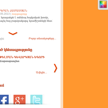
ԻԳՐԱՆ ՀԱՄԱՍՅԱՆ
.05.2013 |
Հարցազրույց
 երազանքն է ունենալ հայկական խումբ,
ագել հայ բարձրակարգ երաժիշտների հետ:
Բոլոր տեսանյութերը...
րին
ծ կենսագրությունը
ԹԵԼՄԱՆ ԳԵՎՈՐԳՅԱՆ ԵԳՈՐԻ
Ճարտարապետ
Ավելին...
ում