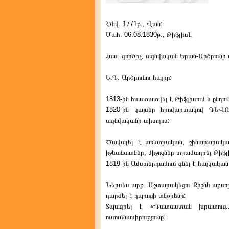
Ծնվ. 1771թ., Վան:
Մահ. 06.08.1830թ., ԹիֆլիսԼ
Հաս. գործիչ, ազնվական Երան-Արծրունի 
Ե.Գ. Արծրունու հայրը:
1813-ին հաստատվել է Թիֆլիսում և ընդու
1820-ին կայսեր հրովարտակով ԳԵՎՈ
ազնվականի տիտղոս:
Ծավալել է առևտրական, շինարարական,
իջևանատներ, միջոցներ տրամադրել Թիֆլի
1819-ին Ամստերդամում գնել է հայկակա
Ներսես արք. Աշտարակեցու Քիշնև աք
դարձել է դպրոցի տնօրենը:
Տպագրել է «Դատաստան խրատուց..
ուսումնասիրությունը: