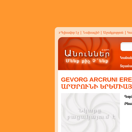
Գլխավոր էջ
|
Նախագիծ
|
Աջակցություն
|
Կա
Կանան
Տղամա
GEVORG ARCRUNI ERE
ԱՐԾՐՈՒՆԻ ԵՐԵՄԻԱՅ
Գործ
Բնա