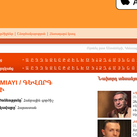
րծիքներ
|
Շնորհակալություն
|
Հետադարձ կապ
ց
Ա
Բ
Գ
Դ
Ե
Զ
Է
Ը
Թ
Ժ
Ի
Լ
Խ
Ծ
Կ
Հ
Ձ
Ղ
Ճ
Մ
Յ
Ն
Շ
Ո
»
Ա
Բ
Գ
Դ
Ե
Զ
Է
Ը
Թ
Ժ
Ի
Լ
Խ
Ծ
Կ
Հ
Ձ
Ղ
Ճ
Մ
Յ
Ն
Շ
Ո
րդկանց
»
Նախորդ տեսանյու
MIAYI / ԳԵՎՈՐԳ
Ի
«Ց
05
ունեությունը`
Հանրային գործիչ
Ձե
«Ա
կավայրը`
Հայաստան
«Խ
նկ
հա
Ժ
01
An
Շ