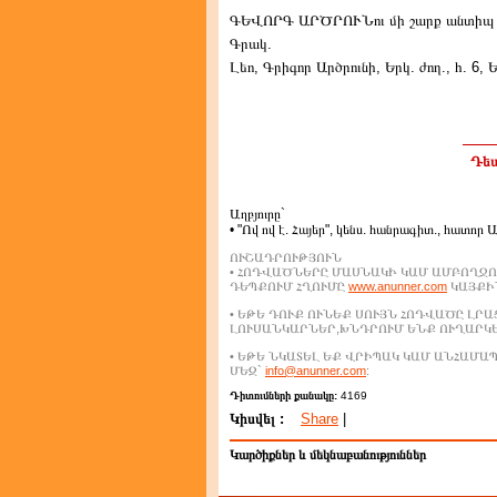
ԳԵՎՈՐԳ ԱՐԾՐՈՒՆու մի շարք անտիպ աշխ
Գրակ.
Լեո, Գրիգոր Արծրունի, Երկ. ժող., հ. 6, Ե
Դեպ
Աղբյուրը`
• "Ով ով է. Հայեր", կենս. հանրագիտ., հատոր 
ՈՒՇԱԴՐՈՒԹՅՈՒՆ
• ՀՈԴՎԱԾՆԵՐԸ ՄԱՍՆԱԿԻ ԿԱՄ ԱՄԲՈՂՋՈ
ԴԵՊՔՈՒՄ ՀՂՈՒՄԸ
www.anunner.com
ԿԱՅՔԻՆ
• ԵԹԵ ԴՈՒՔ ՈՒՆԵՔ ՍՈՒՅՆ ՀՈԴՎԱԾԸ ԼՐ
ԼՈՒՍԱՆԿԱՐՆԵՐ,ԽՆԴՐՈՒՄ ԵՆՔ ՈՒՂԱՐԿ
• ԵԹԵ ՆԿԱՏԵԼ ԵՔ ՎՐԻՊԱԿ ԿԱՄ ԱՆՀԱՄ
ՄԵԶ`
info@anunner.com
:
Դիտումների քանակը:
4169
Կիսվել :
Share
|
Կարծիքներ և մեկնաբանություններ