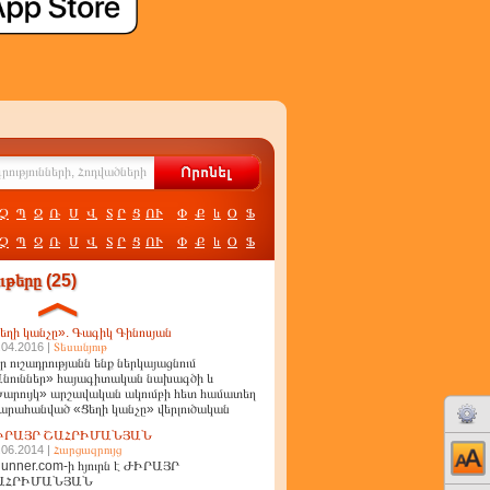
Չ
Պ
Ջ
Ռ
Ս
Վ
Տ
Ր
Ց
ՈՒ
Փ
Ք
և
Օ
Ֆ
Չ
Պ
Ջ
Ռ
Ս
Վ
Տ
Ր
Ց
ՈՒ
Փ
Ք
և
Օ
Ֆ
թերը (25)
եղի կանչը». Գագիկ Գինոսյան
.04.2016 |
Տեսանյութ
ր ուշադրությանն ենք ներկայացնում
նուններ» հայագիտական նախագծի և
արույկ» արշավական ակումբի հետ համատեղ
արահանված «Ցեղի կանչը» վերլուծական
ղոր
ԻՐԱՅՐ ՇԱՀՐԻՄԱՆՅԱՆ
.06.2014 |
Հարցազրույց
unner.com-ի հյուրն է ԺԻՐԱՅՐ
ԱՀՐԻՄԱՆՅԱՆ