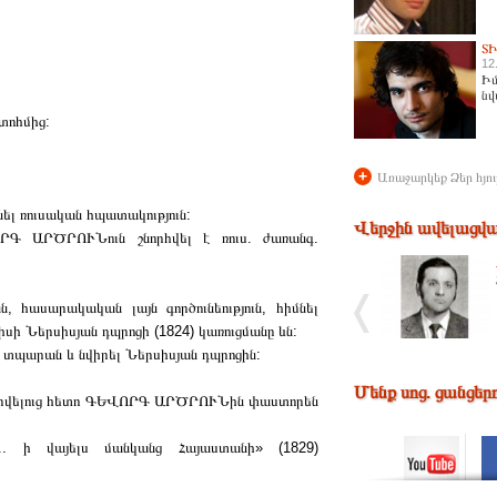
Տ
12
Իմ
նվ
տոհմից:
+
Առաջարկեք Ձեր հյու
նել ռուսական հպատակություն:
Վերջին ավելացվա
ՐԳ ԱՐԾՐՈՒՆուն շնորհվել է ռուս. ժառանգ.
 հասարակական լայն գործունեություն, հիմնել
սի Ներսիսյան դպրոցի (1824) կառուցմանը ևն:
ն տպարան և նվիրել Ներսիսյան դպրոցին:
Մենք սոց. ցանցեր
սորվելուց հետո ԳԵՎՈՐԳ ԱՐԾՐՈՒՆին փաստորեն
. ի վայելս մանկանց Հայաստանի» (1829)