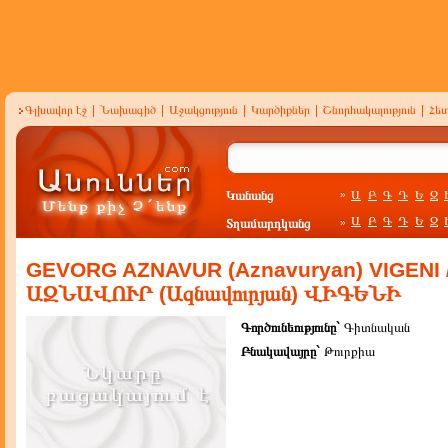
Գլխավոր էջ
|
Նախագիծ
|
Աջակցություն
|
Կարծիքներ
|
Շնորհակալություն
|
Հե
Կանանց
Ա
Բ
Գ
Դ
Ե
Զ
»
Ա
Բ
Գ
Դ
Ե
Զ
Տղամարդկանց
»
GEVORG AZNAVUR (Aznavuryan) VIGENI
ԱԶՆԱՎՈՒՐ (Ազնավուրյան) ՎԻԳԵՆԻ
Գործունեությունը`
Գիտնական
Բնակավայրը`
Թուրքիա