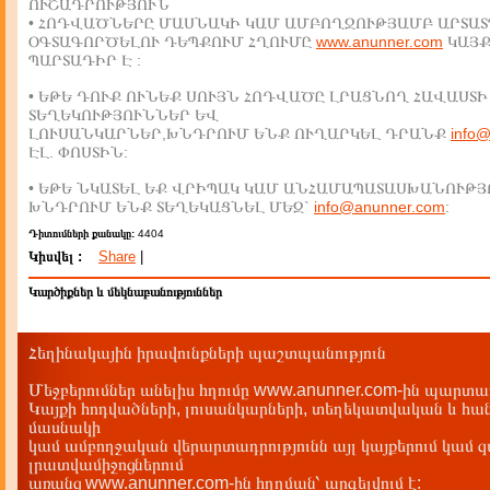
ՈՒՇԱԴՐՈՒԹՅՈՒՆ
• ՀՈԴՎԱԾՆԵՐԸ ՄԱՍՆԱԿԻ ԿԱՄ ԱՄԲՈՂՋՈՒԹՅԱՄԲ ԱՐՏԱՏ
ՕԳՏԱԳՈՐԾԵԼՈՒ ԴԵՊՔՈՒՄ ՀՂՈՒՄԸ
www.anunner.com
ԿԱՅ
ՊԱՐՏԱԴԻՐ Է :
• ԵԹԵ ԴՈՒՔ ՈՒՆԵՔ ՍՈՒՅՆ ՀՈԴՎԱԾԸ ԼՐԱՑՆՈՂ ՀԱՎԱՍՏԻ
ՏԵՂԵԿՈՒԹՅՈՒՆՆԵՐ ԵՎ
ԼՈՒՍԱՆԿԱՐՆԵՐ,ԽՆԴՐՈՒՄ ԵՆՔ ՈՒՂԱՐԿԵԼ ԴՐԱՆՔ
info
ԷԼ. ՓՈՍՏԻՆ:
• ԵԹԵ ՆԿԱՏԵԼ ԵՔ ՎՐԻՊԱԿ ԿԱՄ ԱՆՀԱՄԱՊԱՏԱՍԽԱՆՈՒԹՅ
ԽՆԴՐՈՒՄ ԵՆՔ ՏԵՂԵԿԱՑՆԵԼ ՄԵԶ`
info@anunner.com
:
Դիտումների քանակը:
4404
Կիսվել :
Share
|
Կարծիքներ և մեկնաբանություններ
Հեղինակային իրավունքների պաշտպանություն
Մեջբերումներ անելիս հղումը www.anunner.com-ին պարտադ
Կայքի հոդվածների, լուսանկարների, տեղեկատվական և հան
մասնակի
կամ ամբողջական վերարտադրությունն այլ կայքերում կամ 
լրատվամիջոցներում
առանց www.anunner.com-ին հղղման՝ արգելվում է: