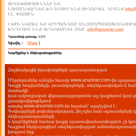
ՏԵՂԵԿՈՒԹՅՈՒՆՆԵՐ ԵՎ
ԼՈՒՍԱՆԿԱՐՆԵՐ,ԽՆԴՐՈՒՄ ԵՆՔ ՈՒՂԱՐԿԵԼ ԴՐԱՆՔ
info
ԷԼ. ՓՈՍՏԻՆ:
• ԵԹԵ ՆԿԱՏԵԼ ԵՔ ՎՐԻՊԱԿ ԿԱՄ ԱՆՀԱՄԱՊԱՏԱՍԽԱՆՈՒԹՅ
ԽՆԴՐՈՒՄ ԵՆՔ ՏԵՂԵԿԱՑՆԵԼ ՄԵԶ`
info@anunner.com
:
Դիտումների քանակը:
4325
Կիսվել :
Share
|
Կարծիքներ և մեկնաբանություններ
Հեղինակային իրավունքների պաշտպանություն
Մեջբերումներ անելիս հղումը www.anunner.com-ին պարտադ
Կայքի հոդվածների, լուսանկարների, տեղեկատվական և հան
մասնակի
կամ ամբողջական վերարտադրությունն այլ կայքերում կամ 
լրատվամիջոցներում
առանց www.anunner.com-ին հղղման՝ արգելվում է:
Գովազդների բովանդակության, ինչպես նաև օգտատերերի կ
մեկնաբանությունների
և կարծիքների համար կայքը պատասխանատվություն չի կրու
Կայքում ներկայացված տեղեկատվության անհամապատասխա
խնդրում ենք