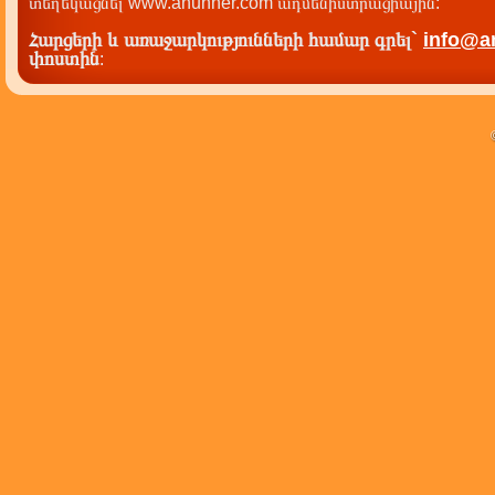
տեղեկացնել www.anunner.com ադմենիստրացիային:
Հարցերի և առաջարկությունների համար գրել`
info@a
փոստին
: