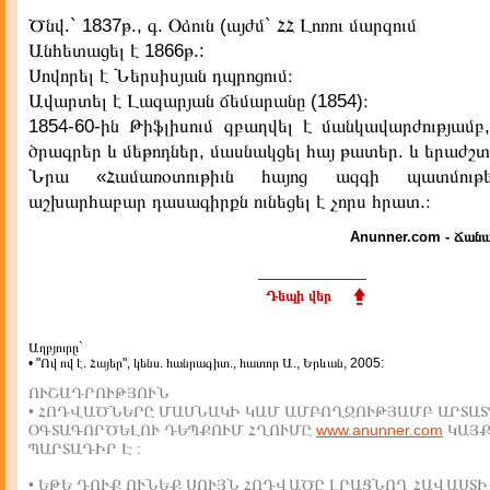
Ծնվ.` 1837թ., գ. Օձուն (այժմ` ՀՀ Լոռու մարզում
Անհետացել է 1866թ.:
Սովորել է Ներսիսյան դպրոցում։
Ավարտել է Լազարյան ճեմարանը (1854)։
1854-60-ին Թիֆլիսում զբաղվել է մանկավարժությամբ
ծրագրեր և մեթոդներ, մասնակցել հայ թատեր. և երաժշտ.
Նրա «Համառօտութիւն հայոց ազգի պատմութե
աշխարհաբար դասագիրքն ունեցել է չորս հրատ.։
Anunner.com - Ճանա
Դեպի վեր
Աղբյուրը`
• "Ով ով է. Հայեր", կենս. հանրագիտ., հատոր Ա., Երևան, 2005:
ՈՒՇԱԴՐՈՒԹՅՈՒՆ
• ՀՈԴՎԱԾՆԵՐԸ ՄԱՍՆԱԿԻ ԿԱՄ ԱՄԲՈՂՋՈՒԹՅԱՄԲ ԱՐՏԱՏ
ՕԳՏԱԳՈՐԾԵԼՈՒ ԴԵՊՔՈՒՄ ՀՂՈՒՄԸ
www.anunner.com
ԿԱՅ
ՊԱՐՏԱԴԻՐ Է :
• ԵԹԵ ԴՈՒՔ ՈՒՆԵՔ ՍՈՒՅՆ ՀՈԴՎԱԾԸ ԼՐԱՑՆՈՂ ՀԱՎԱՍՏԻ