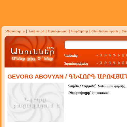
Գլխավոր էջ
|
Նախագիծ
|
Աջակցություն
|
Կարծիքներ
|
Շնորհակալություն
|
Հե
Կանանց
Ա
Բ
Գ
Դ
Ե
Զ
»
Ա
Բ
Գ
Դ
Ե
Զ
Տղամարդկանց
»
GEVORG ABOVYAN / ԳԵՎՈՐԳ ԱԲՈՎՅԱ
Գործունեությունը`
Հանրային գործի
Բնակավայրը`
Հայաստան