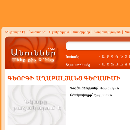
Գլխավոր էջ
|
Նախագիծ
|
Աջակցություն
|
Կարծիքներ
|
Շնորհակալություն
|
Հե
Կանանց
Ա
Բ
Գ
Դ
Ե
Զ
»
Ա
Բ
Գ
Դ
Ե
Զ
Տղամարդկանց
»
ԳԵՈՐԳԻ ԱՂԱԲԱԼՅԱՆՑ ԳԵՐԱՍԻՄԻ
Գործունեությունը`
Գիտնական
Բնակավայրը`
Հայաստան