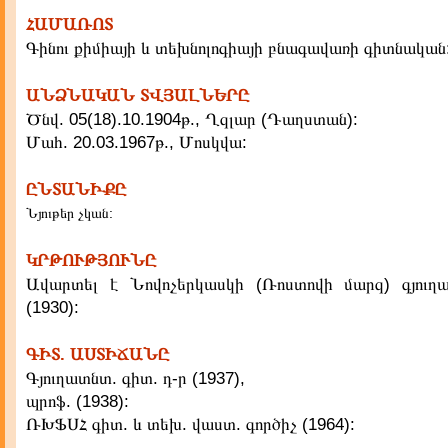
ՀԱՄԱՌՈՏ
Գինու քիմիայի և տեխնոլոգիայի բնագավառի գիտնական
ԱՆՁՆԱԿԱՆ ՏՎՅԱԼՆԵՐԸ
Ծնվ. 05(18).10.1904թ., Ղզլար (Դաղստան):
Մահ. 20.03.1967թ., Մոսկվա:
ԸՆՏԱՆԻՔԸ
Նյութեր չկան:
ԿՐԹՈՒԹՅՈՒՆԸ
Ավարտել է Նովոչերկասկի (Ռոստովի մարզ) գյուղ
(1930):
ԳԻՏ. ԱՍՏԻՃԱՆԸ
Գյուղատնտ. գիտ. դ-ր (1937),
պրոֆ. (1938):
ՌԽՖՍՀ գիտ. և տեխ. վաստ. գործիչ (1964):