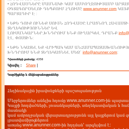
• ՀՈԴՎԱԾՆԵՐԸ ՄԱՍՆԱԿԻ ԿԱՄ ԱՄԲՈՂՋՈՒԹՅԱՄԲ ԱՐՏԱՏ
ՕԳՏԱԳՈՐԾԵԼՈՒ ԴԵՊՔՈՒՄ ՀՂՈՒՄԸ
www.anunner.com
ԿԱՅ
ՊԱՐՏԱԴԻՐ Է :
• ԵԹԵ ԴՈՒՔ ՈՒՆԵՔ ՍՈՒՅՆ ՀՈԴՎԱԾԸ ԼՐԱՑՆՈՂ ՀԱՎԱՍՏԻ
ՏԵՂԵԿՈՒԹՅՈՒՆՆԵՐ ԵՎ
ԼՈՒՍԱՆԿԱՐՆԵՐ,ԽՆԴՐՈՒՄ ԵՆՔ ՈՒՂԱՐԿԵԼ ԴՐԱՆՔ
info
ԷԼ. ՓՈՍՏԻՆ:
• ԵԹԵ ՆԿԱՏԵԼ ԵՔ ՎՐԻՊԱԿ ԿԱՄ ԱՆՀԱՄԱՊԱՏԱՍԽԱՆՈՒԹՅ
ԽՆԴՐՈՒՄ ԵՆՔ ՏԵՂԵԿԱՑՆԵԼ ՄԵԶ`
info@anunner.com
:
Դիտումների քանակը:
4358
Կիսվել :
Share
|
Կարծիքներ և մեկնաբանություններ
Հեղինակային իրավունքների պաշտպանություն
Մեջբերումներ անելիս հղումը www.anunner.com-ին պարտադ
Կայքի հոդվածների, լուսանկարների, տեղեկատվական և հան
մասնակի
կամ ամբողջական վերարտադրությունն այլ կայքերում կամ 
լրատվամիջոցներում
առանց www.anunner.com-ին հղղման՝ արգելվում է: