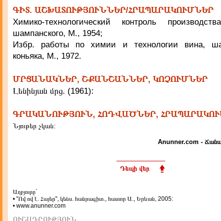
ԳԻՏ. ԱՇԽԱՏՈՒԹՅՈՒՆՆԵՐ/ՀՐԱՊԱՐԱԿՈՒՄՆԵՐ
Химико-технологический контроль производств
шампанского, М., 1954;
Избр. работы по химии и технологии вина, ша
коньяка, М., 1972.
ՄՐՑԱՆԱԿՆԵՐ, ՇՔԱՆՇԱՆՆԵՐ, ԿՈՉՈՒՄՆԵՐ
Լենինյան մրց. (1961):
ԳՐԱԿԱՆՈՒԹՅՈՒՆ, ՀՈԴՎԱԾՆԵՐ, ՀՐԱՊԱՐԱԿՈ
Նյութեր չկան:
Anunner.com - Ճանա
Դեպի վեր
Աղբյուրը`
• "Ով ով է. Հայեր", կենս. հանրագիտ., հատոր Ա., Երևան, 2005:
• www.anunner.com
ՈՒՇԱԴՐՈՒԹՅՈՒՆ