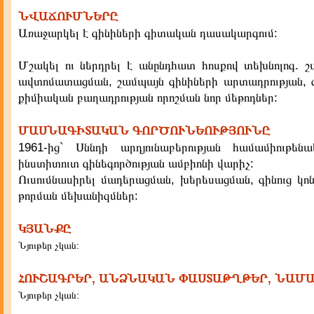
ՆՎԱՃՈՒՄՆԵՐԸ
Առաջարկել է գինիների գիտական դասակարգում:
Մշակել ու ներդրել է անընդհատ հոսքով տեխնոլոգ. շ
ավտոմատացման, շամպայն գինիների արտադրության, գ
քիմիական բաղադրության որոշման նոր մեթոդներ:
ՄԱՍՆԱԳԻՏԱԿԱՆ ԳՈՐԾՈՒՆԵՈՒԹՅՈՒՆԸ
1961-ից` Սննդի արդյունաբերության համամիութե
ինստիտուտ գինեգործության ամբիոնի վարիչ:
Ուսումնասիրել մադերացման, խերեսացման, գինուց կո
թորման մեխանիզմներ:
ԿՅԱՆՔԸ
Նյութեր չկան:
ՀՈՒՇԱԳՐԵՐ, ԱՆՁՆԱԿԱՆ ՓԱՍՏԱԹՂԹԵՐ, ՆԱՄ
Նյութեր չկան: