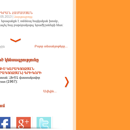
ԻԳՐԱՆ ՀԱՄԱՍՅԱՆ
.05.2013 |
Հարցազրույց
 երազանքն է ունենալ հայկական խումբ,
ագել հայ բարձրակարգ երաժիշտների հետ:
Բոլոր տեսանյութերը...
րին
ծ կենսագրությունը
ԻՍ ԿԱՐԱԳՅՈԶՅԱՆ
ՐԱԳՅՈԶՅԱՆ) ԳՐԻԳՈՐԻ
ասան: ՀԽՍՀ վաստակավոր
ստ (1967):
Ավելին...
ում