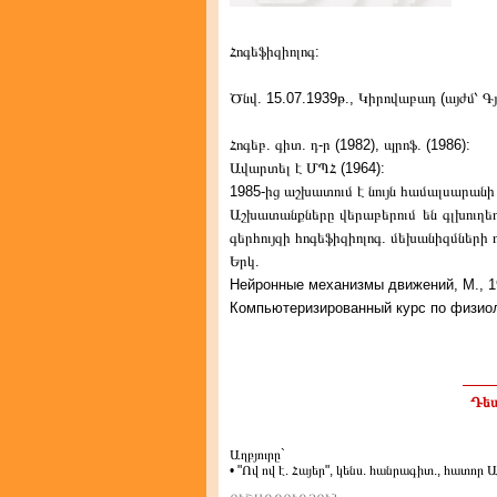
Հոգեֆիզիոլոգ:
Ծնվ. 15.07.1939թ., Կիրովաբադ (այժմ՝ Գ
Հոգեբ. գիտ. դ-ր (1982), պրոֆ. (1986):
Ավարտել է ՄՊՀ (1964):
1985-ից աշխատում է նույն համալսարանի 
Աշխատանքները վերաբերում են գլխուղեղի
գերհույզի հոգեֆիզիոլոգ. մեխանիզմների ո
Երկ.
Нейронные механизмы движений, М., 1
Компьютеризированный курс по физиол
Դեպ
Աղբյուրը`
• "Ով ով է. Հայեր", կենս. հանրագիտ., հատոր 