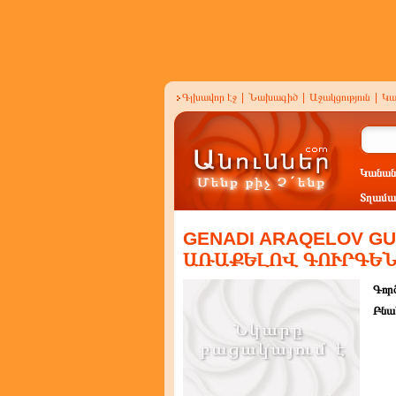
Գլխավոր էջ
|
Նախագիծ
|
Աջակցություն
|
Կա
Կանան
Տղամա
GENADI ARAQELOV GU
ԱՌԱՔԵԼՈՎ ԳՈՒՐԳԵ
Գործ
Բնա