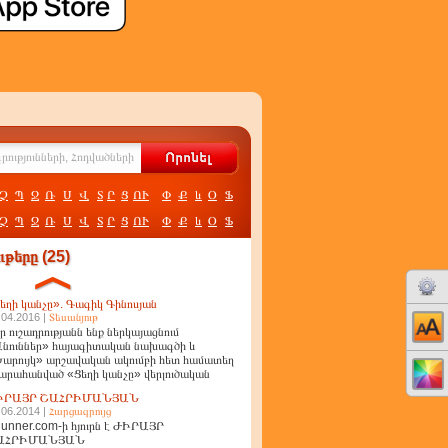
Չ
Պ
Ջ
Ռ
Ս
Վ
Տ
Ր
Ց
ՈՒ
Փ
Ք
և
Օ
Ֆ
Չ
Պ
Ջ
Ռ
Ս
Վ
Տ
Ր
Ց
ՈՒ
Փ
Ք
և
Օ
Ֆ
թերը (25)
եղի կանչը». Գագիկ Գինոսյան
.04.2016 |
Տեսանյութ
ր ուշադրությանն ենք ներկայացնում
նուններ» հայագիտական նախագծի և
արույկ» արշավական ակումբի հետ համատեղ
արահանված «Ցեղի կանչը» վերլուծական
ղոր
ԻՐԱՅՐ ՇԱՀՐԻՄԱՆՅԱՆ
.06.2014 |
Հարցազրույց
unner.com-ի հյուրն է ԺԻՐԱՅՐ
ԱՀՐԻՄԱՆՅԱՆ