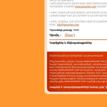
ՈՒՇԱԴՐՈՒԹՅՈՒՆ
• ՀՈԴՎԱԾՆԵՐԸ ՄԱՍՆԱԿԻ ԿԱՄ ԱՄԲՈՂՋՈ
ԴԵՊՔՈՒՄ ՀՂՈՒՄԸ
www.anunner.com
ԿԱՅՔԻՆ
• ԵԹԵ ԴՈՒՔ ՈՒՆԵՔ ՍՈՒՅՆ ՀՈԴՎԱԾԸ ԼՐ
ԼՈՒՍԱՆԿԱՐՆԵՐ,ԽՆԴՐՈՒՄ ԵՆՔ ՈՒՂԱՐԿ
• ԵԹԵ ՆԿԱՏԵԼ ԵՔ ՎՐԻՊԱԿ ԿԱՄ ԱՆՀԱՄ
ՄԵԶ`
info@anunner.com
:
Դիտումների քանակը:
3996
Կիսվել :
Share
|
Կարծիքներ և մեկնաբանություններ
Հեղինակային իրավունքների պաշտպանություն
Մեջբերումներ անելիս հղումը www.anunner.com
Կայքի հոդվածների, լուսանկարների, տեղեկատվ
կամ ամբողջական վերարտադրությունն այլ կայք
առանց www.anunner.com-ին հղղման՝ արգելվում 
Գովազդների բովանդակության, ինչպես նաև օգտ
և կարծիքների համար կայքը պատասխանատվությո
Կայքում ներկայացված տեղեկատվության անհամա
տեղեկացնել www.anunner.com ադմենիստրացիա
Հարցերի և առաջարկությունների համար գրել`