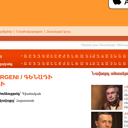
րծիքներ
|
Շնորհակալություն
|
Հետադարձ կապ
ց
Ա
Բ
Գ
Դ
Ե
Զ
Է
Ը
Թ
Ժ
Ի
Լ
Խ
Ծ
Կ
Հ
Ձ
Ղ
Ճ
Մ
Յ
Ն
Շ
Ո
»
Ա
Բ
Գ
Դ
Ե
Զ
Է
Ը
Թ
Ժ
Ի
Լ
Խ
Ծ
Կ
Հ
Ձ
Ղ
Ճ
Մ
Յ
Ն
Շ
Ո
րդկանց
»
Նախորդ տեսանյու
RGENI / ԳԵՆԱԴԻ
ՆԻ
«Ց
05
ունեությունը`
Գիտնական
Ձե
«Ա
կավայրը`
Հայաստան
«Խ
նկ
հա
Ժ
01
An
Շ