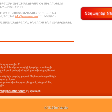
ՒԹՅԱՄԲ ԱՐՏԱՏՊԵԼՈՒ ԿԱՄ ՕԳՏԱԳՈՐԾԵԼՈՒ
 ՊԱՐՏԱԴԻՐ Է :
ԱՑՆՈՂ ՀԱՎԱՍՏԻ ՏԵՂԵԿՈՒԹՅՈՒՆՆԵՐ ԵՎ
ԵԼ ԴՐԱՆՔ
info@anunner.com
ԷԼ. ՓՈՍՏԻՆ:
ԱՊԱՏԱՍԽԱՆՈՒԹՅՈՒՆ, ԽՆԴՐՈՒՄ ԵՆՔ ՏԵՂԵԿԱՑՆԵԼ
-ին պարտադիր է:
ական և հանրամատչելի նյութերի մասնակի
երում կամ զանգվածային լրատվամիջոցներում
է:
ատերերի կողմից թողած մեկնաբանությունների
ւն չի կրում:
պատասխանություն դեպքում, խնդրում ենք
յին:
info@anunner.com
էլ. փոստին
:
© "5165m" studio