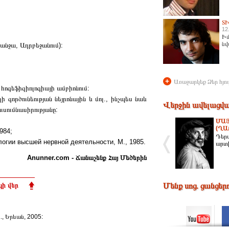
Տ
12
Իմ
նվ
յանջա, Ադրբեջանում):
+
Առաջարկեք Ձեր հյու
հոգեֆիզիոլոգիայի ամբիոնում:
 գործունեության նեյրոնային և մոլ., ինչպես նաև
Վերջին ավելացվա
ւսումնասիրությանը:
ՄԱՅ
(ՂԱ
984;
Դեր
огии высшей нервной деятельности, М., 1985.
արտի
Anunner.com - Ճանաչենք Հայ Մեծերին
ի վեր
Մենք սոց. ցանցեր
Ա., Երևան, 2005: