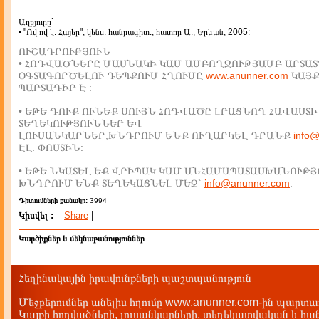
Աղբյուրը`
• "Ով ով է. Հայեր", կենս. հանրագիտ., հատոր Ա., Երևան, 2005:
ՈՒՇԱԴՐՈՒԹՅՈՒՆ
• ՀՈԴՎԱԾՆԵՐԸ ՄԱՍՆԱԿԻ ԿԱՄ ԱՄԲՈՂՋՈՒԹՅԱՄԲ ԱՐՏԱՏ
ՕԳՏԱԳՈՐԾԵԼՈՒ ԴԵՊՔՈՒՄ ՀՂՈՒՄԸ
www.anunner.com
ԿԱՅ
ՊԱՐՏԱԴԻՐ Է :
• ԵԹԵ ԴՈՒՔ ՈՒՆԵՔ ՍՈՒՅՆ ՀՈԴՎԱԾԸ ԼՐԱՑՆՈՂ ՀԱՎԱՍՏԻ
ՏԵՂԵԿՈՒԹՅՈՒՆՆԵՐ ԵՎ
ԼՈՒՍԱՆԿԱՐՆԵՐ,ԽՆԴՐՈՒՄ ԵՆՔ ՈՒՂԱՐԿԵԼ ԴՐԱՆՔ
info
ԷԼ. ՓՈՍՏԻՆ:
• ԵԹԵ ՆԿԱՏԵԼ ԵՔ ՎՐԻՊԱԿ ԿԱՄ ԱՆՀԱՄԱՊԱՏԱՍԽԱՆՈՒԹՅ
ԽՆԴՐՈՒՄ ԵՆՔ ՏԵՂԵԿԱՑՆԵԼ ՄԵԶ`
info@anunner.com
:
Դիտումների քանակը:
3994
Կիսվել :
Share
|
Կարծիքներ և մեկնաբանություններ
Հեղինակային իրավունքների պաշտպանություն
Մեջբերումներ անելիս հղումը www.anunner.com-ին պարտադ
Կայքի հոդվածների, լուսանկարների, տեղեկատվական և հան