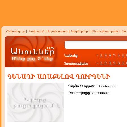
Գլխավոր էջ
|
Նախագիծ
|
Աջակցություն
|
Կարծիքներ
|
Շնորհակալություն
|
Հե
Կանանց
Ա
Բ
Գ
Դ
Ե
Զ
»
Ա
Բ
Գ
Դ
Ե
Զ
Տղամարդկանց
»
ԳԵՆԱԴԻ ԱՌԱՔԵԼՈՎ ԳՈՒՐԳԵՆԻ
Գործունեությունը`
Գիտնական
Բնակավայրը`
Հայաստան