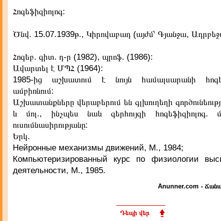
Հոգեֆիզիոլոգ:
Ծնվ. 15.07.1939թ., Կիրովաբադ (այժմ՝ Գյանջա, Ադրբեջ
Հոգեբ. գիտ. դ-ր (1982), պրոֆ. (1986):
Ավարտել է ՄՊՀ (1964):
1985-ից աշխատում է նույն համալսարանի հոգեֆ
ամբիոնում:
Աշխատանքները վերաբերում են գլխուղեղի գործունեությ
և մոլ., ինչպես նաև գերհույզի հոգեֆիզիոլոգ. 
ուսումնասիրությանը:
Երկ.
Нейронные механизмы движений, М., 1984;
Компьютеризированный курс по физиологии выс
деятельности, М., 1985.
Anunner.com - Ճանա
Դեպի վեր