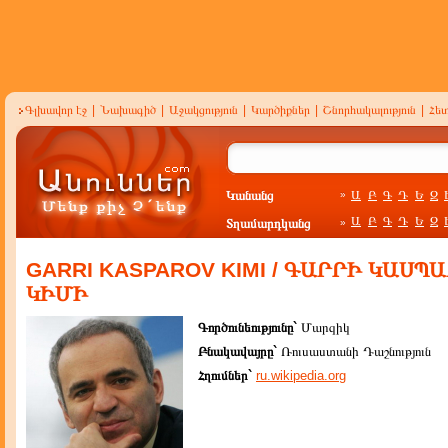
Գլխավոր էջ
|
Նախագիծ
|
Աջակցություն
|
Կարծիքներ
|
Շնորհակալություն
|
Հե
Կանանց
Ա
Բ
Գ
Դ
Ե
Զ
»
Ա
Բ
Գ
Դ
Ե
Զ
Տղամարդկանց
»
GARRI KASPAROV KIMI / ԳԱՐՐԻ ԿԱՍՊ
ԿԻՄԻ
Գործունեությունը`
Մարզիկ
Բնակավայրը`
Ռուսաստանի Դաշնություն
Հղումներ`
ru.wikipedia.org