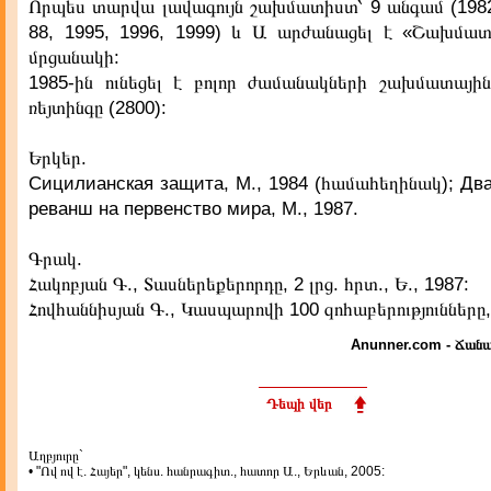
Որպես տարվա լավագույն շախմատիստ՝ 9 անգամ (1982,
88, 1995, 1996, 1999) և Ա արժանացել է «Շախմա
մրցանակի:
1985-ին ունեցել է բոլոր ժամանակների շախմատային
ռեյտինգը (2800):
Երկեր.
Сицилианская защита, М., 1984 (համահեղինակ); Дв
реванш на первенство мира, М., 1987.
Գրակ.
Հակոբյան Գ., Տասներեքերորդը, 2 լրց. հրտ., Ե., 1987:
Հովհաննիսյան Գ., Կասպարովի 100 զոհաբերությունները, 
Anunner.com - Ճանա
Դեպի վեր
Աղբյուրը`
• "Ով ով է. Հայեր", կենս. հանրագիտ., հատոր Ա., Երևան, 2005: