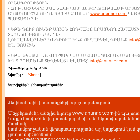
ՈՒՇԱԴՐՈՒԹՅՈՒՆ
• ՀՈԴՎԱԾՆԵՐԸ ՄԱՍՆԱԿԻ ԿԱՄ ԱՄԲՈՂՋՈՒԹՅԱՄԲ ԱՐՏԱՏ
ՕԳՏԱԳՈՐԾԵԼՈՒ ԴԵՊՔՈՒՄ ՀՂՈՒՄԸ
www.anunner.com
ԿԱՅ
ՊԱՐՏԱԴԻՐ Է :
• ԵԹԵ ԴՈՒՔ ՈՒՆԵՔ ՍՈՒՅՆ ՀՈԴՎԱԾԸ ԼՐԱՑՆՈՂ ՀԱՎԱՍՏԻ
ՏԵՂԵԿՈՒԹՅՈՒՆՆԵՐ ԵՎ
ԼՈՒՍԱՆԿԱՐՆԵՐ,ԽՆԴՐՈՒՄ ԵՆՔ ՈՒՂԱՐԿԵԼ ԴՐԱՆՔ
info
ԷԼ. ՓՈՍՏԻՆ:
• ԵԹԵ ՆԿԱՏԵԼ ԵՔ ՎՐԻՊԱԿ ԿԱՄ ԱՆՀԱՄԱՊԱՏԱՍԽԱՆՈՒԹՅ
ԽՆԴՐՈՒՄ ԵՆՔ ՏԵՂԵԿԱՑՆԵԼ ՄԵԶ`
info@anunner.com
:
Դիտումների քանակը:
4249
Կիսվել :
Share
|
Կարծիքներ և մեկնաբանություններ
Հեղինակային իրավունքների պաշտպանություն
Մեջբերումներ անելիս հղումը www.anunner.com-ին պարտադ
Կայքի հոդվածների, լուսանկարների, տեղեկատվական և հան
մասնակի
կամ ամբողջական վերարտադրությունն այլ կայքերում կամ 
լրատվամիջոցներում
առանց www.anunner.com-ին հղղման՝ արգելվում է: