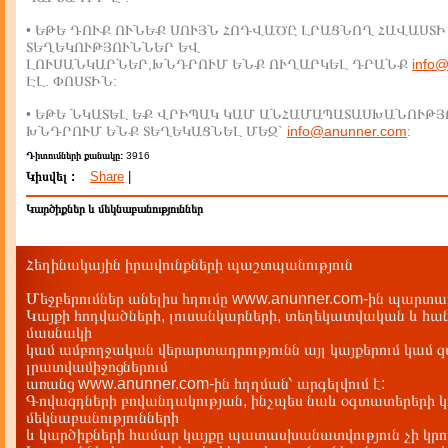
• ԵԹԵ ԴՈՒՔ ՈՒՆԵՔ ՍՈՒՅՆ ՀՈԴՎԱԾԸ ԼՐԱՑՆՈՂ ՀԱՎԱՍՏԻ
ՏԵՂԵԿՈՒԹՅՈՒՆՆԵՐ ԵՎ
ԼՈՒՍԱՆԿԱՐՆԵՐ,ԽՆԴՐՈՒՄ ԵՆՔ ՈՒՂԱՐԿԵԼ ԴՐԱՆՔ
info
ԷԼ. ՓՈՍՏԻՆ:
• ԵԹԵ ՆԿԱՏԵԼ ԵՔ ՎՐԻՊԱԿ ԿԱՄ ԱՆՀԱՄԱՊԱՏԱՍԽԱՆՈՒԹՅ
ԽՆԴՐՈՒՄ ԵՆՔ ՏԵՂԵԿԱՑՆԵԼ ՄԵԶ`
info@anunner.com
:
Դիտումների քանակը:
3916
Կիսվել :
Share
|
Կարծիքներ և մեկնաբանություններ
Հեղինակային իրավունքների պաշտպանություն
Մեջբերումներ անելիս հղումը www.anunner.com-ին պարտադ
Կայքի հոդվածների, լուսանկարների, տեղեկատվական և հան
մասնակի
կամ ամբողջական վերարտադրությունն այլ կայքերում կամ 
լրատվամիջոցներում
առանց www.anunner.com-ին հղղման՝ արգելվում է:
Գովազդների բովանդակության, ինչպես նաև օգտատերերի կ
մեկնաբանությունների
և կարծիքների համար կայքը պատասխանատվություն չի կրու