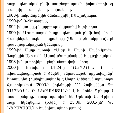
հայրապետական թեմի առաջնորդարանի փոխանորդի օգ
ի ապրիլին՝ առաջնորդ, փոխանորդ,
1983-ի հոկտեմբերին ձեռնադրվել է եպիսկոպոս,
1990-ից՝ ԳՀԽ անդամ,
1992-ին ստացել է արքության պատիվ և տիտղոս:
1990-ին Արարատյան հայրապետական թեմի հովանու նե
Վազգենյան հոգևոր դպրանոցը (Սևանի թերակղզում), թ
դաստիարակության կենտրոնը,
1999-ին Մայր աթոռի «Ալեք և Մարի Մանուկյան»
Գարեգին Ա-ի անվ. Աստվածաբանական հայագիտական 
1998-ին՝ կաթողիկոս, ընդհանուր փոխանորդ:
2000-ի հունվարի 14-24-ը ԳԱՐԵԳԻՆ Բ 
ուխտագնացության է մեկնել Տերունական սրբավայրեր
Երուսաղեմ (հանդիսապետել է Սուրբ Ծննդյան արարողութ
Վատիկանում (2000-ի նոյեմբերի 11) Հովհաննես Պ
ԳԱՐԵԳԻՆ Բ ՆԵՐՍԻՍՅԱՆին է հանձնել Գրիգոր Ա
մասունքներից, որոնք պահվում են Երևանի Ս. Գրիգո
մայր եկեղեցում (օծվել է 23.09. 2001-ին՝
ՆԵՐՍԻՍՅԱՆի հանդիսապետությամբ):