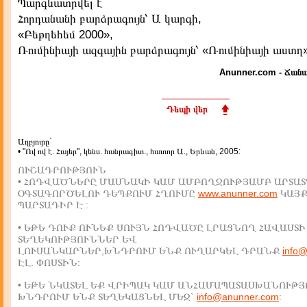
Պարգևատրվել է
Հորդանանի բարձրագույն՝ Ա կարգի,
«Բեթղեհեմ 2000»,
Ռումինիայի ազգային բարձրագույն՝ «Ռումինիայի աստղ
Anunner.com - Ճանա
Դեպի վեր
Աղբյուրը`
• "Ով ով է. Հայեր", կենս. հանրագիտ., հատոր Ա., Երևան, 2005:
ՈՒՇԱԴՐՈՒԹՅՈՒՆ
• ՀՈԴՎԱԾՆԵՐԸ ՄԱՍՆԱԿԻ ԿԱՄ ԱՄԲՈՂՋՈՒԹՅԱՄԲ ԱՐՏԱՏ
ՕԳՏԱԳՈՐԾԵԼՈՒ ԴԵՊՔՈՒՄ ՀՂՈՒՄԸ
www.anunner.com
ԿԱՅ
ՊԱՐՏԱԴԻՐ Է :
• ԵԹԵ ԴՈՒՔ ՈՒՆԵՔ ՍՈՒՅՆ ՀՈԴՎԱԾԸ ԼՐԱՑՆՈՂ ՀԱՎԱՍՏԻ
ՏԵՂԵԿՈՒԹՅՈՒՆՆԵՐ ԵՎ
ԼՈՒՍԱՆԿԱՐՆԵՐ,ԽՆԴՐՈՒՄ ԵՆՔ ՈՒՂԱՐԿԵԼ ԴՐԱՆՔ
info
ԷԼ. ՓՈՍՏԻՆ:
• ԵԹԵ ՆԿԱՏԵԼ ԵՔ ՎՐԻՊԱԿ ԿԱՄ ԱՆՀԱՄԱՊԱՏԱՍԽԱՆՈՒԹՅ
ԽՆԴՐՈՒՄ ԵՆՔ ՏԵՂԵԿԱՑՆԵԼ ՄԵԶ`
info@anunner.com
: