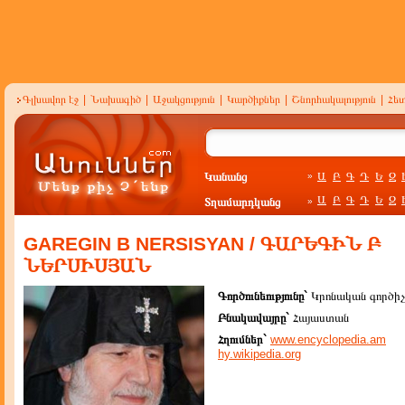
Գլխավոր էջ
|
Նախագիծ
|
Աջակցություն
|
Կարծիքներ
|
Շնորհակալություն
|
Հե
Կանանց
Ա
Բ
Գ
Դ
Ե
Զ
»
Ա
Բ
Գ
Դ
Ե
Զ
Տղամարդկանց
»
GAREGIN B NERSISYAN / ԳԱՐԵԳԻՆ Բ
ՆԵՐՍԻՍՅԱՆ
Գործունեությունը`
Կրոնական գործիչ
Բնակավայրը`
Հայաստան
Հղումներ`
www.encyclopedia.am
hy.wikipedia.org