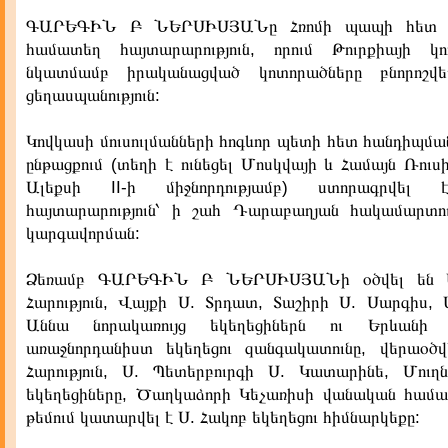
ԳԱՐԵԳԻՆ Բ ՆԵՐՍԻՍՅԱՆը Հռոմի պապի հետ ս
համատեղ հայտարարություն, որում Թուրքիայի կո
նկատմամբ իրականացված կոտորածները բնորոշվ
ցեղասպանություն:
Կովկասի մուսուլմանների հոգևոր պետի հետ հանդիպման
ընթացքում (տեղի է ունեցել Մոսկվայի և Համայն Ռու
Ալեքսի II-ի միջնորդությամբ) ստորագրվել
հայտարարություն՝ ի շահ Դարաբաղյան հակամարտո
կարգավորման:
Ձեռամբ ԳԱՐԵԳԻՆ Բ ՆԵՐՍԻՍՅԱՆի օծվել են 
Հարություն, Վայքի Ս. Տրդատ, Տաշիրի Ս. Սարգիս, 
Աննա նորակառույց եկեղեցիներն ու Երևանի
առաջնորդանիստ եկեղեցու զանգակատունը, վերաօծ
Հարություն, Ս. Պետերբուրգի Ս. Կատարինե, Մուղ
եկեղեցիները, Ծաղկաձորի Կեչառիսի վանական համա
թեմում կատարվել է Ս. Հակոբ եկեղեցու հիմնարկեքը: