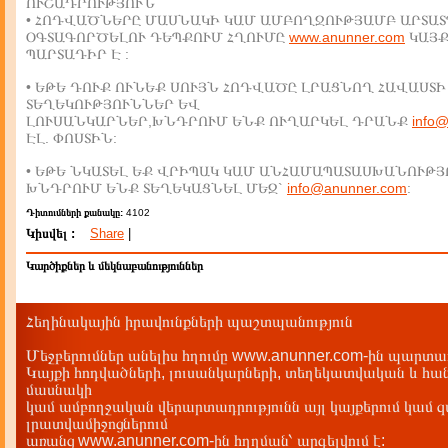
ՈՒՇԱԴՐՈՒԹՅՈՒՆ
• ՀՈԴՎԱԾՆԵՐԸ ՄԱՍՆԱԿԻ ԿԱՄ ԱՄԲՈՂՋՈՒԹՅԱՄԲ ԱՐՏԱՏ
ՕԳՏԱԳՈՐԾԵԼՈՒ ԴԵՊՔՈՒՄ ՀՂՈՒՄԸ
www.anunner.com
ԿԱՅ
ՊԱՐՏԱԴԻՐ Է :
• ԵԹԵ ԴՈՒՔ ՈՒՆԵՔ ՍՈՒՅՆ ՀՈԴՎԱԾԸ ԼՐԱՑՆՈՂ ՀԱՎԱՍՏԻ
ՏԵՂԵԿՈՒԹՅՈՒՆՆԵՐ ԵՎ
ԼՈՒՍԱՆԿԱՐՆԵՐ,ԽՆԴՐՈՒՄ ԵՆՔ ՈՒՂԱՐԿԵԼ ԴՐԱՆՔ
info
ԷԼ. ՓՈՍՏԻՆ:
• ԵԹԵ ՆԿԱՏԵԼ ԵՔ ՎՐԻՊԱԿ ԿԱՄ ԱՆՀԱՄԱՊԱՏԱՍԽԱՆՈՒԹՅ
ԽՆԴՐՈՒՄ ԵՆՔ ՏԵՂԵԿԱՑՆԵԼ ՄԵԶ`
info@anunner.com
:
Դիտումների քանակը:
4102
Կիսվել :
Share
|
Կարծիքներ և մեկնաբանություններ
Հեղինակային իրավունքների պաշտպանություն
Մեջբերումներ անելիս հղումը www.anunner.com-ին պարտադ
Կայքի հոդվածների, լուսանկարների, տեղեկատվական և հան
մասնակի
կամ ամբողջական վերարտադրությունն այլ կայքերում կամ 
լրատվամիջոցներում
առանց www.anunner.com-ին հղղման՝ արգելվում է: