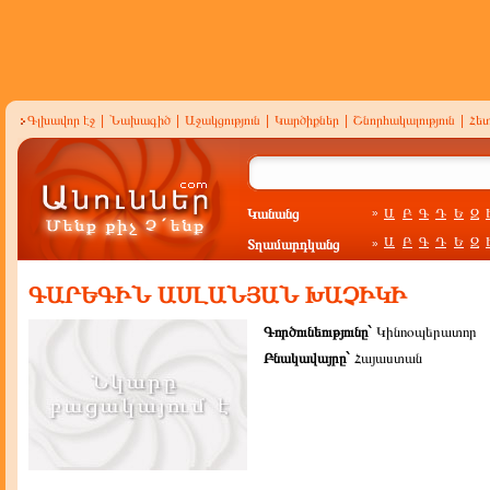
Գլխավոր էջ
|
Նախագիծ
|
Աջակցություն
|
Կարծիքներ
|
Շնորհակալություն
|
Հե
Կանանց
Ա
Բ
Գ
Դ
Ե
Զ
»
Ա
Բ
Գ
Դ
Ե
Զ
Տղամարդկանց
»
ԳԱՐԵԳԻՆ ԱՍԼԱՆՅԱՆ ԽԱՉԻԿԻ
Գործունեությունը`
Կինոօպերատոր
Բնակավայրը`
Հայաստան