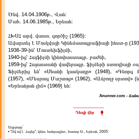
Ծնվ. 14.04.1906թ., Վան:
Մահ. 14.06.1985թ., Երևան:
ՀԽՍՀ արվ. վաստ. գործիչ (1965):
Ավարտել է Մոսկվայի Կինեմատոգրաֆիայի ինստ-ը (193
1936-39-ին՝ Մոստեխֆիլմի,
1940-ից՝ Հայֆիլմի կինոփաստագր. բաժնի,
1959-ից՝ Հայաստանի վավերագր. ֆիլմերի ստուդիայի օ
Ֆիլմերից են՝ «Սևանի կասկադը» (1948), «Գևորգ 
(1957), «Մեսրոպ Մաշտոց» (1962), «Ամբողջ սրտով» (նաև
«Երևանյան լիճ» (1969) ևն:
Anunner.com - Ճանա
Դեպի վեր
Աղբյուրը`
• "Ով ով է. Հայեր", կենս. հանրագիտ., հատոր Ա., Երևան, 2005: