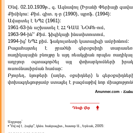
Ծնվ. 02.10.1939թ., գ. Ազնավուլ (Իրանի Փերիայի գավա
Քիմիկոս: Քիմ. գիտ. դ-ր (1990), պրոֆ. (1994):
Ավարտել է ԵՊՀ (1961):
1961-63-ին աշխատել է ՀՀ ԳԱԱ ՆՕՔհ-ում,
1963-94-ին՝' Քիմ. ֆիզիկայի ինստիտուտում,
1994-ից՝ ԵՊՀ քիմ. ֆակուլտետի կատալիզի ամբիոնում:
Բացահայտել է ջրածնի գերօքսիդի տարասեռ
ռադիկալային բնույթը և այդ ռեակցիան որպես ռադիկա
աղբյուր օգտագործել այլ փոխարկումների իր
ուսումնասիրման համար:
Բյուրեղ, նյութերի (աղեր, օքսիդներ) և գերօքսիդներ
փոխազդեցությամբ ստացել է բազմաթիվ նոր միացություն
Anunner.com - Ճանա
Դեպի վեր
Աղբյուրը`
• "Ով ով է. Հայեր", կենս. հանրագիտ., հատոր Ա., Երևան, 2005: