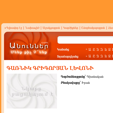
Գլխավոր էջ
|
Նախագիծ
|
Աջակցություն
|
Կարծիքներ
|
Շնորհակալություն
|
Հե
Կանանց
Ա
Բ
Գ
Դ
Ե
Զ
»
Ա
Բ
Գ
Դ
Ե
Զ
Տղամարդկանց
»
ԳԱՌՆԻԿ ԳՐԻԳՈՐՅԱՆ ԼԵՎՈՆԻ
Գործունեությունը`
Գիտնական
Բնակավայրը`
Իրան