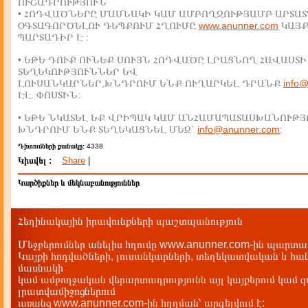
ՈՒՇԱԴՐՈՒԹՅՈՒՆ
• ՀՈԴՎԱԾՆԵՐԸ ՄԱՍՆԱԿԻ ԿԱՄ ԱՄԲՈՂՋՈՒԹՅԱՄԲ ԱՐՏԱՏ
ՕԳՏԱԳՈՐԾԵԼՈՒ ԴԵՊՔՈՒՄ ՀՂՈՒՄԸ
www.anunner.com
ԿԱՅ
ՊԱՐՏԱԴԻՐ Է :
• ԵԹԵ ԴՈՒՔ ՈՒՆԵՔ ՍՈՒՅՆ ՀՈԴՎԱԾԸ ԼՐԱՑՆՈՂ ՀԱՎԱՍՏԻ
ՏԵՂԵԿՈՒԹՅՈՒՆՆԵՐ ԵՎ
ԼՈՒՍԱՆԿԱՐՆԵՐ,ԽՆԴՐՈՒՄ ԵՆՔ ՈՒՂԱՐԿԵԼ ԴՐԱՆՔ
info
ԷԼ. ՓՈՍՏԻՆ:
• ԵԹԵ ՆԿԱՏԵԼ ԵՔ ՎՐԻՊԱԿ ԿԱՄ ԱՆՀԱՄԱՊԱՏԱՍԽԱՆՈՒԹՅ
ԽՆԴՐՈՒՄ ԵՆՔ ՏԵՂԵԿԱՑՆԵԼ ՄԵԶ`
info@anunner.com
:
Դիտումների քանակը:
4338
Կիսվել :
Share
|
Կարծիքներ և մեկնաբանություններ
Հեղինակային իրավունքների պաշտպանություն
Մեջբերումներ անելիս հղումը www.anunner.com-ին պարտադ
Կայքի հոդվածների, լուսանկարների, տեղեկատվական և հան
մասնակի
կամ ամբողջական վերարտադրությունն այլ կայքերում կամ 
լրատվամիջոցներում
առանց www.anunner.com-ին հղղման՝ արգելվում է: