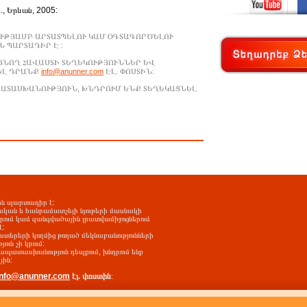
Ա., Երևան, 2005:
ՒԹՅԱՄԲ ԱՐՏԱՏՊԵԼՈՒ ԿԱՄ ՕԳՏԱԳՈՐԾԵԼՈՒ
 ՊԱՐՏԱԴԻՐ Է :
ԱՑՆՈՂ ՀԱՎԱՍՏԻ ՏԵՂԵԿՈՒԹՅՈՒՆՆԵՐ ԵՎ
ԵԼ ԴՐԱՆՔ
info@anunner.com
ԷԼ. ՓՈՍՏԻՆ:
ԱՊԱՏԱՍԽԱՆՈՒԹՅՈՒՆ, ԽՆԴՐՈՒՄ ԵՆՔ ՏԵՂԵԿԱՑՆԵԼ
-ին պարտադիր է:
ական և հանրամատչելի նյութերի մասնակի
երում կամ զանգվածային լրատվամիջոցներում
է:
ատերերի կողմից թողած մեկնաբանությունների
ւն չի կրում:
պատասխանություն դեպքում, խնդրում ենք
յին:
info@anunner.com
էլ. փոստին
: