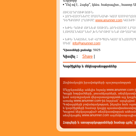
Աղբյուրը`
• "Ով ով է. Հայեր", կենս. հանրագիտ., հատոր 
ՈՒՇԱԴՐՈՒԹՅՈՒՆ
• ՀՈԴՎԱԾՆԵՐԸ ՄԱՍՆԱԿԻ ԿԱՄ ԱՄԲՈՂՋՈ
ԴԵՊՔՈՒՄ ՀՂՈՒՄԸ
www.anunner.com
ԿԱՅՔԻՆ
• ԵԹԵ ԴՈՒՔ ՈՒՆԵՔ ՍՈՒՅՆ ՀՈԴՎԱԾԸ ԼՐ
ԼՈՒՍԱՆԿԱՐՆԵՐ,ԽՆԴՐՈՒՄ ԵՆՔ ՈՒՂԱՐԿ
• ԵԹԵ ՆԿԱՏԵԼ ԵՔ ՎՐԻՊԱԿ ԿԱՄ ԱՆՀԱՄ
ՄԵԶ`
info@anunner.com
:
Դիտումների քանակը:
5925
Կիսվել :
Share
|
Կարծիքներ և մեկնաբանություններ
Հեղինակային իրավունքների պաշտպանություն
Մեջբերումներ անելիս հղումը www.anunner.com
Կայքի հոդվածների, լուսանկարների, տեղեկատվ
կամ ամբողջական վերարտադրությունն այլ կայք
առանց www.anunner.com-ին հղղման՝ արգելվում 
Գովազդների բովանդակության, ինչպես նաև օգտ
և կարծիքների համար կայքը պատասխանատվությո
Կայքում ներկայացված տեղեկատվության անհամա
տեղեկացնել www.anunner.com ադմենիստրացիա
Հարցերի և առաջարկությունների համար գրել`