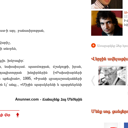
Տ
12
Իմ
նվ
ստ-ի արլ. բանասիրության,
վարիչ,
+
Առաջարկեք Ձեր հյու
ի տնօրեն,
Վերջին ավելացվա
գլխ. խմբագիր:
ն, նախաիսլամ. պատմության, մշակույթի, իրան,
րդագիտության խնդիրներին («Բախտիարների
րի պոեզիան», 1995, «Իրանի զրադաշտականների
եքն էլ' անգլ., «Միջին պարսկերենի և պարթևերենի
Anunner.com - Ճանաչենք Հայ Մեծերին
Մենք սոց. ցանցեր
ի վեր