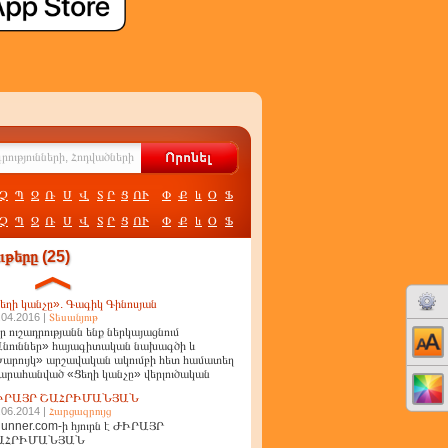
Չ
Պ
Ջ
Ռ
Ս
Վ
Տ
Ր
Ց
ՈՒ
Փ
Ք
և
Օ
Ֆ
Չ
Պ
Ջ
Ռ
Ս
Վ
Տ
Ր
Ց
ՈՒ
Փ
Ք
և
Օ
Ֆ
թերը (25)
եղի կանչը». Գագիկ Գինոսյան
.04.2016 |
Տեսանյութ
ր ուշադրությանն ենք ներկայացնում
նուններ» հայագիտական նախագծի և
արույկ» արշավական ակումբի հետ համատեղ
արահանված «Ցեղի կանչը» վերլուծական
ղոր
ԻՐԱՅՐ ՇԱՀՐԻՄԱՆՅԱՆ
.06.2014 |
Հարցազրույց
unner.com-ի հյուրն է ԺԻՐԱՅՐ
ԱՀՐԻՄԱՆՅԱՆ