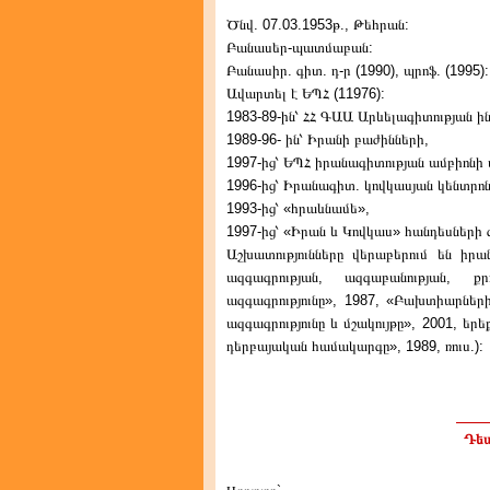
Ծնվ. 07.03.1953թ., Թեհրան:
Բանասեր-պատմաբան:
Բանասիր. գիտ. դ-ր (1990), պրոֆ. (1995):
Ավարտել է ԵՊՀ (11976):
1983-89-ին՝ ՀՀ ԳԱԱ Արևելագիտության ին
1989-96- ին՝ Իրանի բաժինների,
1997-ից՝ ԵՊՀ իրանագիտության ամբիոնի 
1996-ից՝ Իրանագիտ. կովկասյան կենտրոն
1993-ից՝ «հրաևնամե»,
1997-ից՝ «Իրան և Կովկաս» հանդեսների 
Աշխատությունները վերաբերում են իրա
ազգագրության, ազգաբանության, ք
ազգագրությունը», 1987, «Բախտիարնե
ազգագրությունը և մշակույթը», 2001, եր
դերբայական համակարգը», 1989, ռուս.):
Դեպ