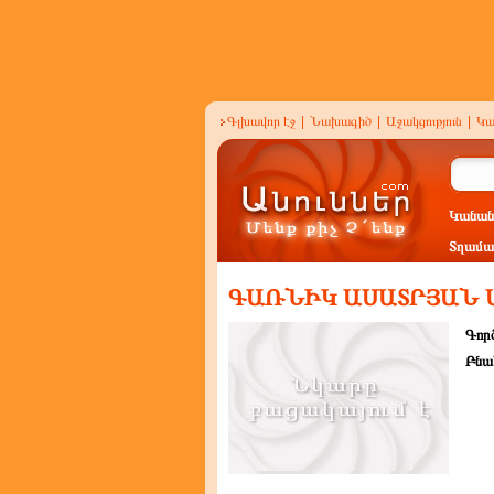
Գլխավոր էջ
|
Նախագիծ
|
Աջակցություն
|
Կա
Կանան
Տղամա
ԳԱՌՆԻԿ ԱՍԱՏՐՅԱՆ 
Գործ
Բնա