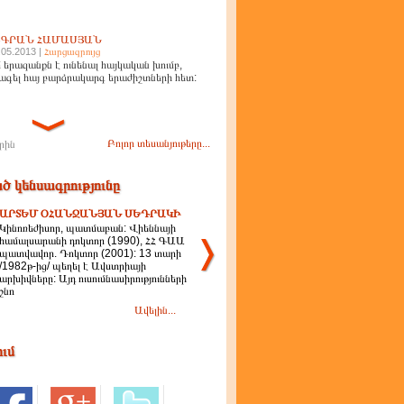
ԻԳՐԱՆ ՀԱՄԱՍՅԱՆ
.05.2013 |
Հարցազրույց
 երազանքն է ունենալ հայկական խումբ,
ագել հայ բարձրակարգ երաժիշտների հետ:
Բոլոր տեսանյութերը...
րին
ծ կենսագրությունը
ԱՐՏԵՄ ՕՀԱՆՋԱՆՅԱՆ ՍԵԴՐԱԿԻ
Կինոռեժիսոր, պատմաբան: Վիեննայի
համալսարանի դոկտոր (1990), ՀՀ ԳԱԱ
պատվավոր. Դոկտոր (2001): 13 տարի
/1982թ-ից/ պեղել է Ավստրիայի
արխիվները: Այդ ուսումնասիրությունների
շնո
Ավելին...
ում