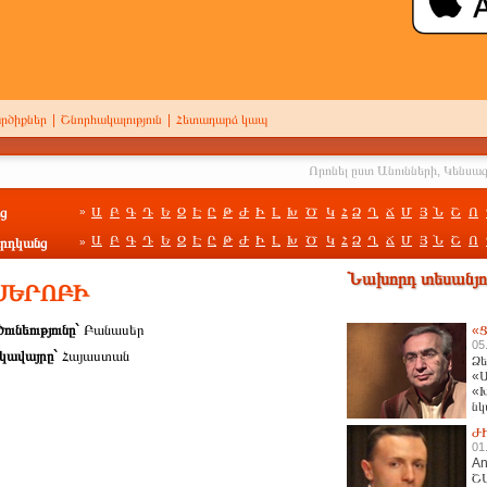
րծիքներ
|
Շնորհակալություն
|
Հետադարձ կապ
ց
Ա
Բ
Գ
Դ
Ե
Զ
Է
Ը
Թ
Ժ
Ի
Լ
Խ
Ծ
Կ
Հ
Ձ
Ղ
Ճ
Մ
Յ
Ն
Շ
Ո
»
Ա
Բ
Գ
Դ
Ե
Զ
Է
Ը
Թ
Ժ
Ի
Լ
Խ
Ծ
Կ
Հ
Ձ
Ղ
Ճ
Մ
Յ
Ն
Շ
Ո
րդկանց
»
Նախորդ տեսանյու
ՍԵՐՈԲԻ
ունեությունը`
Բանասեր
«Ց
05
կավայրը`
Հայաստան
Ձե
«Ա
«Խ
նկ
հա
Ժ
01
An
Շ