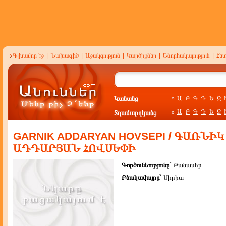
Գլխավոր էջ
|
Նախագիծ
|
Աջակցություն
|
Կարծիքներ
|
Շնորհակալություն
|
Հե
Կանանց
Ա
Բ
Գ
Դ
Ե
Զ
»
Ա
Բ
Գ
Դ
Ե
Զ
Տղամարդկանց
»
GARNIK ADDARYAN HOVSEPI / ԳԱՌՆԻԿ
ԱԴԴԱՐՅԱՆ ՀՈՎՍԵՓԻ
Գործունեությունը`
Բանասեր
Բնակավայրը`
Սիրիա