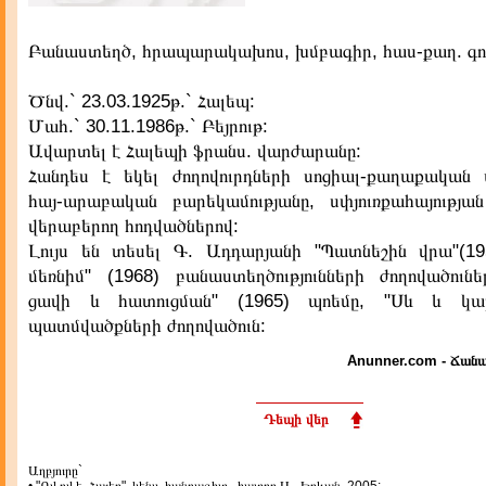
Բանաստեղծ, հրապարակախոս, խմբագիր, հաս-քաղ. գո
Ծնվ.` 23.03.1925թ.` Հալեպ:
Մահ.` 30.11.1986թ.` Բեյրութ:
Ավարտել է Հալեպի ֆրանս. վարժարանը:
Հանդես է եկել ժողովուրդների սոցիալ-քաղաքական 
հայ-արաբական բարեկամությանը, սփյուռքահայությա
վերաբերող հոդվածներով:
Լույս են տեսել Գ. Ադդարյանի "Պատնեշին վրա"(19
մեռնիմ" (1968) բանաստեղծությունների ժողովածուն
ցավի և հատուցման" (1965) պոեմը, "Սև և կար
պատմվածքների ժողովածուն:
Anunner.com - Ճանա
Դեպի վեր
Աղբյուրը`