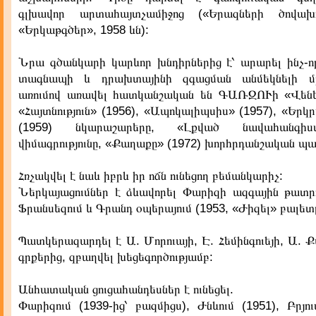
գլխավոր արտահայտչամիջոց («Երազների ծովախո
«Երկաթգծեր», 1958 ևն):
Նրա գծանկարի կարևոր խնդիրներից է՝ արարել ինչ-
տագնապի և դրախտայինի զգացման անմեկնելի մթ
առումով առավել հատկանշական են ԳԱՌԶՈՒի «Վենե
«Հայտնություն» (1956), «Ապոկալիպսիս» (1957), «Եր
(1959) նկարաշարերը, «Լքված նավահանգիս
վիմագրությունը, «Քաղաքը» (1972) խորհրդանշական պա
Հռչակվել է նաև իբրև իր ոճն ունեցող բեմանկարիչ:
Ներկայացումներ է ձևավորել Փարիզի ազգային թատրո
Ֆրանսեզում և Գրանդ օպերայում (1953, «Ժիզել» բալետը
Պատկերազարդել է Ա. Մորուայի, Է. Հեմինգուեյի, Ա. Քա
գրքերից, զբաղվել խեցեգործությամբ:
Անհատական ցուցահանդեսներ է ունեցել.
Փարիզում (1939-ից՝ բազմիցս), Ժնևում (1951), Բրյուս