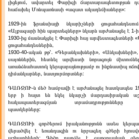
լիցեյում, ավարտել Փարիզի ճարտարապետության դպ
հաճախել Մոնպառնասի «ազատ ակադեմիաները»:
1929-ին ֆրանսիայի նկարիչների ցուցահանդես
«Ալքազարի հին պարտեզները» նկարն արժանացել է 1-ի
1930-ից մասնակցել է Փարիզի հայ արվեստագետների «
ցուցահանդեսներին,
1930-40-ական թթ՝. «Գերանկախների», «Անկախների»,
սալոններին, հետևել արվեստի նորագույն միտումնե
առանձնահատուկ կերպարայնությամբ ու ինքնատիպ ոճով
դիմանկարներ, նատյուրմորտներ:
ԳԱՌԶՈՒ-ն մեծ համբավի է արժանացել հատկապես 19
երբ ի հայտ են եկել նկարչի մարդասիրական աշ
հակապատերազմյան տրամադրությունները խ
պատկերները:
ԳԱՌԶՈՒի գործերում իրականությունն ասես կերպա
վերածվել է եռանդագին ու նրբագեղ գծերի հյուսվ
աշխարհևերի: Գիծը դարձել է գառզոււական գեղա