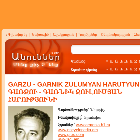
Գլխավոր էջ
|
Նախագիծ
|
Աջակցություն
|
Կարծիքներ
|
Շնորհակալություն
|
Հե
Կանանց
Ա
Բ
Գ
Դ
Ե
Զ
»
Ա
Բ
Գ
Դ
Ե
Զ
Տղամարդկանց
»
GARZU - GARNIK ZULUMYAN HARUTYUNI
ԳԱՌԶՈՒ - ԳԱՌՆԻԿ ԶՈՒԼՈՒՄՅԱՆ
ՀԱՐՈՒԹՅՈՒՆԻ
Գործունեությունը`
Նկարիչ
Բնակավայրը`
Ֆրանսիա
Հղումներ`
www.armenia.h1.ru
www.encyclopedia.am
www.grex.com
www.sci.am