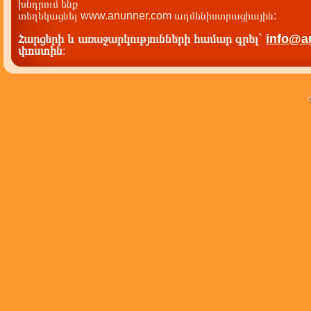
խնդրում ենք
տեղեկացնել www.anunner.com ադմենիստրացիային:
Հարցերի և առաջարկությունների համար գրել`
info@a
փոստին
: