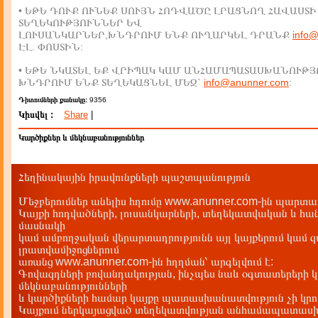
• ԵԹԵ ԴՈՒՔ ՈՒՆԵՔ ՍՈՒՅՆ ՀՈԴՎԱԾԸ ԼՐԱՑՆՈՂ ՀԱՎԱՍՏԻ
ՏԵՂԵԿՈՒԹՅՈՒՆՆԵՐ ԵՎ
ԼՈՒՍԱՆԿԱՐՆԵՐ,ԽՆԴՐՈՒՄ ԵՆՔ ՈՒՂԱՐԿԵԼ ԴՐԱՆՔ
info
ԷԼ. ՓՈՍՏԻՆ:
• ԵԹԵ ՆԿԱՏԵԼ ԵՔ ՎՐԻՊԱԿ ԿԱՄ ԱՆՀԱՄԱՊԱՏԱՍԽԱՆՈՒԹՅ
ԽՆԴՐՈՒՄ ԵՆՔ ՏԵՂԵԿԱՑՆԵԼ ՄԵԶ`
info@anunner.com
:
Դիտումների քանակը:
9356
Կիսվել :
Share
|
Կարծիքներ և մեկնաբանություններ
Հեղինակային իրավունքների պաշտպանություն
Մեջբերումներ անելիս հղումը www.anunner.com-ին պարտադ
Կայքի հոդվածների, լուսանկարների, տեղեկատվական և հան
մասնակի
կամ ամբողջական վերարտադրությունն այլ կայքերում կամ 
լրատվամիջոցներում
առանց www.anunner.com-ին հղղման՝ արգելվում է:
Գովազդների բովանդակության, ինչպես նաև օգտատերերի կ
մեկնաբանությունների
և կարծիքների համար կայքը պատասխանատվություն չի կրու
Կայքում ներկայացված տեղեկատվության անհամապատասխա