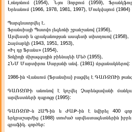
Լոնդոնում (1954), Նյու Յորքում (1959), Ֆրանկֆու
Երևանում (1966, 1978, 1981, 1997), Մոսկվայում (1984) և
Պարգևատրվել է.
Ֆրանսիայի Պատվո լեգեոնի շքանշանով (1956),
Արվեստի և գրականության ասպետի տիտղոսով (1958),
Հալմարկի (1943, 1951, 1953),
«Իլ դը Ֆրանս» (1954),
Տոկիոյի միջազգային բիենալեի Մեծ (1955),
ՀՆՄ Մարտիրոս Սարյանի անվ. (1981) մրցանակներով:
1986-ին Վանսում (Ֆրանսիա) բացվել է ԳԱՌԶՈՒի թան
ԳԱՌԶՈՒի անունով է կոչվել Չարենցավանի մանկա
արվեստների դպրոցը (1995):
ԳԱՌԶՈՒ-ն ՀԱՊ-ին և ԺԱԹ-ին է նվիրել 400 գո
երկրաշարժից (1988) տուժած արվեստագետներին իբրև օ
գրաֆիկ. գործեր: