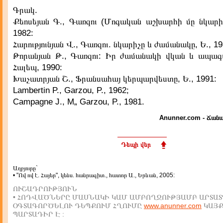
Գրակ.
Քեոսեյան Գ., Գառզու (Մոգական աշխարհի մը նկարիչ
1982:
Հարությունյան Վ., Գառզու. նկարիչը և ժամանակը, Ե., 19
Թորանյան Թ., Գառզու: Իր ժամանակի վկան և ապագ
Հալեպ, 1990:
Խաչատրյան Շ., Ֆրանսահայ կերպարվեստը, Ե., 1991:
Lambertin P., Garzou, P., 1962;
Campagne J., M„ Garzou, P., 1981.
Anunner.com - Ճանա
Դեպի վեր
Աղբյուրը`
• "Ով ով է. Հայեր", կենս. հանրագիտ., հատոր Ա., Երևան, 2005:
ՈՒՇԱԴՐՈՒԹՅՈՒՆ
• ՀՈԴՎԱԾՆԵՐԸ ՄԱՍՆԱԿԻ ԿԱՄ ԱՄԲՈՂՋՈՒԹՅԱՄԲ ԱՐՏԱՏ
ՕԳՏԱԳՈՐԾԵԼՈՒ ԴԵՊՔՈՒՄ ՀՂՈՒՄԸ
www.anunner.com
ԿԱՅ
ՊԱՐՏԱԴԻՐ Է :