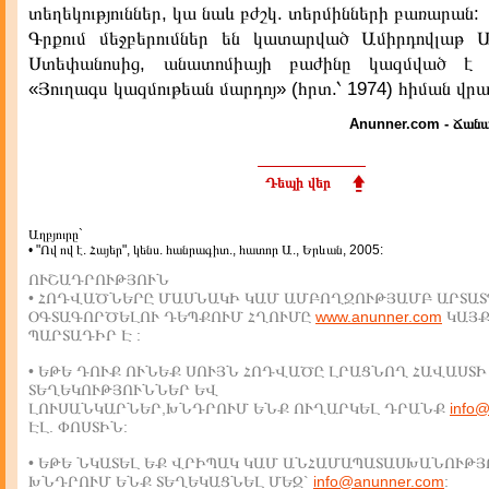
տեղեկություններ, կա նաև բժշկ. տերմինների բառարան:
Գրքում մեջբերումներ են կատարված Ամիրդովլաթ 
Ստեփանոսից, անատոմիայի բաժինը կազմված է
«Յուղագս կազմութեան մարդոյ» (հրտ.՝ 1974) հիման վրա
Anunner.com - Ճանա
Դեպի վեր
Աղբյուրը`
• "Ով ով է. Հայեր", կենս. հանրագիտ., հատոր Ա., Երևան, 2005:
ՈՒՇԱԴՐՈՒԹՅՈՒՆ
• ՀՈԴՎԱԾՆԵՐԸ ՄԱՍՆԱԿԻ ԿԱՄ ԱՄԲՈՂՋՈՒԹՅԱՄԲ ԱՐՏԱՏ
ՕԳՏԱԳՈՐԾԵԼՈՒ ԴԵՊՔՈՒՄ ՀՂՈՒՄԸ
www.anunner.com
ԿԱՅ
ՊԱՐՏԱԴԻՐ Է :
• ԵԹԵ ԴՈՒՔ ՈՒՆԵՔ ՍՈՒՅՆ ՀՈԴՎԱԾԸ ԼՐԱՑՆՈՂ ՀԱՎԱՍՏԻ
ՏԵՂԵԿՈՒԹՅՈՒՆՆԵՐ ԵՎ
ԼՈՒՍԱՆԿԱՐՆԵՐ,ԽՆԴՐՈՒՄ ԵՆՔ ՈՒՂԱՐԿԵԼ ԴՐԱՆՔ
info
ԷԼ. ՓՈՍՏԻՆ:
• ԵԹԵ ՆԿԱՏԵԼ ԵՔ ՎՐԻՊԱԿ ԿԱՄ ԱՆՀԱՄԱՊԱՏԱՍԽԱՆՈՒԹՅ
ԽՆԴՐՈՒՄ ԵՆՔ ՏԵՂԵԿԱՑՆԵԼ ՄԵԶ`
info@anunner.com
: