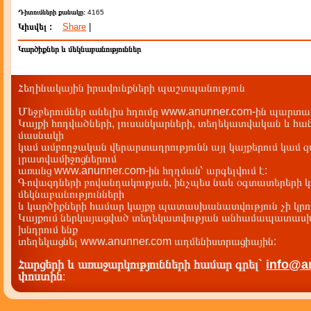
Դիտումների քանակը:
4165
Կիսվել :
Share
|
Կարծիքներ և մեկնաբանություններ
Հեղինակային իրավունքների պաշտպանություն
Մեջբերումներ անելիս հղումը www.anunner.com-ին պարտադ
Կայքի հոդվածների, լուսանկարների, տեղեկատվական և հան
մասնակի
կամ ամբողջական վերարտադրությունն այլ կայքերում կամ 
լրատվամիջոցներում
առանց www.anunner.com-ին հղղման՝ արգելվում է:
Գովազդների բովանդակության, ինչպես նաև օգտատերերի կ
մեկնաբանությունների
և կարծիքների համար կայքը պատասխանատվություն չի կրու
Կայքում ներկայացված տեղեկատվության անհամապատասխա
խնդրում ենք
տեղեկացնել www.anunner.com ադմենիստրացիային:
Հարցերի և առաջարկությունների համար գրել`
info@a
փոստին
: