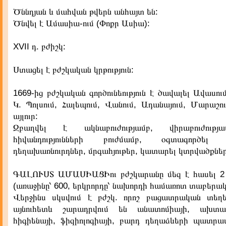
Ծննդյան և մահվան թվերն անհայտ են:
Ծնվել է Ամասիա-ում (Փոքր Ասիա):
XVII դ. բժիշկ:
Ստացել է բժշկական կրթություն:
1669-ից բժշկական գործունեություն է ծավալել Ավասում
Կ. Պոլսում, Հալեպում, Վանում, Ադանայում, Մարաշո
այլուր:
Զբաղվել է ակնաբուժությամբ, վիրաբուժությ
հիվանդությունների բուժմամբ, օգտագործե
դեղախառնուրդներ, մրգահյութեր, կատարել կտրվածքներ
ԳԱԼՈՒՍՏ ԱՄԱՍԻԱՑԻու բժշկարանը մեզ է հասել 2
(առաջինը՝ 600, երկրորդը՝ նախորդի համառոտ տաբերակը
Վերջինս սկսվում է բժշկ. որոշ բացատրական տեղեկո
այնուհետև շարադրվում են անատոմիայի, ախտա
հիգիենայի, ֆիզիոլոգիայի, բարդ դեղաձևերի պատր