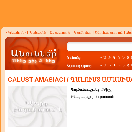
Գլխավոր էջ
|
Նախագիծ
|
Աջակցություն
|
Կարծիքներ
|
Շնորհակալություն
|
Հե
Կանանց
Ա
Բ
Գ
Դ
Ե
Զ
»
Ա
Բ
Գ
Դ
Ե
Զ
Տղամարդկանց
»
GALUST AMASIACI / ԳԱԼՈՒՍՏ ԱՄԱՍԻԱ
Գործունեությունը`
Բժիշկ
Բնակավայրը`
Հայաստան