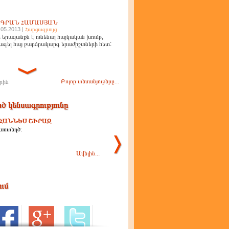
ԻԳՐԱՆ ՀԱՄԱՍՅԱՆ
.05.2013 |
Հարցազրույց
 երազանքն է ունենալ հայկական խումբ,
ագել հայ բարձրակարգ երաժիշտների հետ:
Բոլոր տեսանյութերը...
րին
ծ կենսագրությունը
ՀԱՆՆԵՍ ՇԻՐԱԶ
աստեղծ:
Ավելին...
ում