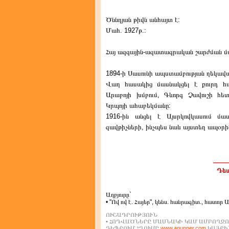
Ծննդյան թիվն անհայտ է:
Մահ. 1927թ.:
Հայ ազգային-ազատագրական շարժման մա
1894-ի Սասունի ապստամբության ղեկավա
Վաղ հասակից մասնակցել է քուրդ հա
Արաբոյի խմբում, Գևորգ Չավուշի հե
Կրպոյի ահաբեկմանը:
1916-ին անցել է Այսրկովկասում մա
զավթիչների, ինչպես նաև այստեղ ապօր
Դեպ
Աղբյուրը`
• "Ով ով է. Հայեր", կենս. հանրագիտ., հատոր 
ՈՒՇԱԴՐՈՒԹՅՈՒՆ
• ՀՈԴՎԱԾՆԵՐԸ ՄԱՍՆԱԿԻ ԿԱՄ ԱՄԲՈՂՋՈ
ԴԵՊՔՈՒՄ ՀՂՈՒՄԸ
www.anunner.com
ԿԱՅՔԻՆ