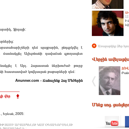
Տ
12
Իմ
նվ
րտիկ, ֆիդայի:
րներից:
+
Առաջարկեք Ձեր հյու
րստահարիչների դեմ պայքարին, ընդգրկվել է
տ մասնակցել Ալիզռնանի դավաճան գյուղապետ
Վերջին ավելացվա
սնակցել է Արլ. Հայաստան ներխուժած թուրք
ՀՈՎ
ինի հաստատված կովկասյան թաթարների դեմ:
Բան
Anunner.com - Ճանաչենք Հայ Մեծերին
ի վեր
Մենք սոց. ցանցեր
Ա., Երևան, 2005:
ՒԹՅԱՄԲ ԱՐՏԱՏՊԵԼՈՒ ԿԱՄ ՕԳՏԱԳՈՐԾԵԼՈՒ
 ՊԱՐՏԱԴԻՐ Է :