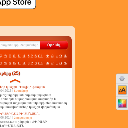
Չ
Պ
Ջ
Ռ
Ս
Վ
Տ
Ր
Ց
ՈՒ
Փ
Ք
և
Օ
Ֆ
Չ
Պ
Ջ
Ռ
Ս
Վ
Տ
Ր
Ց
ՈՒ
Փ
Ք
և
Օ
Ֆ
թերը (25)
եղի կանչը». Գագիկ Գինոսյան
.04.2016 |
Տեսանյութ
ր ուշադրությանն ենք ներկայացնում
նուններ» հայագիտական նախագծի և
արույկ» արշավական ակումբի հետ համատեղ
արահանված «Ցեղի կանչը» վերլուծական
ղոր
ԻՐԱՅՐ ՇԱՀՐԻՄԱՆՅԱՆ
.06.2014 |
Հարցազրույց
unner.com-ի հյուրն է ԺԻՐԱՅՐ
ԱՀՐԻՄԱՆՅԱՆ