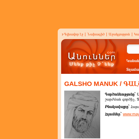
Գլխավոր էջ
|
Նախագիծ
|
Աջակցություն
|
Կա
Կանան
Տղամա
GALSHO MANUK / ԳԱ
Գործունեությունը`
շարժման գործիչ, 
Բնակավայրը`
Հայ
Հղումներ`
www.may