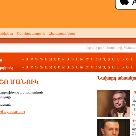
րծիքներ
|
Շնորհակալություն
|
Հետադարձ կապ
ց
Ա
Բ
Գ
Դ
Ե
Զ
Է
Ը
Թ
Ժ
Ի
Լ
Խ
Ծ
Կ
Հ
Ձ
Ղ
Ճ
Մ
Յ
Ն
Շ
Ո
»
Ա
Բ
Գ
Դ
Ե
Զ
Է
Ը
Թ
Ժ
Ի
Լ
Խ
Ծ
Կ
Հ
Ձ
Ղ
Ճ
Մ
Յ
Ն
Շ
Ո
րդկանց
»
Նախորդ տեսանյու
ԼՇՈ ՄԱՆՈՒԿ
Ազգային-ազատագրական
«Ց
05
Ֆիդայի
Ձե
աստան
«Ա
«Խ
rhayastan.am
նկ
հա
Ժ
01
An
Շ