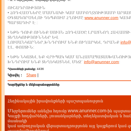
ՈՒՇԱԴՐՈՒԹՅՈՒՆ
• ՀՈԴՎԱԾՆԵՐԸ ՄԱՍՆԱԿԻ ԿԱՄ ԱՄԲՈՂՋՈՒԹՅԱՄԲ ԱՐՏԱՏ
ՕԳՏԱԳՈՐԾԵԼՈՒ ԴԵՊՔՈՒՄ ՀՂՈՒՄԸ
www.anunner.com
ԿԱՅ
ՊԱՐՏԱԴԻՐ Է :
• ԵԹԵ ԴՈՒՔ ՈՒՆԵՔ ՍՈՒՅՆ ՀՈԴՎԱԾԸ ԼՐԱՑՆՈՂ ՀԱՎԱՍՏԻ
ՏԵՂԵԿՈՒԹՅՈՒՆՆԵՐ ԵՎ
ԼՈՒՍԱՆԿԱՐՆԵՐ,ԽՆԴՐՈՒՄ ԵՆՔ ՈՒՂԱՐԿԵԼ ԴՐԱՆՔ
info
ԷԼ. ՓՈՍՏԻՆ:
• ԵԹԵ ՆԿԱՏԵԼ ԵՔ ՎՐԻՊԱԿ ԿԱՄ ԱՆՀԱՄԱՊԱՏԱՍԽԱՆՈՒԹՅ
ԽՆԴՐՈՒՄ ԵՆՔ ՏԵՂԵԿԱՑՆԵԼ ՄԵԶ`
info@anunner.com
:
Դիտումների քանակը:
4436
Կիսվել :
Share
|
Կարծիքներ և մեկնաբանություններ
Հեղինակային իրավունքների պաշտպանություն
Մեջբերումներ անելիս հղումը www.anunner.com-ին պարտադ
Կայքի հոդվածների, լուսանկարների, տեղեկատվական և հան
մասնակի
կամ ամբողջական վերարտադրությունն այլ կայքերում կամ 
լրատվամիջոցներում