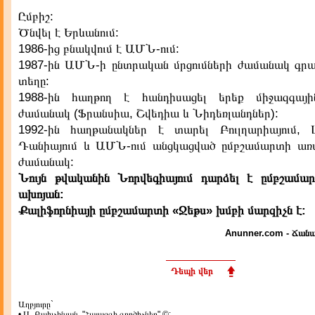
Ըմբիշ:
Ծնվել է Երևանում:
1986-ից բնակվում է ԱՄՆ-ում:
1987-ին ԱՄՆ-ի ընտրական մրցումների ժամանակ գրա
տեղը:
1988-ին հաղթող է հանդիսացել երեք միջազգային
ժամանակ (Ֆրանսիա, Շվեդիա և Նիդեռլանդներ):
1992-ին հաղթանակներ է տարել Բուլղարիայում, 
Դանիայում և ԱՄՆ-ում անցկացված ըմբշամարտի առաջ
ժամանակ:
Նույն թվականին Նորվեգիայում դարձել է ըմբշամ
ախոյան:
Քալիֆորնիայի ըմբշամարտի «Ջեթս» խմբի մարզիչն է:
Anunner.com - Ճանա
Դեպի վեր
Աղբյուրը`
• Ա. Բախչինյան, "Հայազգի գործիչներ" ©: