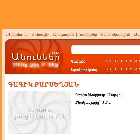
Գլխավոր էջ
|
Նախագիծ
|
Աջակցություն
|
Կարծիքներ
|
Շնորհակալություն
|
Հե
Կանանց
Ա
Բ
Գ
Դ
Ե
Զ
»
Ա
Բ
Գ
Դ
Ե
Զ
Տղամարդկանց
»
ԳԱԳԻԿ ԲԱՐՍԵՂՅԱՆ
Գործունեությունը`
Մարզիկ
Բնակավայրը`
ԱՄՆ