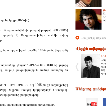
Տ
12
Իմ
 գահակալը (1029-ից):
նվ
. Բագրատունիների թագավորության (885-1045)
 դարձել է Բագրատունիների տոհմի ավագ
+
Առաջարկեք Ձեր հյու
ը:
Վերջին ավելացվա
ը, նրա արքունիքում գործել է ճեմարան, ինքը գրել
ՄԱ
Քար
պայ
արձակումները, չնայած ԳԱԳԻԿ ԱԲԱՍՅԱՆի կողմից
գալ
ը, Կարսի թագավորության համար ստեղծել են
մեջ
գալ
ած՝ ԳԱԳԻԿ ԱԲԱՍՅԱՆը 1065-ին իր տիրույթները
Մենք սոց. ցանցեր
 Փոքր Հայքում ստացել կալվածքներ՝ Ծամնդավ,
 Խավարտանեք քաղաքներով:
ում հայկական պետության ստեղծմանը: