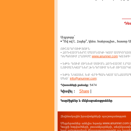
Դեպ
Աղբյուրը`
• "Ով ով է. Հայեր", կենս. հանրագիտ., հատոր 
ՈՒՇԱԴՐՈՒԹՅՈՒՆ
• ՀՈԴՎԱԾՆԵՐԸ ՄԱՍՆԱԿԻ ԿԱՄ ԱՄԲՈՂՋՈ
ԴԵՊՔՈՒՄ ՀՂՈՒՄԸ
www.anunner.com
ԿԱՅՔԻՆ
• ԵԹԵ ԴՈՒՔ ՈՒՆԵՔ ՍՈՒՅՆ ՀՈԴՎԱԾԸ ԼՐ
ԼՈՒՍԱՆԿԱՐՆԵՐ,ԽՆԴՐՈՒՄ ԵՆՔ ՈՒՂԱՐԿ
• ԵԹԵ ՆԿԱՏԵԼ ԵՔ ՎՐԻՊԱԿ ԿԱՄ ԱՆՀԱՄ
ՄԵԶ`
info@anunner.com
:
Դիտումների քանակը:
5474
Կիսվել :
Share
|
Կարծիքներ և մեկնաբանություններ
Հեղինակային իրավունքների պաշտպանություն
Մեջբերումներ անելիս հղումը www.anunner.com
Կայքի հոդվածների, լուսանկարների, տեղեկատվ
կամ ամբողջական վերարտադրությունն այլ կայք