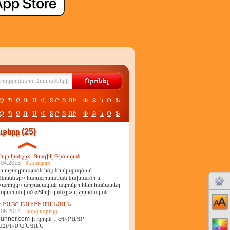
Չ
Պ
Ջ
Ռ
Ս
Վ
Տ
Ր
Ց
ՈՒ
Փ
Ք
և
Օ
Ֆ
Չ
Պ
Ջ
Ռ
Ս
Վ
Տ
Ր
Ց
ՈՒ
Փ
Ք
և
Օ
Ֆ
թերը (25)
եղի կանչը». Գագիկ Գինոսյան
.04.2016 |
Տեսանյութ
ր ուշադրությանն ենք ներկայացնում
նուններ» հայագիտական նախագծի և
արույկ» արշավական ակումբի հետ համատեղ
արահանված «Ցեղի կանչը» վերլուծական
ղոր
ԻՐԱՅՐ ՇԱՀՐԻՄԱՆՅԱՆ
.06.2014 |
Հարցազրույց
unner.com-ի հյուրն է ԺԻՐԱՅՐ
ԱՀՐԻՄԱՆՅԱՆ