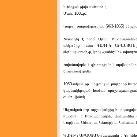
Ծննդյան թիվն անհայտ է:
Մահ. 1081թ.:
Կարսի թագավորության (963-1065) վերջին
Հաջորդել է հորը՝ Աբաս Բագրատունուն
անկումից հետո ԳԱԳԻԿ ԱԲԱՍՅԱՆը
ներկայացուցիչը, կրել «շահնշահ» տիտղոս
Հովանավորել է գիտությունը և արվեստներ
է ոտանավորներ:
1050-ական թթ. սելջուկյան թուրքերի հ
կազմակերպած համառ պաշտպանության
ծանր վիճակ:
Սելջուկյան նոր արշավանքից հարկադրվ
հանձնել է Բյուզանդիային, փոխարենը
Լարիսա, Ամասիա, Կեսարիա, Կոմանա,
ԳԱԳԻԿ ԱԲԱՍՅԱՆը նպաստել է Կիլիկիայ