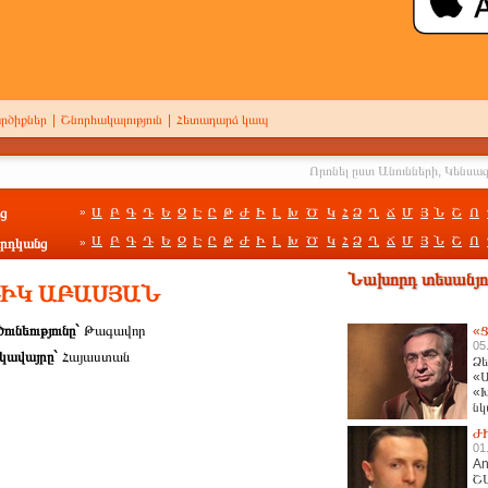
րծիքներ
|
Շնորհակալություն
|
Հետադարձ կապ
ց
Ա
Բ
Գ
Դ
Ե
Զ
Է
Ը
Թ
Ժ
Ի
Լ
Խ
Ծ
Կ
Հ
Ձ
Ղ
Ճ
Մ
Յ
Ն
Շ
Ո
»
Ա
Բ
Գ
Դ
Ե
Զ
Է
Ը
Թ
Ժ
Ի
Լ
Խ
Ծ
Կ
Հ
Ձ
Ղ
Ճ
Մ
Յ
Ն
Շ
Ո
րդկանց
»
Նախորդ տեսանյու
ԳԻԿ ԱԲԱՍՅԱՆ
ունեությունը`
Թագավոր
«Ց
05
կավայրը`
Հայաստան
Ձե
«Ա
«Խ
նկ
հա
Ժ
01
An
Շ