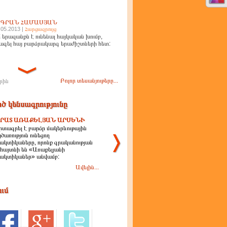
ԻԳՐԱՆ ՀԱՄԱՍՅԱՆ
.05.2013 |
Հարցազրույց
 երազանքն է ունենալ հայկական խումբ,
ագել հայ բարձրակարգ երաժիշտների հետ:
Բոլոր տեսանյութերը...
րին
ծ կենսագրությունը
ՐԱՏ ԱՌԱՔԵԼՅԱՆ ԱՐՍԵՆԻ
տագրել է բարձր մակերևութային
ծառություն ունեցող
ակտիկաները, որոնք գրականության
 հայտնի են «Առաքելյանի
ակտիկաներ» անվամբ:
Ավելին...
ում