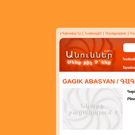
Գլխավոր էջ
|
Նախագիծ
|
Աջակցություն
|
Կա
Կանան
Տղամա
GAGIK ABASYAN / ԳԱ
Գործ
Բնա