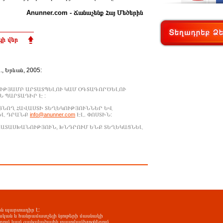
Anunner.com - Ճանաչենք Հայ Մեծերին
ի վեր
Ա., Երևան, 2005:
ՒԹՅԱՄԲ ԱՐՏԱՏՊԵԼՈՒ ԿԱՄ ՕԳՏԱԳՈՐԾԵԼՈՒ
 ՊԱՐՏԱԴԻՐ Է :
ԱՑՆՈՂ ՀԱՎԱՍՏԻ ՏԵՂԵԿՈՒԹՅՈՒՆՆԵՐ ԵՎ
ԵԼ ԴՐԱՆՔ
info@anunner.com
ԷԼ. ՓՈՍՏԻՆ:
ԱՊԱՏԱՍԽԱՆՈՒԹՅՈՒՆ, ԽՆԴՐՈՒՄ ԵՆՔ ՏԵՂԵԿԱՑՆԵԼ
-ին պարտադիր է:
ական և հանրամատչելի նյութերի մասնակի
երում կամ զանգվածային լրատվամիջոցներում