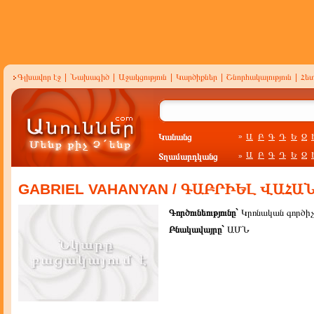
Գլխավոր էջ
|
Նախագիծ
|
Աջակցություն
|
Կարծիքներ
|
Շնորհակալություն
|
Հե
Կանանց
Ա
Բ
Գ
Դ
Ե
Զ
»
Ա
Բ
Գ
Դ
Ե
Զ
Տղամարդկանց
»
GABRIEL VAHANYAN / ԳԱԲՐԻԵԼ ՎԱՀԱ
Գործունեությունը`
Կրոնական գործիչ
Բնակավայրը`
ԱՄՆ