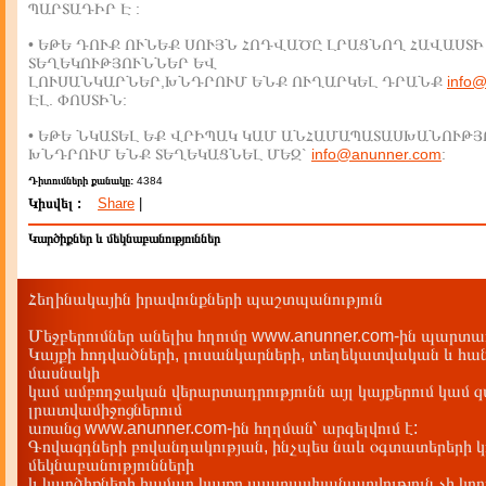
ՊԱՐՏԱԴԻՐ Է :
• ԵԹԵ ԴՈՒՔ ՈՒՆԵՔ ՍՈՒՅՆ ՀՈԴՎԱԾԸ ԼՐԱՑՆՈՂ ՀԱՎԱՍՏԻ
ՏԵՂԵԿՈՒԹՅՈՒՆՆԵՐ ԵՎ
ԼՈՒՍԱՆԿԱՐՆԵՐ,ԽՆԴՐՈՒՄ ԵՆՔ ՈՒՂԱՐԿԵԼ ԴՐԱՆՔ
info
ԷԼ. ՓՈՍՏԻՆ:
• ԵԹԵ ՆԿԱՏԵԼ ԵՔ ՎՐԻՊԱԿ ԿԱՄ ԱՆՀԱՄԱՊԱՏԱՍԽԱՆՈՒԹՅ
ԽՆԴՐՈՒՄ ԵՆՔ ՏԵՂԵԿԱՑՆԵԼ ՄԵԶ`
info@anunner.com
:
Դիտումների քանակը:
4384
Կիսվել :
Share
|
Կարծիքներ և մեկնաբանություններ
Հեղինակային իրավունքների պաշտպանություն
Մեջբերումներ անելիս հղումը www.anunner.com-ին պարտադ
Կայքի հոդվածների, լուսանկարների, տեղեկատվական և հան
մասնակի
կամ ամբողջական վերարտադրությունն այլ կայքերում կամ 
լրատվամիջոցներում
առանց www.anunner.com-ին հղղման՝ արգելվում է:
Գովազդների բովանդակության, ինչպես նաև օգտատերերի կ
մեկնաբանությունների
և կարծիքների համար կայքը պատասխանատվություն չի կրու