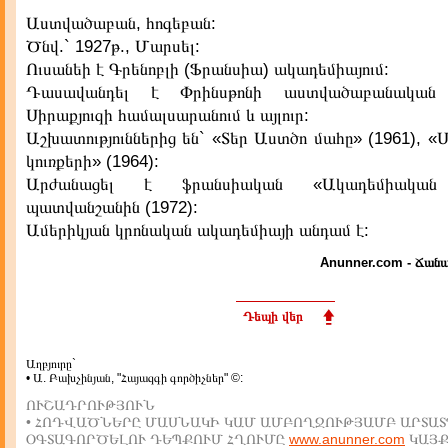
Աստվածաբան, հոգեբան:
Ծնվ.` 1927թ., Մարսել:
Ուսանեի է Գրենոբլի (Ֆրանսիա) ակադեմիայում:
Դասավանդել է Փրինսթոնի աստվածաբանական ճ
Սիրաքյուզի համալսարանում և այլուր:
Աշխատություններից են` «Տեր Աստծո մահը» (1961), 
կուռքերի» (1964):
Արժանացել է ֆրանսիական «Ակադեմիական
պատվանշանին (1972):
Ամերիկյան կրոնական ակադեմիայի անդամ է:
Anunner.com - Ճանա
Դեպի վեր
Աղբյուրը`
• Ա. Բախչինյան, "Հայազգի գործիչներ" ©:
ՈՒՇԱԴՐՈՒԹՅՈՒՆ
• ՀՈԴՎԱԾՆԵՐԸ ՄԱՍՆԱԿԻ ԿԱՄ ԱՄԲՈՂՋՈՒԹՅԱՄԲ ԱՐՏԱՏ
ՕԳՏԱԳՈՐԾԵԼՈՒ ԴԵՊՔՈՒՄ ՀՂՈՒՄԸ
www.anunner.com
ԿԱՅ