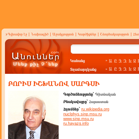
Գլխավոր էջ
|
Նախագիծ
|
Աջակցություն
|
Կարծիքներ
|
Շնորհակալություն
|
Հե
Կանանց
Ա
Բ
Գ
Դ
Ե
Զ
»
Ա
Բ
Գ
Դ
Ե
Զ
Տղամարդկանց
»
ԲՈՐԻՍ ԻՇԽԱՆՈՎ ՍԱՐԳՍԻ
Գործունեությունը`
Գիտնական
Բնակավայրը`
Հայաստան
Հղումներ`
ru.wikipedia.org
nuclphys.sinp.msu.ru
www.sinp.msu.ru
ru.hayazg.info