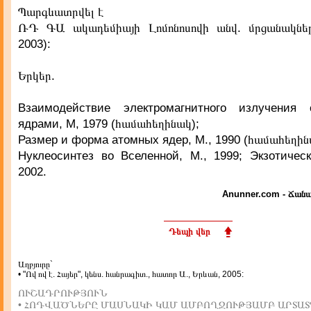
Պարգևատրվել է
ՌԴ ԳԱ ակադեմիայի Լոմոնոսովի անվ. մրցանակներ
2003):
Երկեր.
Взаимодействие электромагнитного излучения
ядрами, М, 1979 (համահեղինակ);
Размер и форма атомных ядер, М., 1990 (համահեղին
Нуклеосинтез во Вселенной, М., 1999; Экзотическ
2002.
Anunner.com - Ճանա
Դեպի վեր
Աղբյուրը`
• "Ով ով է. Հայեր", կենս. հանրագիտ., հատոր Ա., Երևան, 2005:
ՈՒՇԱԴՐՈՒԹՅՈՒՆ
• ՀՈԴՎԱԾՆԵՐԸ ՄԱՍՆԱԿԻ ԿԱՄ ԱՄԲՈՂՋՈՒԹՅԱՄԲ ԱՐՏԱՏ