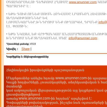
ՕԳՏԱԳՈՐԾԵԼՈՒ ԴԵՊՔՈՒՄ ՀՂՈՒՄԸ
www.anunner.com
ԿԱՅ
ՊԱՐՏԱԴԻՐ Է :
• ԵԹԵ ԴՈՒՔ ՈՒՆԵՔ ՍՈՒՅՆ ՀՈԴՎԱԾԸ ԼՐԱՑՆՈՂ ՀԱՎԱՍՏԻ
ՏԵՂԵԿՈՒԹՅՈՒՆՆԵՐ ԵՎ
ԼՈՒՍԱՆԿԱՐՆԵՐ,ԽՆԴՐՈՒՄ ԵՆՔ ՈՒՂԱՐԿԵԼ ԴՐԱՆՔ
info
ԷԼ. ՓՈՍՏԻՆ:
• ԵԹԵ ՆԿԱՏԵԼ ԵՔ ՎՐԻՊԱԿ ԿԱՄ ԱՆՀԱՄԱՊԱՏԱՍԽԱՆՈՒԹՅ
ԽՆԴՐՈՒՄ ԵՆՔ ՏԵՂԵԿԱՑՆԵԼ ՄԵԶ`
info@anunner.com
:
Դիտումների քանակը:
4519
Կիսվել :
Share
|
Կարծիքներ և մեկնաբանություններ
Հեղինակային իրավունքների պաշտպանություն
Մեջբերումներ անելիս հղումը www.anunner.com-ին պարտադ
Կայքի հոդվածների, լուսանկարների, տեղեկատվական և հան
մասնակի
կամ ամբողջական վերարտադրությունն այլ կայքերում կամ 
լրատվամիջոցներում
առանց www.anunner.com-ին հղղման՝ արգելվում է:
Գովազդների բովանդակության, ինչպես նաև օգտատերերի կ
մեկնաբանությունների