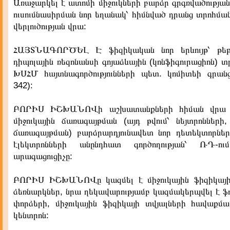
Առաջարկել է ատոմի միջուկների բարձր գրգռվածությա
ուսումնասիրման նոր եղանակ՝ հիմնված դրանց տրոհմա
վերլուծության վրա:
ՀԱՅՏՆԱԳՈՐԾԵԼ Է ֆիզիկական նոր երևույթ՝ թեթև
դիպոլային ռեզոնանսի գոյաձևային (կոնֆիգուրացիոն) տր
ԽՍՀՄ հայտնագործությունների պետ. կոմիտեի գրա
342):
ԲՈՐԻՍ ԻՇԽԱՆՈՎի աշխատանքների հիման վրա ս
միջուկային ճառագայթման (այդ թվում՝ նեյտրոնների,
ճառագայթման) բարձրարդյունավետ նոր դետեկտորներ,
էլեկտրոնների անընդհատ գործողության՝ ՌԴ-
արագացուցիչը:
ԲՈՐԻՍ ԻՇԽԱՆՈՎը կազմել է միջուկային ֆիզիկայի
ձեռնարկներ, նրա ղեկավարությամբ կազմակերպվել է ֆ
փորձերի, միջուկային ֆիզիկայի տվյալների հավաքմ
կենտրոն: