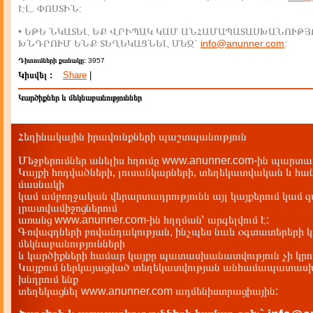
ԷԼ. ՓՈՍՏԻՆ:
• ԵԹԵ ՆԿԱՏԵԼ ԵՔ ՎՐԻՊԱԿ ԿԱՄ ԱՆՀԱՄԱՊԱՏԱՍԽԱՆՈՒԹՅ
ԽՆԴՐՈՒՄ ԵՆՔ ՏԵՂԵԿԱՑՆԵԼ ՄԵԶ`
info@anunner.com
:
Դիտումների քանակը:
3957
Կիսվել :
Share
|
Կարծիքներ և մեկնաբանություններ
Հեղինակային իրավունքների պաշտպանություն
Մեջբերումներ անելիս հղումը www.anunner.com-ին պարտադ
Կայքի հոդվածների, լուսանկարների, տեղեկատվական և հան
մասնակի
կամ ամբողջական վերարտադրությունն այլ կայքերում կամ 
լրատվամիջոցներում
առանց www.anunner.com-ին հղղման՝ արգելվում է:
Գովազդների բովանդակության, ինչպես նաև օգտատերերի կ
մեկնաբանությունների
և կարծիքների համար կայքը պատասխանատվություն չի կրու
Կայքում ներկայացված տեղեկատվության անհամապատասխա
խնդրում ենք
տեղեկացնել www.anunner.com ադմենիստրացիային: