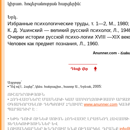
կիրառ. հոգեբանության հարցերին:
Երկ.
Избранные психологические труды, т. 1—2, М., 1980;
К. Д. Ушинский — великий русский психолог, Л., 194
Очерки истории русской психо-логии XVIII —XIX веко
Человек как предмет познания, Л., 1960.
Anunner.com - Ճանա
Դեպի վեր
Աղբյուրը`
• "Ով ով է. Հայեր", կենս. հանրագիտ., հատոր Ա., Երևան, 2005:
ՈՒՇԱԴՐՈՒԹՅՈՒՆ
• ՀՈԴՎԱԾՆԵՐԸ ՄԱՍՆԱԿԻ ԿԱՄ ԱՄԲՈՂՋՈՒԹՅԱՄԲ ԱՐՏԱՏ
ՕԳՏԱԳՈՐԾԵԼՈՒ ԴԵՊՔՈՒՄ ՀՂՈՒՄԸ
www.anunner.com
ԿԱՅ
ՊԱՐՏԱԴԻՐ Է :
• ԵԹԵ ԴՈՒՔ ՈՒՆԵՔ ՍՈՒՅՆ ՀՈԴՎԱԾԸ ԼՐԱՑՆՈՂ ՀԱՎԱՍՏԻ
ՏԵՂԵԿՈՒԹՅՈՒՆՆԵՐ ԵՎ
ԼՈՒՍԱՆԿԱՐՆԵՐ,ԽՆԴՐՈՒՄ ԵՆՔ ՈՒՂԱՐԿԵԼ ԴՐԱՆՔ
info