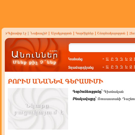
Գլխավոր էջ
|
Նախագիծ
|
Աջակցություն
|
Կարծիքներ
|
Շնորհակալություն
|
Հե
Կանանց
Ա
Բ
Գ
Դ
Ե
Զ
»
Ա
Բ
Գ
Դ
Ե
Զ
Տղամարդկանց
»
ԲՈՐԻՍ ԱՆԱՆԵՎ ԳԵՐԱՍԻՄԻ
Գործունեությունը`
Գիտնական
Բնակավայրը`
Ռուսաստանի Դաշնութ