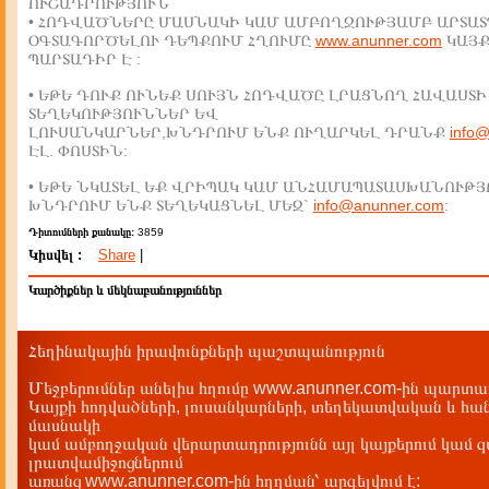
ՈՒՇԱԴՐՈՒԹՅՈՒՆ
• ՀՈԴՎԱԾՆԵՐԸ ՄԱՍՆԱԿԻ ԿԱՄ ԱՄԲՈՂՋՈՒԹՅԱՄԲ ԱՐՏԱՏ
ՕԳՏԱԳՈՐԾԵԼՈՒ ԴԵՊՔՈՒՄ ՀՂՈՒՄԸ
www.anunner.com
ԿԱՅ
ՊԱՐՏԱԴԻՐ Է :
• ԵԹԵ ԴՈՒՔ ՈՒՆԵՔ ՍՈՒՅՆ ՀՈԴՎԱԾԸ ԼՐԱՑՆՈՂ ՀԱՎԱՍՏԻ
ՏԵՂԵԿՈՒԹՅՈՒՆՆԵՐ ԵՎ
ԼՈՒՍԱՆԿԱՐՆԵՐ,ԽՆԴՐՈՒՄ ԵՆՔ ՈՒՂԱՐԿԵԼ ԴՐԱՆՔ
info
ԷԼ. ՓՈՍՏԻՆ:
• ԵԹԵ ՆԿԱՏԵԼ ԵՔ ՎՐԻՊԱԿ ԿԱՄ ԱՆՀԱՄԱՊԱՏԱՍԽԱՆՈՒԹՅ
ԽՆԴՐՈՒՄ ԵՆՔ ՏԵՂԵԿԱՑՆԵԼ ՄԵԶ`
info@anunner.com
:
Դիտումների քանակը:
3859
Կիսվել :
Share
|
Կարծիքներ և մեկնաբանություններ
Հեղինակային իրավունքների պաշտպանություն
Մեջբերումներ անելիս հղումը www.anunner.com-ին պարտադ
Կայքի հոդվածների, լուսանկարների, տեղեկատվական և հան
մասնակի
կամ ամբողջական վերարտադրությունն այլ կայքերում կամ 
լրատվամիջոցներում
առանց www.anunner.com-ին հղղման՝ արգելվում է: