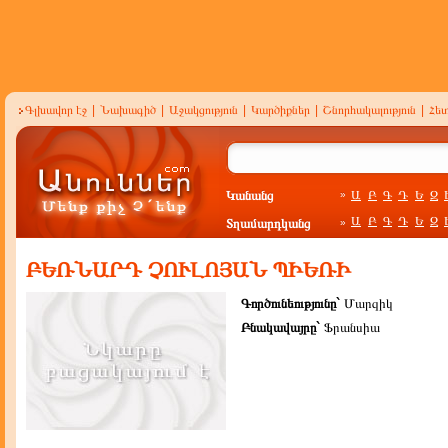
Գլխավոր էջ
|
Նախագիծ
|
Աջակցություն
|
Կարծիքներ
|
Շնորհակալություն
|
Հե
Կանանց
Ա
Բ
Գ
Դ
Ե
Զ
»
Ա
Բ
Գ
Դ
Ե
Զ
Տղամարդկանց
»
ԲԵՌՆԱՐԴ ՉՈՒԼՈՅԱՆ ՊԻԵՌԻ
Գործունեությունը`
Մարզիկ
Բնակավայրը`
Ֆրանսիա