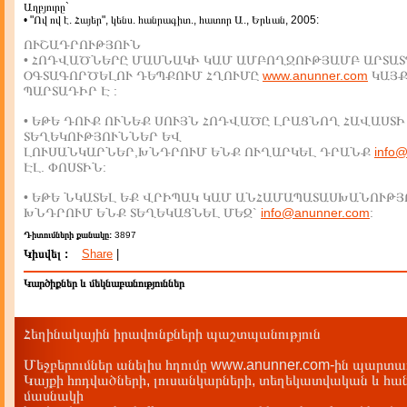
Աղբյուրը`
• "Ով ով է. Հայեր", կենս. հանրագիտ., հատոր Ա., Երևան, 2005:
ՈՒՇԱԴՐՈՒԹՅՈՒՆ
• ՀՈԴՎԱԾՆԵՐԸ ՄԱՍՆԱԿԻ ԿԱՄ ԱՄԲՈՂՋՈՒԹՅԱՄԲ ԱՐՏԱՏ
ՕԳՏԱԳՈՐԾԵԼՈՒ ԴԵՊՔՈՒՄ ՀՂՈՒՄԸ
www.anunner.com
ԿԱՅ
ՊԱՐՏԱԴԻՐ Է :
• ԵԹԵ ԴՈՒՔ ՈՒՆԵՔ ՍՈՒՅՆ ՀՈԴՎԱԾԸ ԼՐԱՑՆՈՂ ՀԱՎԱՍՏԻ
ՏԵՂԵԿՈՒԹՅՈՒՆՆԵՐ ԵՎ
ԼՈՒՍԱՆԿԱՐՆԵՐ,ԽՆԴՐՈՒՄ ԵՆՔ ՈՒՂԱՐԿԵԼ ԴՐԱՆՔ
info
ԷԼ. ՓՈՍՏԻՆ:
• ԵԹԵ ՆԿԱՏԵԼ ԵՔ ՎՐԻՊԱԿ ԿԱՄ ԱՆՀԱՄԱՊԱՏԱՍԽԱՆՈՒԹՅ
ԽՆԴՐՈՒՄ ԵՆՔ ՏԵՂԵԿԱՑՆԵԼ ՄԵԶ`
info@anunner.com
:
Դիտումների քանակը:
3897
Կիսվել :
Share
|
Կարծիքներ և մեկնաբանություններ
Հեղինակային իրավունքների պաշտպանություն
Մեջբերումներ անելիս հղումը www.anunner.com-ին պարտադ
Կայքի հոդվածների, լուսանկարների, տեղեկատվական և հան
մասնակի