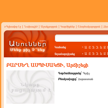
Գլխավոր էջ
|
Նախագիծ
|
Աջակցություն
|
Կարծիքներ
|
Շնորհակալություն
|
Հե
Կանանց
Ա
Բ
Գ
Դ
Ե
Զ
»
Ա
Բ
Գ
Դ
Ե
Զ
Տղամարդկանց
»
ԲԱՐՍԵՂ ԱՍՊԻՍԱԿՑԻ, Արճիշեցի
Գործունեությունը`
Գրիչ
Բնակավայրը`
Հայաստան