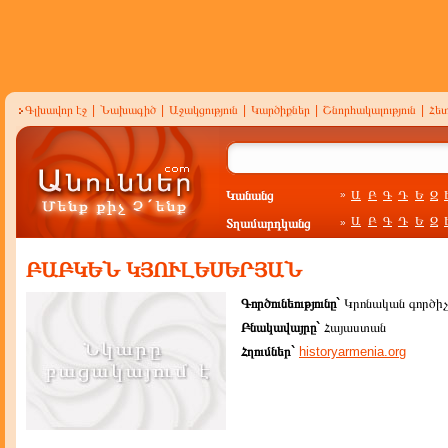
Գլխավոր էջ
|
Նախագիծ
|
Աջակցություն
|
Կարծիքներ
|
Շնորհակալություն
|
Հե
Կանանց
Ա
Բ
Գ
Դ
Ե
Զ
»
Ա
Բ
Գ
Դ
Ե
Զ
Տղամարդկանց
»
ԲԱԲԿԵՆ ԿՅՈՒԼԵՍԵՐՅԱՆ
Գործունեությունը`
Կրոնական գործիչ
Բնակավայրը`
Հայաստան
Հղումներ`
historyarmenia.org