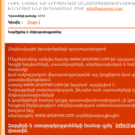
• ԵԹԵ ՆԿԱՏԵԼ ԵՔ ՎՐԻՊԱԿ ԿԱՄ ԱՆՀԱՄԱՊԱՏԱՍԽԱՆՈՒԹՅ
ԽՆԴՐՈՒՄ ԵՆՔ ՏԵՂԵԿԱՑՆԵԼ ՄԵԶ`
info@anunner.com
:
Դիտումների քանակը:
4254
Կիսվել :
Share
|
Կարծիքներ և մեկնաբանություններ
Հեղինակային իրավունքների պաշտպանություն
Մեջբերումներ անելիս հղումը www.anunner.com-ին պարտադ
Կայքի հոդվածների, լուսանկարների, տեղեկատվական և հան
մասնակի
կամ ամբողջական վերարտադրությունն այլ կայքերում կամ 
լրատվամիջոցներում
առանց www.anunner.com-ին հղղման՝ արգելվում է:
Գովազդների բովանդակության, ինչպես նաև օգտատերերի կ
մեկնաբանությունների
և կարծիքների համար կայքը պատասխանատվություն չի կրու
Կայքում ներկայացված տեղեկատվության անհամապատասխա
խնդրում ենք
տեղեկացնել www.anunner.com ադմենիստրացիային:
Հարցերի և առաջարկությունների համար գրել`
info@a
փոստին
: