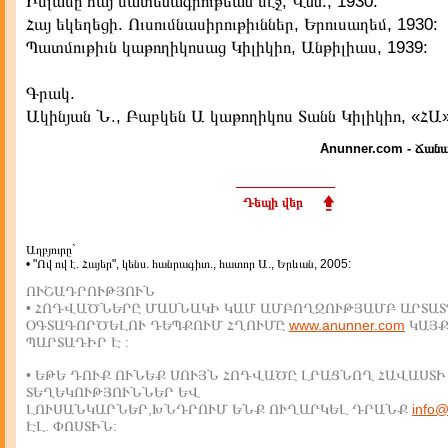
Իսլամը հայ մատենագրութեան մէջ, Վնն., 1930:
Հայ եկեղեցի. Ուսումնասիրութիւններ, Երուսաղեմ, 1930:
Պատմութիւն կաթողիկոսաց Կիլիկիո, Անթիլիաս, 1939:
Գրակ.
Ակինյան Ն., Բաբկեն Ա կաթողիկոս Տանն Կիլիկիո, «ՀԱ»
Anunner.com - Ճանա
Դեպի վեր
Աղբյուրը`
• "Ով ով է. Հայեր", կենս. հանրագիտ., հատոր Ա., Երևան, 2005:
ՈՒՇԱԴՐՈՒԹՅՈՒՆ
• ՀՈԴՎԱԾՆԵՐԸ ՄԱՍՆԱԿԻ ԿԱՄ ԱՄԲՈՂՋՈՒԹՅԱՄԲ ԱՐՏԱՏ
ՕԳՏԱԳՈՐԾԵԼՈՒ ԴԵՊՔՈՒՄ ՀՂՈՒՄԸ
www.anunner.com
ԿԱՅ
ՊԱՐՏԱԴԻՐ Է :
• ԵԹԵ ԴՈՒՔ ՈՒՆԵՔ ՍՈՒՅՆ ՀՈԴՎԱԾԸ ԼՐԱՑՆՈՂ ՀԱՎԱՍՏԻ
ՏԵՂԵԿՈՒԹՅՈՒՆՆԵՐ ԵՎ
ԼՈՒՍԱՆԿԱՐՆԵՐ,ԽՆԴՐՈՒՄ ԵՆՔ ՈՒՂԱՐԿԵԼ ԴՐԱՆՔ
info
ԷԼ. ՓՈՍՏԻՆ: