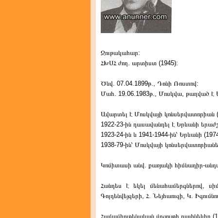
Ջութակահար:
ՀԽՍՀ ժող. արտիստ (1945):
Ծնվ. 07.04.1899թ., Դոնի Ռոստով:
Մահ. 19.06.1983թ., Մոսկվա, թաղված է 
Ավարտել է Մոսկվայի կոնսերվատորիան (
1922-23-ին դասավանդել է Երևանի երաժ
1923-24-ին և 1941-1944-ին՝ Երևանի (197
1938-79-ին՝ Մոսկվայի կոնսերվատորիաներ
Կոմիտասի անվ. քառյակի հիմնադիր-անդամն
Հանդես է եկել մենահամերգներով, սի
Գոլդենվեյզերի, Հ. Նեյհաուզի, Կ. Իգումն
Համամիութենական մրցույթի դափնեկիր (19