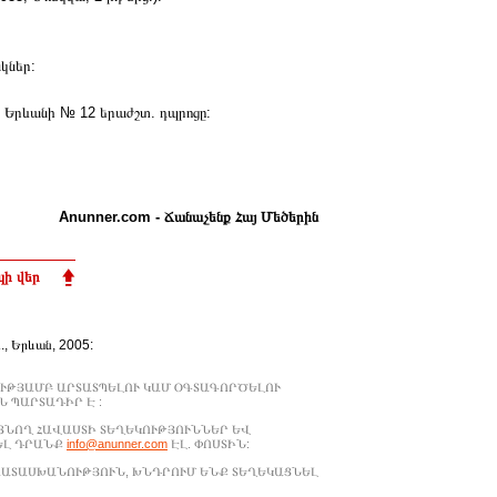
կներ:
Երևանի № 12 երաժշտ. դպրոցը:
Anunner.com - Ճանաչենք Հայ Մեծերին
ի վեր
Ա., Երևան, 2005:
ՒԹՅԱՄԲ ԱՐՏԱՏՊԵԼՈՒ ԿԱՄ ՕԳՏԱԳՈՐԾԵԼՈՒ
 ՊԱՐՏԱԴԻՐ Է :
ԱՑՆՈՂ ՀԱՎԱՍՏԻ ՏԵՂԵԿՈՒԹՅՈՒՆՆԵՐ ԵՎ
ԵԼ ԴՐԱՆՔ
info@anunner.com
ԷԼ. ՓՈՍՏԻՆ:
ԱՊԱՏԱՍԽԱՆՈՒԹՅՈՒՆ, ԽՆԴՐՈՒՄ ԵՆՔ ՏԵՂԵԿԱՑՆԵԼ