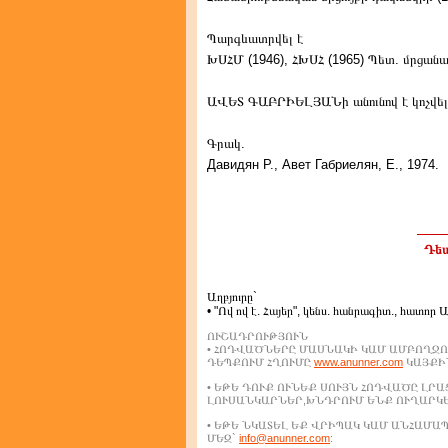
Պարգևատրվել է
ԽՍՀՄ (1946), ՀԽՍՀ (1965) Պետ. մրցանա
ԱՎԵՏ ԳԱԲՐԻԵԼՅԱՆի անունով է կոչվել 
Գրակ.
Давидян Р., Авет Габриелян, Е., 1974.
Դեպ
Աղբյուրը`
• "Ով ով է. Հայեր", կենս. հանրագիտ., հատոր 
ՈՒՇԱԴՐՈՒԹՅՈՒՆ
• ՀՈԴՎԱԾՆԵՐԸ ՄԱՍՆԱԿԻ ԿԱՄ ԱՄԲՈՂՋՈ
ԴԵՊՔՈՒՄ ՀՂՈՒՄԸ
www.anunner.com
ԿԱՅՔԻՆ
• ԵԹԵ ԴՈՒՔ ՈՒՆԵՔ ՍՈՒՅՆ ՀՈԴՎԱԾԸ ԼՐ
ԼՈՒՍԱՆԿԱՐՆԵՐ,ԽՆԴՐՈՒՄ ԵՆՔ ՈՒՂԱՐԿ
• ԵԹԵ ՆԿԱՏԵԼ ԵՔ ՎՐԻՊԱԿ ԿԱՄ ԱՆՀԱՄ
ՄԵԶ`
info@anunner.com
: