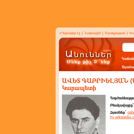
Գլխավոր էջ
|
Նախագիծ
|
Աջակցություն
|
Կա
Կանան
Տղամա
ԱՎԵՏ ԳԱԲՐԻԵԼՅԱՆ (Ավդ
Կարապետի
Գործունեությո
Բնակավայրը
Հղումներ`
gab
hy.wikipedia.