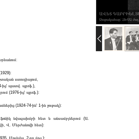
ԱՎԵՏ ԳԱԲՐԻԵԼՅԱՆ 
Ջութակահար: ՀԽՍՀ ժող.
Երևանում:
1929):
շտական ստուդիայում,
4-ից՝ պատվ. պրոֆ.),
ում (1976-ից՝ պրոֆ.):
երից (1924-74-ին՝ 1-ին ջութակ):
մֆոնիկ նվագախմբի հետ և անսամբլներում (Ա.
ովի, Վ. Մերժանովի հետ):
35, Մոսկվա, 2-րդ մրց.):