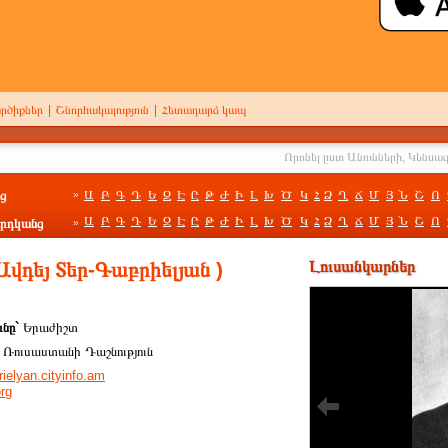
րծիքներ
|
Շնորհակալություն
|
Հետադարձ կապ
ց
Ա
Բ
Գ
Դ
Ե
Զ
Է
Ը
Թ
Ժ
Ի
Լ
Խ
Ծ
Կ
Հ
Ձ
Ղ
Ճ
Մ
Յ
Ն
Շ
Ո
»
Ա
Բ
Գ
Դ
Ե
Զ
Է
Ը
Թ
Ժ
Ի
Լ
Խ
Ծ
Կ
Հ
Ձ
Ղ
Ճ
Մ
Յ
Ն
Շ
Ո
րդկանց
»
եյ Տեր-Գաբրիելյան )
Լուսանկարներ
ւնը`
Երաժիշտ
`
Ռուսաստանի Դաշնություն
rielyan.cityinfo.am
org