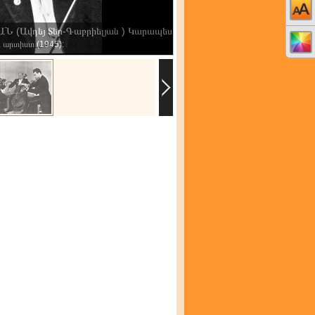
(Ավդեյ Տեր-Գաբրիելյան ) Կարապետի
 արտիստ (1945):