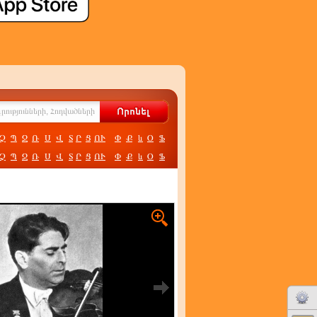
Չ
Պ
Ջ
Ռ
Ս
Վ
Տ
Ր
Ց
ՈՒ
Փ
Ք
և
Օ
Ֆ
Չ
Պ
Ջ
Ռ
Ս
Վ
Տ
Ր
Ց
ՈՒ
Փ
Ք
և
Օ
Ֆ