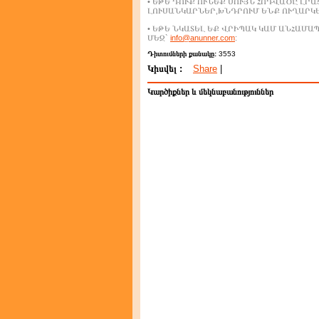
• ԵԹԵ ԴՈՒՔ ՈՒՆԵՔ ՍՈՒՅՆ ՀՈԴՎԱԾԸ ԼՐ
ԼՈՒՍԱՆԿԱՐՆԵՐ,ԽՆԴՐՈՒՄ ԵՆՔ ՈՒՂԱՐԿ
• ԵԹԵ ՆԿԱՏԵԼ ԵՔ ՎՐԻՊԱԿ ԿԱՄ ԱՆՀԱՄ
ՄԵԶ`
info@anunner.com
:
Դիտումների քանակը:
3553
Կիսվել :
Share
|
Կարծիքներ և մեկնաբանություններ