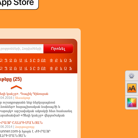
Չ
Պ
Ջ
Ռ
Ս
Վ
Տ
Ր
Ց
ՈՒ
Փ
Ք
և
Օ
Ֆ
Չ
Պ
Ջ
Ռ
Ս
Վ
Տ
Ր
Ց
ՈՒ
Փ
Ք
և
Օ
Ֆ
թերը (25)
եղի կանչը». Գագիկ Գինոսյան
.04.2016 |
Տեսանյութ
ր ուշադրությանն ենք ներկայացնում
նուններ» հայագիտական նախագծի և
արույկ» արշավական ակումբի հետ համատեղ
արահանված «Ցեղի կանչը» վերլուծական
ղոր
ԻՐԱՅՐ ՇԱՀՐԻՄԱՆՅԱՆ
.06.2014 |
Հարցազրույց
unner.com-ի հյուրն է ԺԻՐԱՅՐ
ԱՀՐԻՄԱՆՅԱՆ