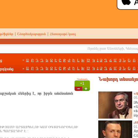
րծիքներ
|
Շնորհակալություն
|
Հետադարձ կապ
ց
Ա
Բ
Գ
Դ
Ե
Զ
Է
Ը
Թ
Ժ
Ի
Լ
Խ
Ծ
Կ
Հ
Ձ
Ղ
Ճ
Մ
Յ
Ն
Շ
Ո
»
Ա
Բ
Գ
Դ
Ե
Զ
Է
Ը
Թ
Ժ
Ի
Լ
Խ
Ծ
Կ
Հ
Ձ
Ղ
Ճ
Մ
Յ
Ն
Շ
Ո
րդկանց
»
Նախորդ տեսանյու
Գնահատել
+1
քշական ձևերից է, որ իբրև անձնանուն
«Ց
05
Ձե
«Ա
«Խ
նկ
հա
Ժ
01
ՒԹՅԱՄԲ ԱՐՏԱՏՊԵԼՈՒ ԿԱՄ ՕԳՏԱԳՈՐԾԵԼՈՒ
 ՊԱՐՏԱԴԻՐ Է :
An
Շ