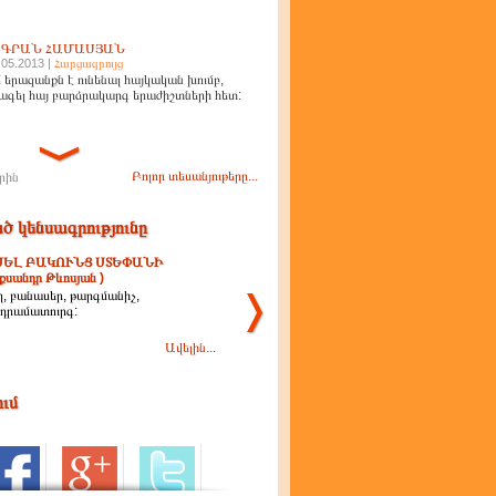
ԻԳՐԱՆ ՀԱՄԱՍՅԱՆ
.05.2013 |
Հարցազրույց
 երազանքն է ունենալ հայկական խումբ,
ագել հայ բարձրակարգ երաժիշտների հետ:
Բոլոր տեսանյութերը...
րին
ծ կենսագրությունը
ՍԵԼ ԲԱԿՈՒՆՑ ՍՏԵՓԱՆԻ
քսանդր Թևոսյան )
, բանասեր, թարգմանիչ,
ոդրամատուրգ:
Ավելին...
ում