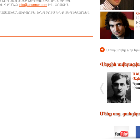
ԱՑՆՈՂ ՀԱՎԱՍՏԻ ՏԵՂԵԿՈՒԹՅՈՒՆՆԵՐ ԵՎ
ԵԼ ԴՐԱՆՔ
info@anunner.com
ԷԼ. ՓՈՍՏԻՆ:
ԱՊԱՏԱՍԽԱՆՈՒԹՅՈՒՆ, ԽՆԴՐՈՒՄ ԵՆՔ ՏԵՂԵԿԱՑՆԵԼ
Տ
12
Իմ
նվ
+
Առաջարկեք Ձեր հյու
Վերջին ավելացվա
ԱԿ
(Ալե
Գրող
կին
Մենք սոց. ցանցեր