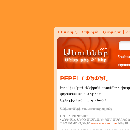
Գլխավոր էջ
|
Նախագիծ
|
Աջակցություն
|
Կա
Կանան
Տղամա
PEPEL / ՓԵՓԵԼ
Եփեմիա կամ Փեփրոնե անունների փաղա
գործածական է Թիֆլիսում։
Այժմ քիչ հանդիպող անուն է։
Անվանումների համառոտագրությունը
ՈՒՇԱԴՐՈՒԹՅՈՒՆ
• ՀՈԴՎԱԾՆԵՐԸ ՄԱՍՆԱԿԻ ԿԱՄ ԱՄԲՈՂՋՈ
ԴԵՊՔՈՒՄ ՀՂՈՒՄԸ
www.anunner.com
ԿԱՅՔԻՆ