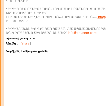
ՊԱՐՏԱԴԻՐ Է :
• ԵԹԵ ԴՈՒՔ ՈՒՆԵՔ ՍՈՒՅՆ ՀՈԴՎԱԾԸ ԼՐԱՑՆՈՂ ՀԱՎԱՍՏԻ
ՏԵՂԵԿՈՒԹՅՈՒՆՆԵՐ ԵՎ
ԼՈՒՍԱՆԿԱՐՆԵՐ,ԽՆԴՐՈՒՄ ԵՆՔ ՈՒՂԱՐԿԵԼ ԴՐԱՆՔ
info
ԷԼ. ՓՈՍՏԻՆ:
• ԵԹԵ ՆԿԱՏԵԼ ԵՔ ՎՐԻՊԱԿ ԿԱՄ ԱՆՀԱՄԱՊԱՏԱՍԽԱՆՈՒԹՅ
ԽՆԴՐՈՒՄ ԵՆՔ ՏԵՂԵԿԱՑՆԵԼ ՄԵԶ`
info@anunner.com
:
Դիտումների քանակը:
3134
Կիսվել :
Share
|
Կարծիքներ և մեկնաբանություններ