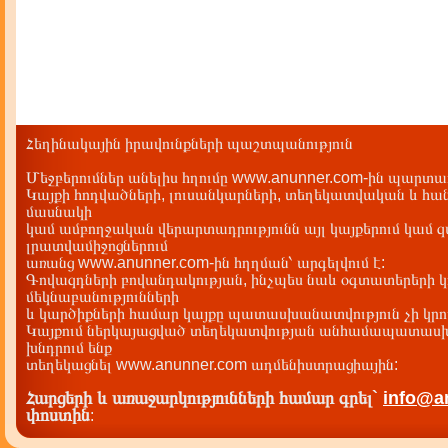
Հեղինակային իրավունքների պաշտպանություն
Մեջբերումներ անելիս հղումը www.anunner.com-ին պարտադ
Կայքի հոդվածների, լուսանկարների, տեղեկատվական և հան
մասնակի
կամ ամբողջական վերարտադրությունն այլ կայքերում կամ 
լրատվամիջոցներում
առանց www.anunner.com-ին հղղման՝ արգելվում է:
Գովազդների բովանդակության, ինչպես նաև օգտատերերի կ
մեկնաբանությունների
և կարծիքների համար կայքը պատասխանատվություն չի կրու
Կայքում ներկայացված տեղեկատվության անհամապատասխա
խնդրում ենք
տեղեկացնել www.anunner.com ադմենիստրացիային:
Հարցերի և առաջարկությունների համար գրել`
info@a
փոստին
: