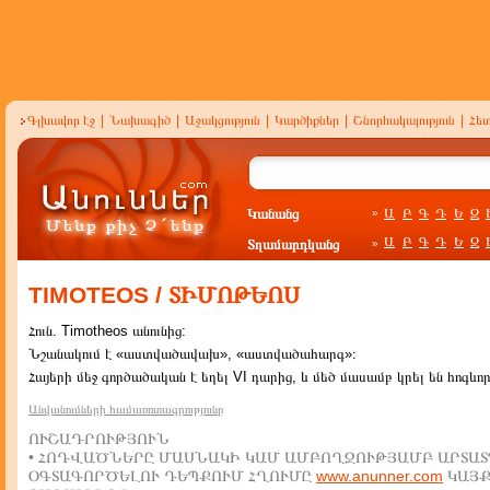
Գլխավոր էջ
|
Նախագիծ
|
Աջակցություն
|
Կարծիքներ
|
Շնորհակալություն
|
Հե
Կանանց
Ա
Բ
Գ
Դ
Ե
Զ
»
Ա
Բ
Գ
Դ
Ե
Զ
Տղամարդկանց
»
TIMOTEOS / ՏԻՄՈԹԵՈՍ
Հուն. Timotheos անունից:
Նշանակում է «աստվածավախ», «աստվածահարգ»։
Հայերի մեջ գործածական է եղել VI դարից, և մեծ մասամբ կրել են հոգևո
Անվանումների համառոտագրությունը
ՈՒՇԱԴՐՈՒԹՅՈՒՆ
• ՀՈԴՎԱԾՆԵՐԸ ՄԱՍՆԱԿԻ ԿԱՄ ԱՄԲՈՂՋՈՒԹՅԱՄԲ ԱՐՏԱՏ
ՕԳՏԱԳՈՐԾԵԼՈՒ ԴԵՊՔՈՒՄ ՀՂՈՒՄԸ
www.anunner.com
ԿԱՅ