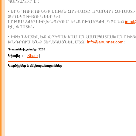
ՊԱՐՏԱԴԻՐ Է :
• ԵԹԵ ԴՈՒՔ ՈՒՆԵՔ ՍՈՒՅՆ ՀՈԴՎԱԾԸ ԼՐԱՑՆՈՂ ՀԱՎԱՍՏԻ
ՏԵՂԵԿՈՒԹՅՈՒՆՆԵՐ ԵՎ
ԼՈՒՍԱՆԿԱՐՆԵՐ,ԽՆԴՐՈՒՄ ԵՆՔ ՈՒՂԱՐԿԵԼ ԴՐԱՆՔ
info
ԷԼ. ՓՈՍՏԻՆ:
• ԵԹԵ ՆԿԱՏԵԼ ԵՔ ՎՐԻՊԱԿ ԿԱՄ ԱՆՀԱՄԱՊԱՏԱՍԽԱՆՈՒԹՅ
ԽՆԴՐՈՒՄ ԵՆՔ ՏԵՂԵԿԱՑՆԵԼ ՄԵԶ`
info@anunner.com
:
Դիտումների քանակը:
3233
Կիսվել :
Share
|
Կարծիքներ և մեկնաբանություններ