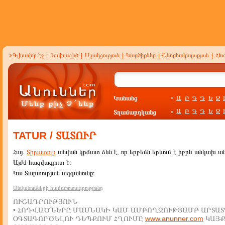
Գլխավոր էջ
|
Նախագիծ
|
Աջակցություն
|
Կարծիքներ
|
Շնորհակալություն
|
Հե
Կանանց
Ա
Բ
Գ
Դ
Ե
Զ
»
Ա
Բ
Գ
Դ
Ե
Զ
Տղամարդկանց
»
TATUR / ՏԱՏՈՒՐ
Հայ.
Տիրատուր
անվան կրճատ ձևն է, որ երբեմն երևում է իբրև անկախ ան
Այժմ հազվագյուտ է։
Կա Տարտուրյան ազգանունը։
Անվանումների համառոտագրությունը
ՈՒՇԱԴՐՈՒԹՅՈՒՆ
• ՀՈԴՎԱԾՆԵՐԸ ՄԱՍՆԱԿԻ ԿԱՄ ԱՄԲՈՂՋՈՒԹՅԱՄԲ ԱՐՏԱՏ
ՕԳՏԱԳՈՐԾԵԼՈՒ ԴԵՊՔՈՒՄ ՀՂՈՒՄԸ
www.anunner.com
ԿԱՅ