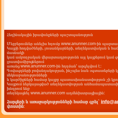
Հեղինակային իրավունքների պաշտպանություն
Մեջբերումներ անելիս հղումը www.anunner.com-ին պարտադ
Կայքի հոդվածների, լուսանկարների, տեղեկատվական և հան
մասնակի
կամ ամբողջական վերարտադրությունն այլ կայքերում կամ 
լրատվամիջոցներում
առանց www.anunner.com-ին հղղման՝ արգելվում է:
Գովազդների բովանդակության, ինչպես նաև օգտատերերի կ
մեկնաբանությունների
և կարծիքների համար կայքը պատասխանատվություն չի կրու
Կայքում ներկայացված տեղեկատվության անհամապատասխա
խնդրում ենք
տեղեկացնել www.anunner.com ադմենիստրացիային:
Հարցերի և առաջարկությունների համար գրել`
info@a
փոստին
: