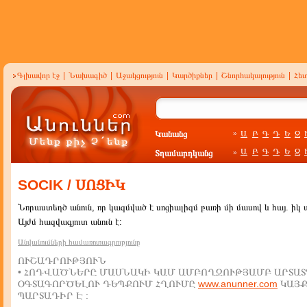
Գլխավոր էջ
|
Նախագիծ
|
Աջակցություն
|
Կարծիքներ
|
Շնորհակալություն
|
Հե
Կանանց
Ա
Բ
Գ
Դ
Ե
Զ
»
Ա
Բ
Գ
Դ
Ե
Զ
Տղամարդկանց
»
SOCIK / ՍՈՑԻԿ
Նորաստեղծ անուն, որ կազմված է սոցիալիզմ բառի մի մասով և հայ. իկ 
Այժմ հազվագյուտ անուն է:
Անվանումների համառոտագրությունը
ՈՒՇԱԴՐՈՒԹՅՈՒՆ
• ՀՈԴՎԱԾՆԵՐԸ ՄԱՍՆԱԿԻ ԿԱՄ ԱՄԲՈՂՋՈՒԹՅԱՄԲ ԱՐՏԱՏ
ՕԳՏԱԳՈՐԾԵԼՈՒ ԴԵՊՔՈՒՄ ՀՂՈՒՄԸ
www.anunner.com
ԿԱՅ
ՊԱՐՏԱԴԻՐ Է :