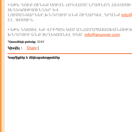
• ԵԹԵ ԴՈՒՔ ՈՒՆԵՔ ՍՈՒՅՆ ՀՈԴՎԱԾԸ ԼՐԱՑՆՈՂ ՀԱՎԱՍՏԻ
ՏԵՂԵԿՈՒԹՅՈՒՆՆԵՐ ԵՎ
ԼՈՒՍԱՆԿԱՐՆԵՐ,ԽՆԴՐՈՒՄ ԵՆՔ ՈՒՂԱՐԿԵԼ ԴՐԱՆՔ
info
ԷԼ. ՓՈՍՏԻՆ:
• ԵԹԵ ՆԿԱՏԵԼ ԵՔ ՎՐԻՊԱԿ ԿԱՄ ԱՆՀԱՄԱՊԱՏԱՍԽԱՆՈՒԹՅ
ԽՆԴՐՈՒՄ ԵՆՔ ՏԵՂԵԿԱՑՆԵԼ ՄԵԶ`
info@anunner.com
:
Դիտումների քանակը:
3243
Կիսվել :
Share
|
Կարծիքներ և մեկնաբանություններ