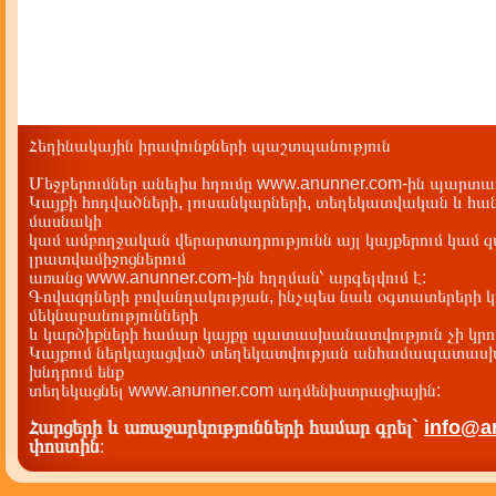
Հեղինակային իրավունքների պաշտպանություն
Մեջբերումներ անելիս հղումը www.anunner.com-ին պարտադ
Կայքի հոդվածների, լուսանկարների, տեղեկատվական և հան
մասնակի
կամ ամբողջական վերարտադրությունն այլ կայքերում կամ 
լրատվամիջոցներում
առանց www.anunner.com-ին հղղման՝ արգելվում է:
Գովազդների բովանդակության, ինչպես նաև օգտատերերի կ
մեկնաբանությունների
և կարծիքների համար կայքը պատասխանատվություն չի կրու
Կայքում ներկայացված տեղեկատվության անհամապատասխա
խնդրում ենք
տեղեկացնել www.anunner.com ադմենիստրացիային:
Հարցերի և առաջարկությունների համար գրել`
info@a
փոստին
: